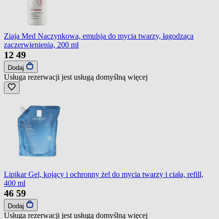
Ziaja Med Naczynkowa, emulsja do mycia twarzy, łagodząca
zaczerwienienia, 200 ml
12
49
Dodaj
Usługa rezerwacji jest usługą domyślną
więcej
Lipikar Gel, kojący i ochronny żel do mycia twarzy i ciała, refill,
400 ml
46
59
Dodaj
Usługa rezerwacji jest usługą domyślną
więcej