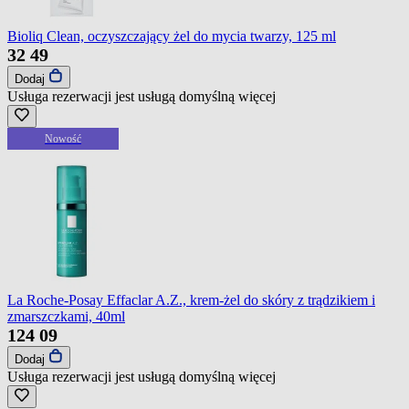
Bioliq Clean, oczyszczający żel do mycia twarzy, 125 ml
32
49
Dodaj
Usługa rezerwacji jest usługą domyślną
więcej
Nowość
La Roche-Posay Effaclar A.Z., krem-żel do skóry z trądzikiem i
zmarszczkami, 40ml
124
09
Dodaj
Usługa rezerwacji jest usługą domyślną
więcej