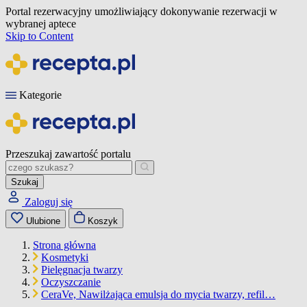
Portal rezerwacyjny umożliwiający dokonywanie rezerwacji w
wybranej aptece
Skip to Content
Kategorie
Przeszukaj zawartość portalu
Szukaj
Zaloguj się
Ulubione
Koszyk
Strona główna
Kosmetyki
Pielęgnacja twarzy
Oczyszczanie
CeraVe, Nawilżająca emulsja do mycia twarzy, refil…