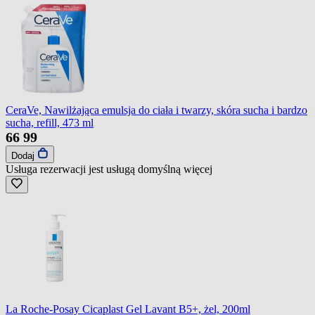
CeraVe, Nawilżająca emulsja do ciała i twarzy, skóra sucha i bardzo
sucha, refill, 473 ml
66
99
Dodaj
Usługa rezerwacji jest usługą domyślną
więcej
La Roche-Posay Cicaplast Gel Lavant B5+, żel, 200ml