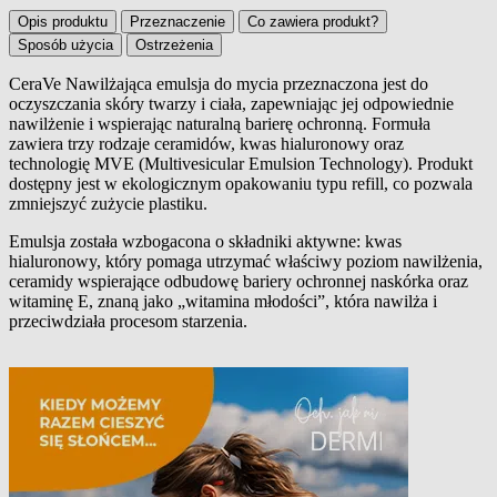
Opis produktu
Przeznaczenie
Co zawiera produkt?
Sposób użycia
Ostrzeżenia
CeraVe Nawilżająca emulsja do mycia przeznaczona jest do
oczyszczania skóry twarzy i ciała, zapewniając jej odpowiednie
Opis produktu
nawilżenie i wspierając naturalną barierę ochronną. Formuła
zawiera trzy rodzaje ceramidów, kwas hialuronowy oraz
technologię MVE (Multivesicular Emulsion Technology). Produkt
dostępny jest w ekologicznym opakowaniu typu refill, co pozwala
zmniejszyć zużycie plastiku.
Emulsja została wzbogacona o składniki aktywne: kwas
hialuronowy, który pomaga utrzymać właściwy poziom nawilżenia,
ceramidy wspierające odbudowę bariery ochronnej naskórka oraz
witaminę E, znaną jako „witamina młodości”, która nawilża i
przeciwdziała procesom starzenia.