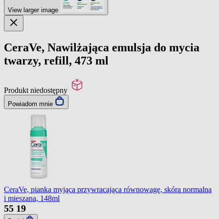
View larger image
CeraVe, Nawilżająca emulsja do mycia
twarzy, refill, 473 ml
Produkt niedostępny
Powiadom mnie
CeraVe, pianka myjąca przywracająca równowagę, skóra normalna
i mieszana, 148ml
55
19