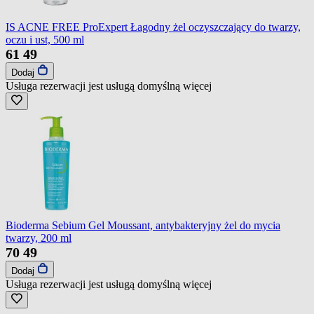
IS ACNE FREE ProExpert Łagodny żel oczyszczający do twarzy,
oczu i ust, 500 ml
61
49
Dodaj
Usługa rezerwacji jest usługą domyślną
więcej
Bioderma Sebium Gel Moussant, antybakteryjny żel do mycia
twarzy, 200 ml
70
49
Dodaj
Usługa rezerwacji jest usługą domyślną
więcej