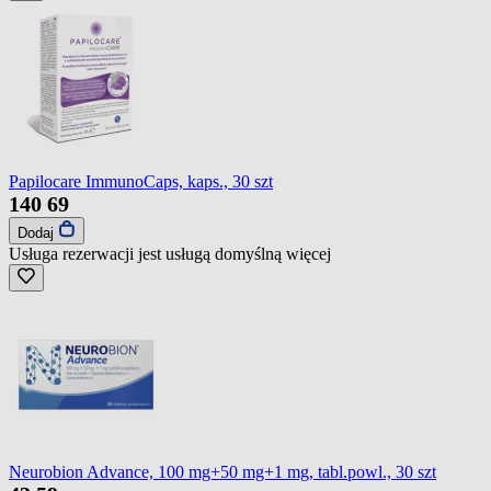
Papilocare ImmunoCaps, kaps., 30 szt
140
69
Dodaj
Usługa rezerwacji jest usługą domyślną
więcej
Neurobion Advance, 100 mg+50 mg+1 mg, tabl.powl., 30 szt