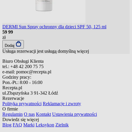
DERMI Sun Spray ochronny dla dzieci SPF 50, 125 ml
59
99
zł
Dodaj
Usługa rezerwacji jest usługą domyślną
więcej
Biuro Obsługi Klienta
tel.:
+48 42 200 75 75
e-mail:
pomoc@recepta.pl
Godziny pracy:
Pon.-Pt.:
8:00 - 16:00
Recepta.pl
ul.Zbąszyńska 3
91-342 Łódź
Rezerwacje
Polityka prywatności
Reklamacje i zwroty
O firmie
Regulamin
O nas
Kontakt
Ustawienia prywatności
Dowiedz się więcej
Blog
FAQ
Marki
Leksykon
Zielnik