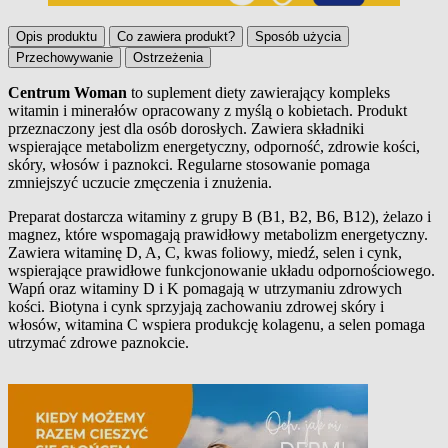
Opis produktu
Co zawiera produkt?
Sposób użycia
Przechowywanie
Ostrzeżenia
Centrum Woman
to suplement diety zawierający kompleks
witamin i minerałów opracowany z myślą o kobietach. Produkt
Opis produktu
przeznaczony jest dla osób dorosłych. Zawiera składniki
wspierające metabolizm energetyczny, odporność, zdrowie kości,
skóry, włosów i paznokci. Regularne stosowanie pomaga
zmniejszyć uczucie zmęczenia i znużenia.
Preparat dostarcza witaminy z grupy B (B1, B2, B6, B12), żelazo i
magnez, które wspomagają prawidłowy metabolizm energetyczny.
Zawiera witaminę D, A, C, kwas foliowy, miedź, selen i cynk,
wspierające prawidłowe funkcjonowanie układu odpornościowego.
Wapń oraz witaminy D i K pomagają w utrzymaniu zdrowych
kości. Biotyna i cynk sprzyjają zachowaniu zdrowej skóry i
włosów, witamina C wspiera produkcję kolagenu, a selen pomaga
utrzymać zdrowe paznokcie.