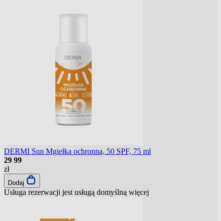
DERMI Sun Mgiełka ochronna, 50 SPF, 75 ml
29
99
zł
Dodaj
Usługa rezerwacji jest usługą domyślną
więcej