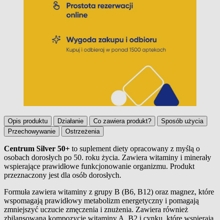
Opis produktu
Działanie
Co zawiera produkt?
Sposób użycia
Przechowywanie
Ostrzeżenia
Centrum Silver 50+
to suplement diety opracowany z myślą o
osobach dorosłych po 50. roku życia. Zawiera witaminy i minerały
Opis produktu
wspierające prawidłowe funkcjonowanie organizmu. Produkt
przeznaczony jest dla osób dorosłych.
Formuła zawiera witaminy z grupy B (B6, B12) oraz magnez, które
wspomagają prawidłowy metabolizm energetyczny i pomagają
zmniejszyć uczucie zmęczenia i znużenia. Zawiera również
zbilansowaną kompozycję witaminy A, B2 i cynku, które wspierają