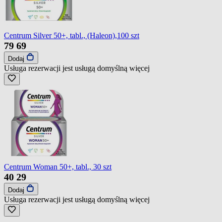
Centrum Silver 50+, tabl., (Haleon),100 szt
79
69
Dodaj
Usługa rezerwacji jest usługą domyślną
więcej
Centrum Woman 50+, tabl., 30 szt
40
29
Dodaj
Usługa rezerwacji jest usługą domyślną
więcej