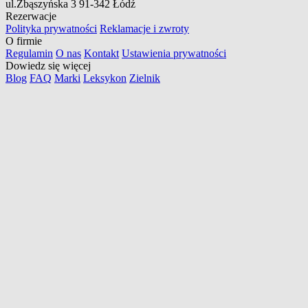
ul.Zbąszyńska 3
91-342 Łódź
Rezerwacje
Polityka prywatności
Reklamacje i zwroty
O firmie
Regulamin
O nas
Kontakt
Ustawienia prywatności
Dowiedz się więcej
Blog
FAQ
Marki
Leksykon
Zielnik