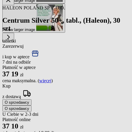
View larger image
HALEON POLAND SP. Z O.O.
Centrum Silver 50+, tabl., (Haleon), 30
szt
View larger image
tabletki
Zarezerwuj
i kup w aptece
7 dni na odbiór
Płatność w aptece
37
19
zł
cena maksymalna. (
więcej
)
Kup
z dostawą
O sprzedawcy
O sprzedawcy
U Ciebie w 2-3 dni
Płatność online
37
10
zł