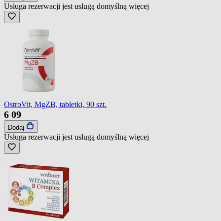
Usługa rezerwacji jest usługą domyślną
więcej
OstroVit, MgZB, tabletki, 90 szt.
6
09
Dodaj
Usługa rezerwacji jest usługą domyślną
więcej