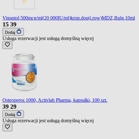
Vigantol,500mcg/ml(20 000IU/ml)krop.dou(i.row)MDZ,Bulg,10ml
15
39
Dodaj
Usługa rezerwacji jest usługą domyślną
więcej
Osteoperos 1000, Activlab Pharma, kapsułki, 100 szt.
39
29
Dodaj
Usługa rezerwacji jest usługą domyślną
więcej