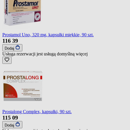
Prostamol Uno, 320 mg, kapsułki miękkie, 90 szt.
116
39
Dodaj
Usługa rezerwacji jest usługą domyślną
więcej
Prostalong Complex, kapsułki, 90 szt.
115
09
Dodaj