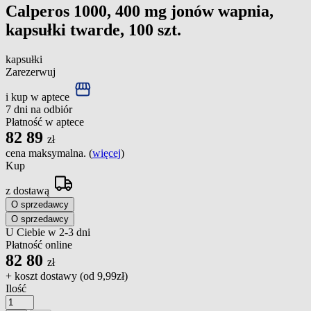
Calperos 1000, 400 mg jonów wapnia,
kapsułki twarde, 100 szt.
kapsułki
Zarezerwuj
i kup w aptece
7 dni na odbiór
Płatność w aptece
82
89
zł
cena maksymalna. (
więcej
)
Kup
z dostawą
O sprzedawcy
O sprzedawcy
U Ciebie w 2-3 dni
Płatność online
82
80
zł
+ koszt dostawy (od
9,99zł
)
Ilość