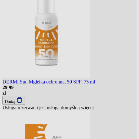
DERMI Sun Mgiełka ochronna, 50 SPF, 75 ml
29
99
zł
Dodaj
Usługa rezerwacji jest usługą domyślną
więcej