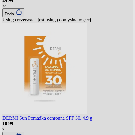
29
99
zł
Dodaj
Usługa rezerwacji jest usługą domyślną
więcej
DERMI Sun Pomadka ochronna SPF 30, 4,9 g
10
99
zł