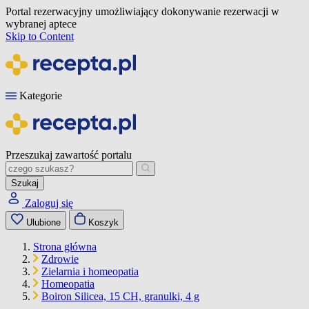
Portal rezerwacyjny umożliwiający dokonywanie rezerwacji w
wybranej aptece
Skip to Content
Kategorie
Przeszukaj zawartość portalu
Szukaj
Zaloguj się
Ulubione
Koszyk
Strona główna
Zdrowie
Zielarnia i homeopatia
Homeopatia
Boiron Silicea, 15 CH, granulki, 4 g