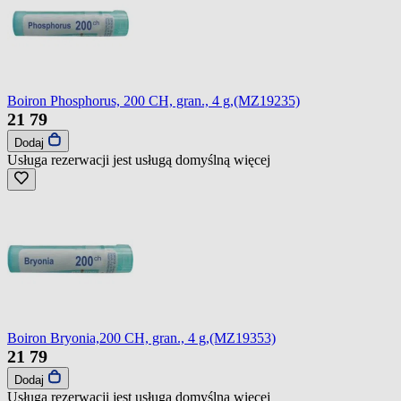
Boiron Phosphorus, 200 CH, gran., 4 g,(MZ19235)
21
79
Dodaj
Usługa rezerwacji jest usługą domyślną
więcej
Boiron Bryonia,200 CH, gran., 4 g,(MZ19353)
21
79
Dodaj
Usługa rezerwacji jest usługą domyślną
więcej