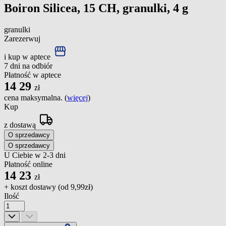
Boiron Silicea, 15 CH, granulki, 4 g
granulki
Zarezerwuj
i kup w aptece
7 dni na odbiór
Płatność w aptece
14
29
zł
cena maksymalna. (
więcej
)
Kup
z dostawą
O sprzedawcy
O sprzedawcy
U Ciebie w 2-3 dni
Płatność online
14
23
zł
+ koszt dostawy (od
9,99zł
)
Ilość