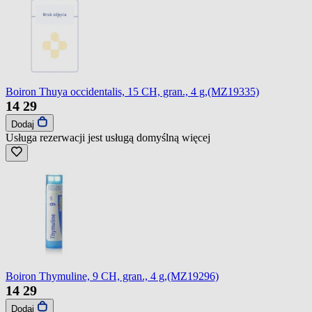
Boiron Thuya occidentalis, 15 CH, gran., 4 g,(MZ19335)
14
29
Dodaj
Usługa rezerwacji jest usługą domyślną
więcej
Boiron Thymuline, 9 CH, gran., 4 g,(MZ19296)
14
29
Dodaj