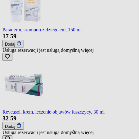
Paraderm, szampon z dziegciem, 150 ml
17
59
Dodaj
Usługa rezerwacji jest usługą domyślną
więcej
Reveasol, krem, leczenie objawów łuszczycy, 30 ml
32
59
Dodaj
Usługa rezerwacji jest usługą domyślną
więcej