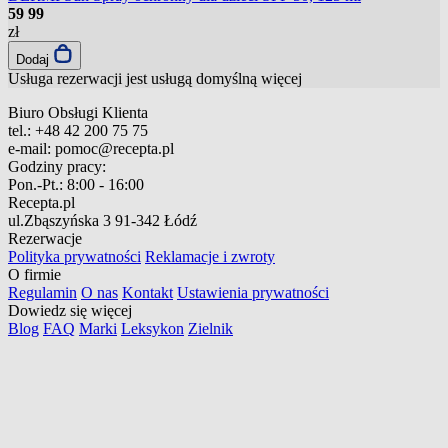
59
99
zł
Dodaj
Usługa rezerwacji jest usługą domyślną
więcej
Biuro Obsługi Klienta
tel.:
+48 42 200 75 75
e-mail:
pomoc@recepta.pl
Godziny pracy:
Pon.-Pt.:
8:00 - 16:00
Recepta.pl
ul.Zbąszyńska 3
91-342 Łódź
Rezerwacje
Polityka prywatności
Reklamacje i zwroty
O firmie
Regulamin
O nas
Kontakt
Ustawienia prywatności
Dowiedz się więcej
Blog
FAQ
Marki
Leksykon
Zielnik