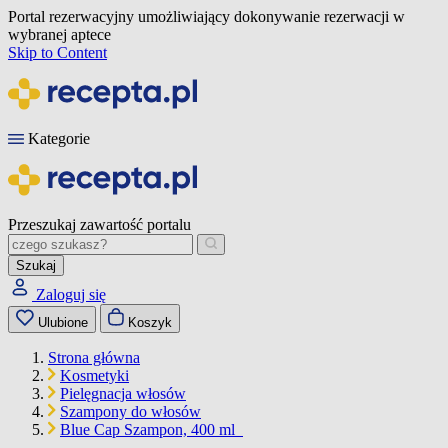
Portal rezerwacyjny umożliwiający dokonywanie rezerwacji w
wybranej aptece
Skip to Content
Kategorie
Przeszukaj zawartość portalu
Szukaj
Zaloguj się
Ulubione
Koszyk
Strona główna
Kosmetyki
Pielęgnacja włosów
Szampony do włosów
Blue Cap Szampon, 400 ml