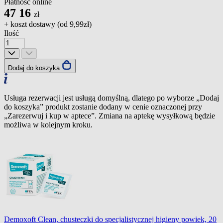
Płatność online
47
16
zł
+ koszt dostawy (od
9,99zł
)
Ilość
Dodaj do koszyka
Usługa rezerwacji jest usługą domyślną, dlatego po wyborze „Dodaj
do koszyka” produkt zostanie dodany w cenie oznaczonej przy
„Zarezerwuj i kup w aptece”. Zmiana na aptekę wysyłkową będzie
możliwa w kolejnym kroku.
Demoxoft Clean, chusteczki do specjalistycznej higieny powiek, 20