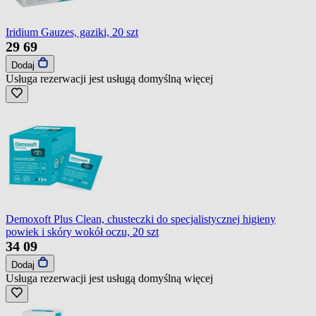
Iridium Gauzes, gaziki, 20 szt
29
69
Dodaj
Usługa rezerwacji jest usługą domyślną
więcej
Demoxoft Plus Clean, chusteczki do specjalistycznej higieny
powiek i skóry wokół oczu, 20 szt
34
09
Dodaj
Usługa rezerwacji jest usługą domyślną
więcej