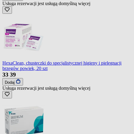
Usługa rezerwacji jest usługą domyślną
więcej
HexaClean, chusteczki do specjalistycznej higieny i pielęgnacji
brzegów powiek, 20 szt
33
39
Dodaj
Usługa rezerwacji jest usługą domyślną
więcej