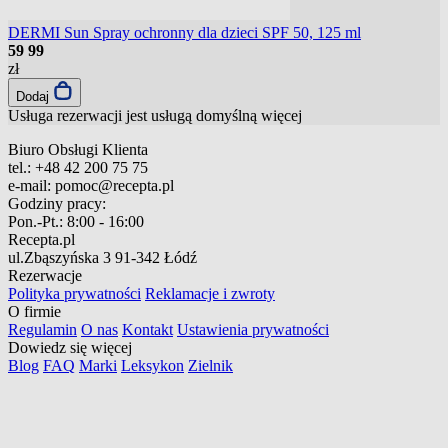
DERMI Sun Spray ochronny dla dzieci SPF 50, 125 ml
59
99
zł
Dodaj
Usługa rezerwacji jest usługą domyślną
więcej
Biuro Obsługi Klienta
tel.:
+48 42 200 75 75
e-mail:
pomoc@recepta.pl
Godziny pracy:
Pon.-Pt.:
8:00 - 16:00
Recepta.pl
ul.Zbąszyńska 3
91-342 Łódź
Rezerwacje
Polityka prywatności
Reklamacje i zwroty
O firmie
Regulamin
O nas
Kontakt
Ustawienia prywatności
Dowiedz się więcej
Blog
FAQ
Marki
Leksykon
Zielnik