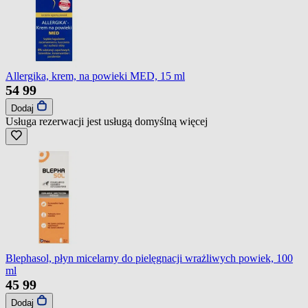
Allergika, krem, na powieki MED, 15 ml
54
99
Dodaj
Usługa rezerwacji jest usługą domyślną
więcej
Blephasol, płyn micelarny do pielęgnacji wrażliwych powiek, 100
ml
45
99
Dodaj