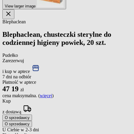
View larger image
Blephaclean
Blephaclean, chusteczki sterylne do
codziennej higieny powiek, 20 szt.
Pudełko
Zarezerwuj
i kup w aptece
7 dni na odbiór
Płatność w aptece
47
19
zł
cena maksymalna. (
więcej
)
Kup
z dostawą
O sprzedawcy
O sprzedawcy
U Ciebie w 2-3 dni