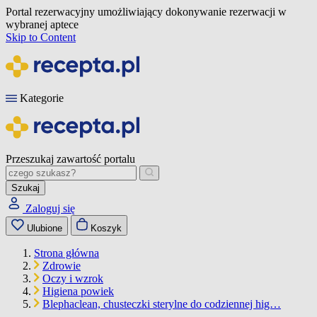
Portal rezerwacyjny umożliwiający dokonywanie rezerwacji w
wybranej aptece
Skip to Content
Kategorie
Przeszukaj zawartość portalu
Szukaj
Zaloguj się
Ulubione
Koszyk
Strona główna
Zdrowie
Oczy i wzrok
Higiena powiek
Blephaclean, chusteczki sterylne do codziennej hig…