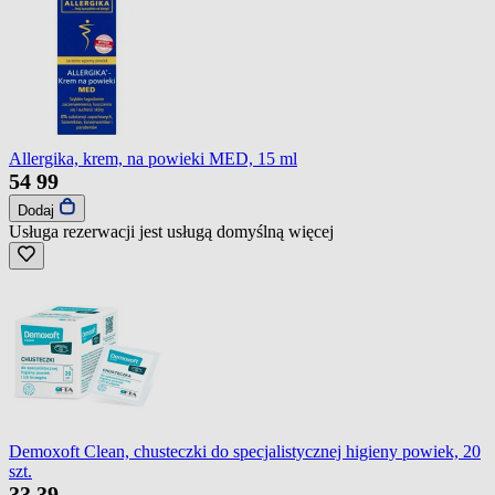
Allergika, krem, na powieki MED, 15 ml
54
99
Dodaj
Usługa rezerwacji jest usługą domyślną
więcej
Demoxoft Clean, chusteczki do specjalistycznej higieny powiek, 20
szt.
33
39