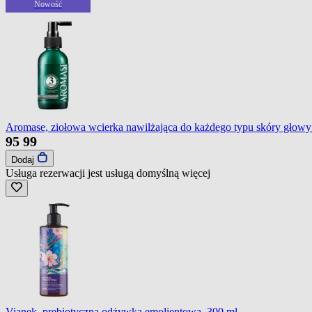
Nowość
Aromase, ziołowa wcierka nawilżająca do każdego typu skóry głowy
95
99
Dodaj
Usługa rezerwacji jest usługą domyślną
więcej
Vianek, prebiotyczna odżywka emolientowa, 300 ml