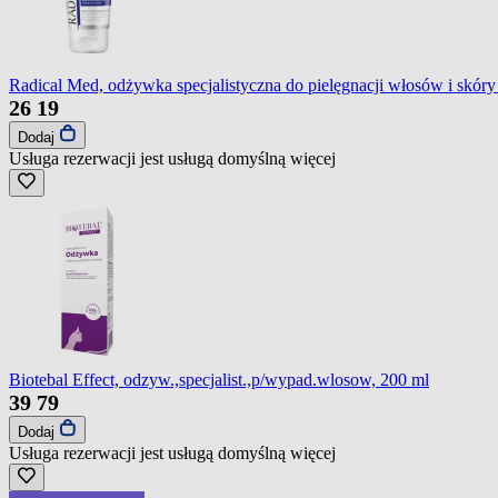
Radical Med, odżywka specjalistyczna do pielęgnacji włosów i skó
26
19
Dodaj
Usługa rezerwacji jest usługą domyślną
więcej
Biotebal Effect, odzyw.,specjalist.,p/wypad.wlosow, 200 ml
39
79
Dodaj
Usługa rezerwacji jest usługą domyślną
więcej