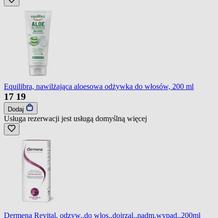
Equilibra, nawilżająca aloesowa odżywka do włosów, 200 ml
17
19
Dodaj
Usługa rezerwacji jest usługą domyślną
więcej
Dermena Revital, odzyw.,do wlos.,dojrzal.,nadm.wypad.,200ml