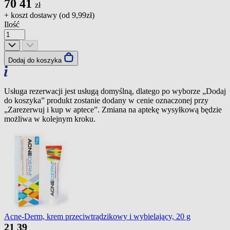
70
41
zł
+ koszt dostawy (od
9,99zł
)
Ilość
Dodaj do koszyka
Usługa rezerwacji jest usługą domyślną, dlatego po wyborze „Dodaj
do koszyka” produkt zostanie dodany w cenie oznaczonej przy
„Zarezerwuj i kup w aptece”. Zmiana na aptekę wysyłkową będzie
możliwa w kolejnym kroku.
Acne-Derm, krem przeciwtrądzikowy i wybielający, 20 g
21
39