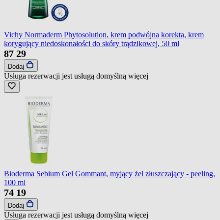
Vichy Normaderm Phytosolution, krem podwójna korekta, krem
korygujący niedoskonałości do skóry trądzikowej, 50 ml
87
29
Dodaj
Usługa rezerwacji jest usługą domyślną
więcej
Bioderma Sebium Gel Gommant, myjący żel złuszczający - peeling,
100 ml
74
19
Dodaj
Usługa rezerwacji jest usługą domyślną
więcej