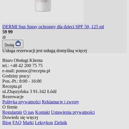
DERMI Sun Spray ochronny dla dzieci SPF 50, 125 ml
59
99
zł
Dodaj
Usługa rezerwacji jest usługą domyślną
więcej
Biuro Obsługi Klienta
tel.:
+48 42 200 75 75
e-mail:
pomoc@recepta.pl
Godziny pracy:
Pon.-Pt.:
8:00 - 16:00
Recepta.pl
ul.Zbąszyńska 3
91-342 Łódź
Rezerwacje
Polityka prywatności
Reklamacje i zwroty
O firmie
Regulamin
O nas
Kontakt
Ustawienia prywatności
Dowiedz się więcej
Blog
FAQ
Marki
Leksykon
Zielnik