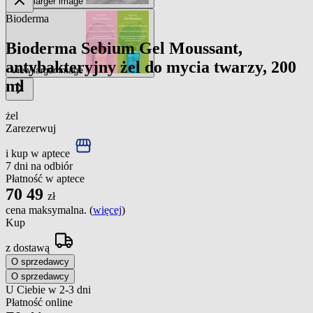
View larger image
Bioderma
Bioderma Sebium Gel Moussant,
antybakteryjny żel do mycia twarzy, 200
View larger image
ml
żel
Zarezerwuj
i kup w aptece
7 dni na odbiór
Płatność w aptece
70
49
zł
cena maksymalna. (
więcej
)
Kup
z dostawą
O sprzedawcy
O sprzedawcy
U Ciebie w 2-3 dni
Płatność online