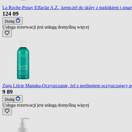
La Roche-Posay Effaclar A.Z., krem-żel do skóry z trądzikiem i zma
124
09
Dodaj
Usługa rezerwacji jest usługą domyślną
więcej
Ziaja Liście Manuka-Oczyszczanie, żel z peelingiem oczyszczający po
9
89
Dodaj
Usługa rezerwacji jest usługą domyślną
więcej