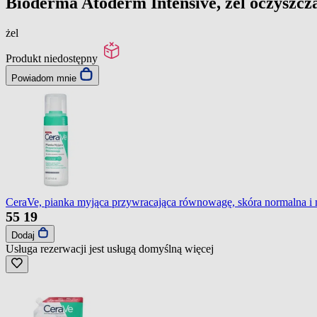
Bioderma Atoderm Intensive, żel oczyszczaj
żel
Produkt niedostępny
Powiadom mnie
CeraVe, pianka myjąca przywracająca równowagę, skóra normalna i 
55
19
Dodaj
Usługa rezerwacji jest usługą domyślną
więcej