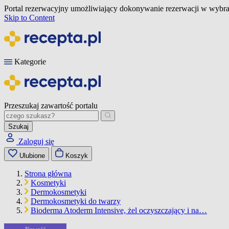
Portal rezerwacyjny umożliwiający dokonywanie rezerwacji w wybra
Skip to Content
Kategorie
Przeszukaj zawartość portalu
Szukaj
Zaloguj się
Ulubione
Koszyk
Strona główna
Kosmetyki
Dermokosmetyki
Dermokosmetyki do twarzy
Bioderma Atoderm Intensive, żel oczyszczający i na…