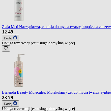
Ziaja Med Naczynkowa, emulsja do mycia twarzy, łagodząca zaczerw
12
49
Dodaj
Usługa rezerwacji jest usługą domyślną
więcej
Bielenda Beauty Molecules, Molekularny żel do mycia twarzy synbio
23
79
Dodaj
Usługa rezerwacji jest usługą domyślną
więcej