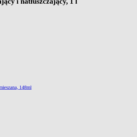
ący i natłuszczający, 1 l
mieszana, 148ml