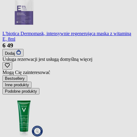
L'biotica Dermomask, intensywnie regenerująca maska z witaminą
E, 8ml
6
49
Dodaj
Usługa rezerwacji jest usługą domyślną
więcej
Mogą Cię zainteresować
Bestsellery
Inne produkty
Podobne produkty