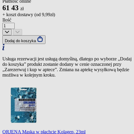
Płatność online
61
43
zł
+ koszt dostawy (od
9,99zł
)
Ilość
Dodaj do koszyka
Usługa rezerwacji jest usługą domyślną, dlatego po wyborze „Dodaj
do koszyka” produkt zostanie dodany w cenie oznaczonej przy
„Zarezerwuj i kup w aptece”. Zmiana na aptekę wysyłkową będzie
możliwa w kolejnym kroku.
ORJENA Maska w płachcie Kolagen, 23ml