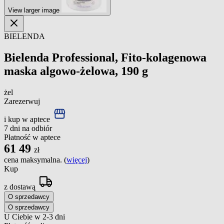
View larger image
BIELENDA
Bielenda Professional, Fito-kolagenowa
maska algowo-żelowa, 190 g
żel
Zarezerwuj
i kup w aptece
7 dni na odbiór
Płatność w aptece
61
49
zł
cena maksymalna. (
więcej
)
Kup
z dostawą
O sprzedawcy
O sprzedawcy
U Ciebie w 2-3 dni