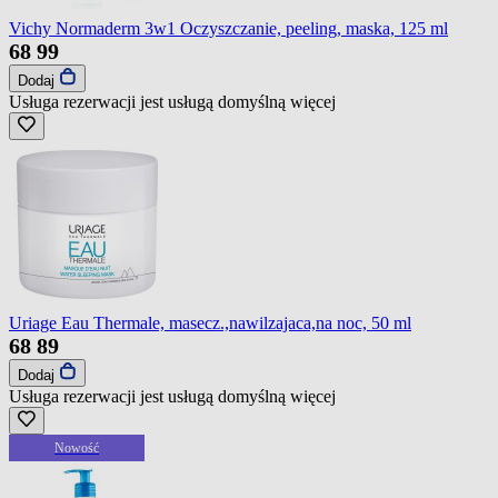
Vichy Normaderm 3w1 Oczyszczanie, peeling, maska, 125 ml
68
99
Dodaj
Usługa rezerwacji jest usługą domyślną
więcej
Uriage Eau Thermale, masecz.,nawilzajaca,na noc, 50 ml
68
89
Dodaj
Usługa rezerwacji jest usługą domyślną
więcej
Nowość