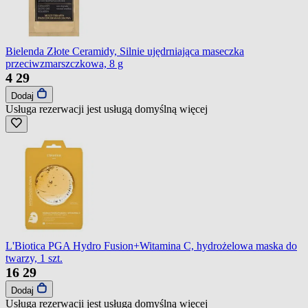
Bielenda Złote Ceramidy, Silnie ujędrniająca maseczka
przeciwzmarszczkowa, 8 g
4
29
Dodaj
Usługa rezerwacji jest usługą domyślną
więcej
L'Biotica PGA Hydro Fusion+Witamina C, hydrożelowa maska do
twarzy, 1 szt.
16
29
Dodaj
Usługa rezerwacji jest usługą domyślną
więcej