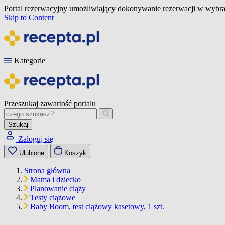
Portal rezerwacyjny umożliwiający dokonywanie rezerwacji w wybra
Skip to Content
Kategorie
Przeszukaj zawartość portalu
Szukaj
Zaloguj się
Ulubione
Koszyk
Strona główna
Mama i dziecko
Planowanie ciąży
Testy ciążowe
Baby Boom, test ciążowy kasetowy, 1 szt.