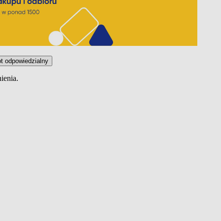
t odpowiedzialny
ienia.