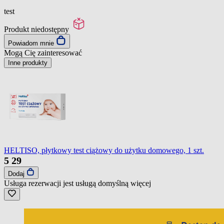
test
Produkt niedostępny
Powiadom mnie
Mogą Cię zainteresować
Inne produkty
HELTISO, płytkowy test ciążowy do użytku domowego, 1 szt.
5
29
Dodaj
Usługa rezerwacji jest usługą domyślną
więcej