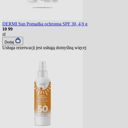
DERMI Sun Pomadka ochronna SPF 30, 4,9 g
10
99
zł
Dodaj
Usługa rezerwacji jest usługą domyślną
więcej