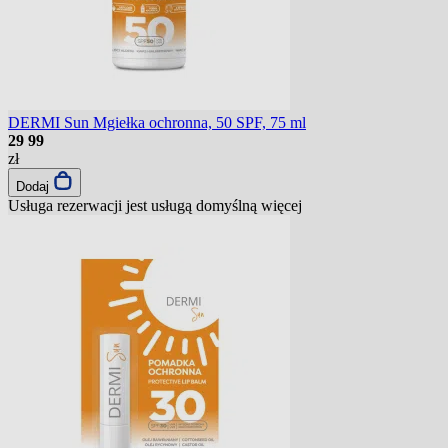
DERMI Sun Mgiełka ochronna, 50 SPF, 75 ml
29
99
zł
Dodaj
Usługa rezerwacji jest usługą domyślną
więcej