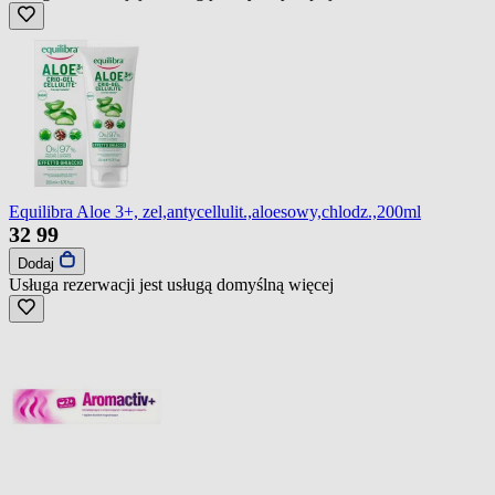
Equilibra Aloe 3+, zel,antycellulit.,aloesowy,chlodz.,200ml
32
99
Dodaj
Usługa rezerwacji jest usługą domyślną
więcej