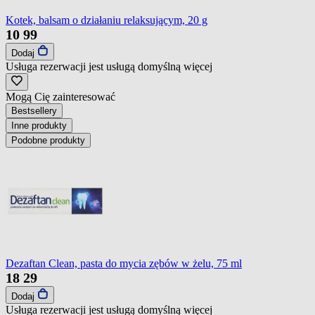
Kotek, balsam o działaniu relaksującym, 20 g
10
99
Dodaj
Usługa rezerwacji jest usługą domyślną
więcej
Mogą Cię zainteresować
Bestsellery
Inne produkty
Podobne produkty
Dezaftan Clean, pasta do mycia zębów w żelu, 75 ml
18
29
Dodaj
Usługa rezerwacji jest usługą domyślną
więcej