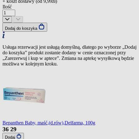
+ koszt dostawy (od
9,99zł
)
Ilość
Dodaj do koszyka
Usługa rezerwacji jest usługą domyślną, dlatego po wyborze „Dodaj
do koszyka” produkt zostanie dodany w cenie oznaczonej przy
„Zarezerwuj i kup w aptece”. Zmiana na aptekę wysyłkową będzie
możliwa w kolejnym kroku.
Bepanthen Baby, maść,(d.rów),Delfarma, 100g
36
29
Dodaj