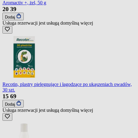
Aromactiv +, żel, 50 g
20
39
Dodaj
Usługa rezerwacji jest usługą domyślną
więcej
Recotin, plastry pielęgnujące i łagodzące po ukąszeniach owadów,
30 szt.
15
69
Dodaj
Usługa rezerwacji jest usługą domyślną
więcej