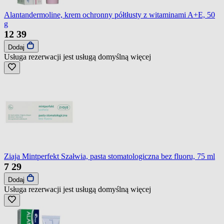
Alantandermoline, krem ochronny półtłusty z witaminami A+E, 50
g
12
39
Dodaj
Usługa rezerwacji jest usługą domyślną
więcej
Ziaja Mintperfekt Szałwia, pasta stomatologiczna bez fluoru, 75 ml
7
29
Dodaj
Usługa rezerwacji jest usługą domyślną
więcej