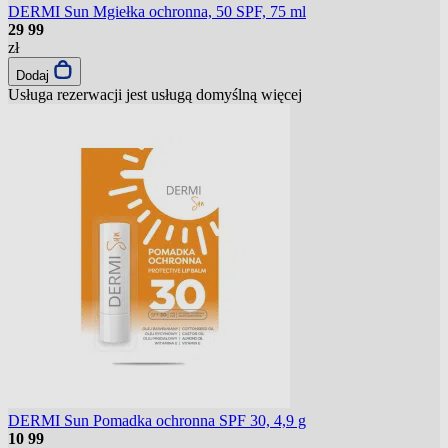
DERMI Sun Mgiełka ochronna, 50 SPF, 75 ml
29
99
zł
Dodaj
Usługa rezerwacji jest usługą domyślną
więcej
DERMI Sun Pomadka ochronna SPF 30, 4,9 g
10
99