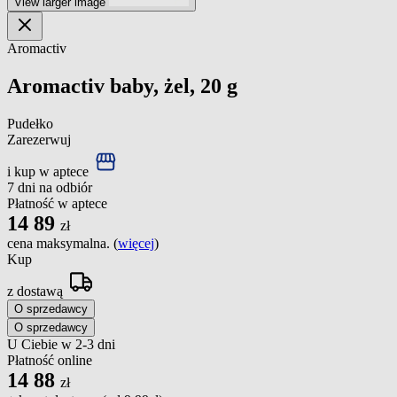
View larger image
Aromactiv
Aromactiv baby, żel, 20 g
Pudełko
Zarezerwuj
i kup w aptece
7 dni na odbiór
Płatność w aptece
14
89
zł
cena maksymalna. (
więcej
)
Kup
z dostawą
O sprzedawcy
O sprzedawcy
U Ciebie w 2-3 dni
Płatność online
14
88
zł