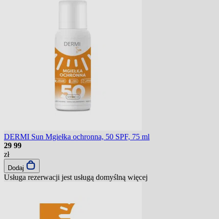
DERMI Sun Mgiełka ochronna, 50 SPF, 75 ml
29
99
zł
Dodaj
Usługa rezerwacji jest usługą domyślną
więcej