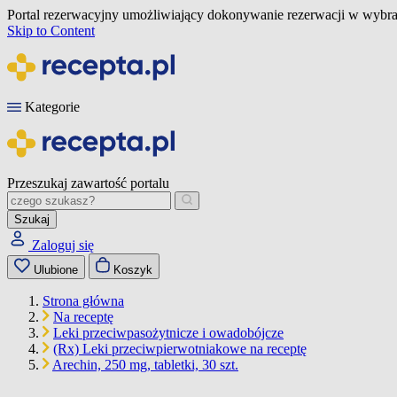
Portal rezerwacyjny umożliwiający dokonywanie rezerwacji w wybra
Skip to Content
Kategorie
Przeszukaj zawartość portalu
Szukaj
Zaloguj się
Ulubione
Koszyk
Strona główna
Na receptę
Leki przeciwpasożytnicze i owadobójcze
(Rx) Leki przeciwpierwotniakowe na receptę
Arechin, 250 mg, tabletki, 30 szt.