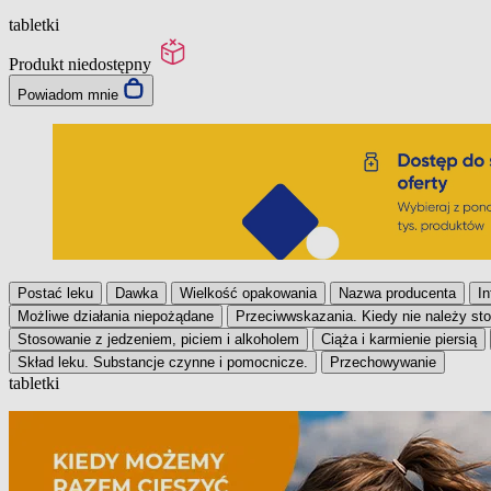
tabletki
Produkt niedostępny
Powiadom mnie
Postać leku
Dawka
Wielkość opakowania
Nazwa producenta
In
Możliwe działania niepożądane
Przeciwwskazania. Kiedy nie należy st
Stosowanie z jedzeniem, piciem i alkoholem
Ciąża i karmienie piersią
Skład leku. Substancje czynne i pomocnicze.
Przechowywanie
tabletki
Postać leku