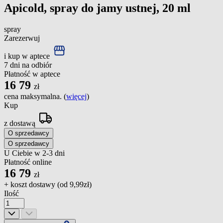
Apicold, spray do jamy ustnej, 20 ml
spray
Zarezerwuj
i kup w aptece
7 dni na odbiór
Płatność w aptece
16
79
zł
cena maksymalna. (
więcej
)
Kup
z dostawą
O sprzedawcy
O sprzedawcy
U Ciebie w 2-3 dni
Płatność online
16
79
zł
+ koszt dostawy (od
9,99zł
)
Ilość