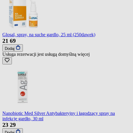
Glosal, spray, na suche gardlo, 25 ml (250dawek)
21
69
Dodaj
Usługa rezerwacji jest usługą domyślną
więcej
Nanobiotic Med Silver Antybakteryjny i łagodzący spray na
infekcje gardło, 30 ml
23
29
Dodaj