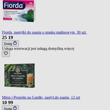
Fiorda, pastylki do ssania o smaku malinowym, 30 szt.
25
19
Dodaj
Usługa rezerwacji jest usługą domyślną
więcej
Mirra i Propolis na Gardło, pastyl.do ssania, 12 szt
10
99
Dodaj