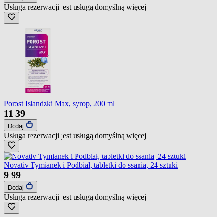
Usługa rezerwacji jest usługą domyślną
więcej
Porost Islandzki Max, syrop, 200 ml
11
39
Dodaj
Usługa rezerwacji jest usługą domyślną
więcej
Novativ Tymianek i Podbiał, tabletki do ssania, 24 sztuki
9
99
Dodaj
Usługa rezerwacji jest usługą domyślną
więcej