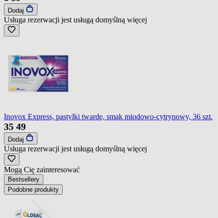
Dodaj
Usługa rezerwacji jest usługą domyślną
więcej
Inovox Express, pastylki twarde, smak miodowo-cytrynowy, 36 szt.
35
49
Dodaj
Usługa rezerwacji jest usługą domyślną
więcej
Mogą Cię zainteresować
Bestsellery
Podobne produkty