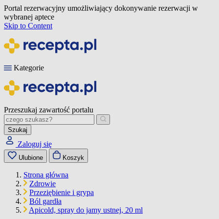
Portal rezerwacyjny umożliwiający dokonywanie rezerwacji w
wybranej aptece
Skip to Content
Kategorie
Przeszukaj zawartość portalu
Szukaj
Zaloguj się
Ulubione
Koszyk
Strona główna
Zdrowie
Przeziębienie i grypa
Ból gardła
Apicold, spray do jamy ustnej, 20 ml