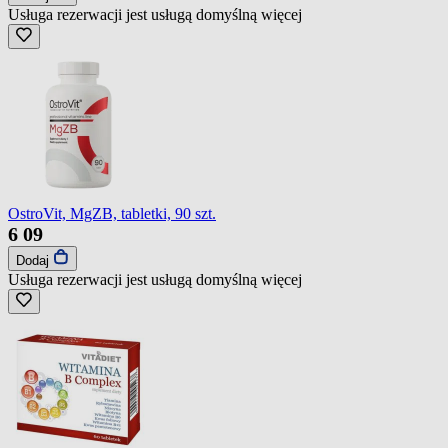
Usługa rezerwacji jest usługą domyślną
więcej
OstroVit, MgZB, tabletki, 90 szt.
6
09
Dodaj
Usługa rezerwacji jest usługą domyślną
więcej