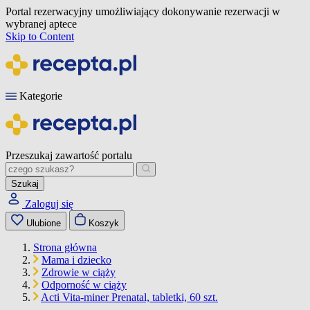
Portal rezerwacyjny umożliwiający dokonywanie rezerwacji w
wybranej aptece
Skip to Content
Kategorie
Przeszukaj zawartość portalu
Szukaj
Zaloguj się
Ulubione
Koszyk
Strona główna
Mama i dziecko
Zdrowie w ciąży
Odporność w ciąży
Acti Vita-miner Prenatal, tabletki, 60 szt.