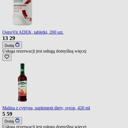
OstroVit ADEK, tabletki, 200 szt.
13
29
Dodaj
Usługa rezerwacji jest usługą domyślną
więcej
Malina z cytryna, suplement diety, syrop, 420 ml
5
59
Dodaj
Usługa rezerwacji jest usługą domyślną
więcej