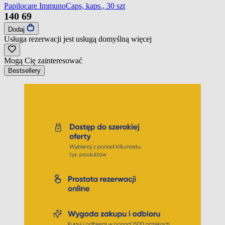
Papilocare ImmunoCaps, kaps., 30 szt
140
69
Dodaj
Usługa rezerwacji jest usługą domyślną
więcej
Mogą Cię zainteresować
Bestsellery