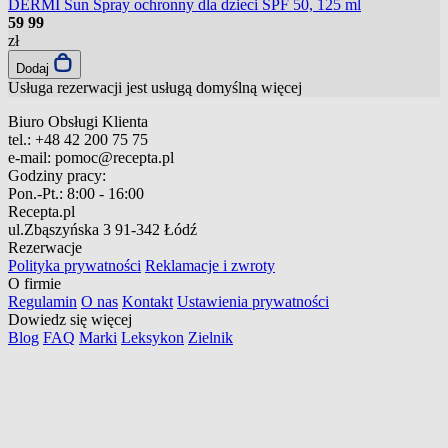
DERMI Sun Spray ochronny dla dzieci SPF 50, 125 ml
59
99
zł
Dodaj
Usługa rezerwacji jest usługą domyślną
więcej
Biuro Obsługi Klienta
tel.:
+48 42 200 75 75
e-mail:
pomoc@recepta.pl
Godziny pracy:
Pon.-Pt.:
8:00 - 16:00
Recepta.pl
ul.Zbąszyńska 3
91-342 Łódź
Rezerwacje
Polityka prywatności
Reklamacje i zwroty
O firmie
Regulamin
O nas
Kontakt
Ustawienia prywatności
Dowiedz się więcej
Blog
FAQ
Marki
Leksykon
Zielnik