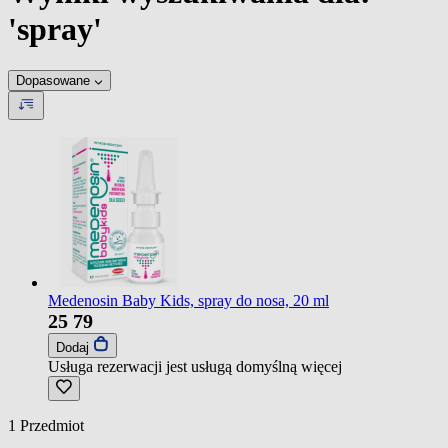
'spray'
Dopasowane
Medenosin Baby Kids, spray do nosa, 20 ml
25
79
Dodaj
Usługa rezerwacji jest usługą domyślną
więcej
1
Przedmiot