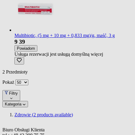
Multibiotic, (5 mg + 10 mg + 0,833 mg)/g, maść, 3 g
9
39
Powiadom
Usługa rezerwacji jest usługą domyślną
więcej
2
Przedmioty
Pokaż
Filtry
Kategoria
Zdrowie (
2
products available
)
Biuro Obsługi Klienta