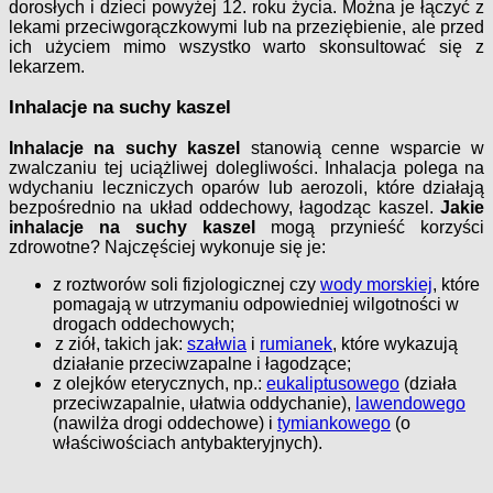
dorosłych i dzieci powyżej 12. roku życia. Można je łączyć z
lekami przeciwgorączkowymi lub na przeziębienie, ale przed
ich użyciem mimo wszystko warto skonsultować się z
lekarzem.
Inhalacje na suchy kaszel
Inhalacje na suchy kaszel
stanowią cenne wsparcie w
zwalczaniu tej uciążliwej dolegliwości. Inhalacja polega na
wdychaniu leczniczych oparów lub aerozoli, które działają
bezpośrednio na układ oddechowy, łagodząc kaszel.
Jakie
inhalacje na suchy kaszel
mogą przynieść korzyści
zdrowotne? Najczęściej wykonuje się je:
z roztworów soli fizjologicznej czy
wody morskiej
, które
pomagają w utrzymaniu odpowiedniej wilgotności w
drogach oddechowych;
z ziół, takich jak:
szałwia
i
rumianek
, które wykazują
działanie przeciwzapalne i łagodzące;
z olejków eterycznych, np.:
eukaliptusowego
(działa
przeciwzapalnie, ułatwia oddychanie),
lawendowego
(nawilża drogi oddechowe) i
tymiankowego
(o
właściwościach antybakteryjnych).