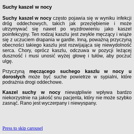
Suchy kaszel w nocy
Suchy kaszel w nocy
często pojawia się w wyniku infekcji
dróg oddechowych, takich jak przeziębienie i może
utrzymywać się nawet po wyzdrowieniu jako kaszel
poinfekcyjny. Ten rodzaj kaszlu jest zwykle męczący i wiąże
się z uczuciem drapania w gardle. Inną, poważną przyczyną
obecności takiego kaszlu jest rozwijająca się niewydolność
serca. Chory, oprócz kaszlu, odczuwa w pozycji leżącej
duszność i musi unosić wyżej głowę i tułów, aby poczuć
ulgę.
Przyczyną
męczącego suchego kaszlu w nocy u
dorosłych
może być suche powietrze w sypialni, które
podrażnia drogi oddechowe.
Kaszel suchy w nocy
niewątpliwie wpływa bardzo
niekorzystnie na jakość snu pacjenta, który nie może szybko
zasnąć. Rano jest wyczerpany i niewyspany.
Press to skip carousel