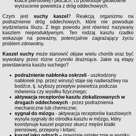
klatce piersiowej i płucach, co powoduje gwałtowne
wyrzucenie powietrza z dróg oddechowych.
Czym jest
suchy kaszel
? Reakcją organizmu na
podrażnienie dróg oddechowych, które nie powoduje
wydzielania śluzu. Z tego powodu jest również nazywany
kaszlem nieproduktywnym. Ten rodzaj kaszlu rzadko
wskazuje na poważny, potencjalnie zagrażający życiu
problem zdrowotny.
Kaszel suchy
może stanowić objaw wielu chorób oraz być
wywołany przez różne czynniki drażniące. Jakie są etapy
powstawania kaszlu suchego?
podrażnienie nabłonka oskrzeli
- uszkodzony
nabłonek (np. przez wirusy) staje się nadwrażliwy na
bodźce, tj. szybszy przepływ powietrza podczas
mówienia czy wysiłku fizycznego;
aktywacja receptorów kaszlu
zlokalizowanych w
drogach oddechowych
- przez podrażnienia
mechaniczne lub chemiczne;
sygnał do mózgu
- aktywacja receptorów kaszlowych
wysyła sygnały do ośrodka kaszlu w mózgu, który
koordynuje kaszel poprzez skurcz mięśni klatki
piersiowej, przepony i krtani;
kaszel jako odruch –
powstaje ostatecznie w wyniku