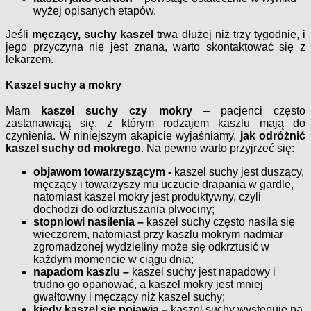
wyżej opisanych etapów.
Jeśli
męczący, suchy kaszel
trwa dłużej niż trzy tygodnie, i
jego przyczyna nie jest znana, warto skontaktować się z
lekarzem.
Kaszel suchy a mokry
Mam
kaszel suchy czy mokry
– pacjenci często
zastanawiają się, z którym rodzajem kaszlu mają do
czynienia. W niniejszym akapicie
wyjaśniamy,
jak odróżnić
kaszel suchy od mokrego
. Na pewno warto przyjrzeć się:
objawom towarzyszącym -
kaszel suchy jest duszący,
męczący i towarzyszy mu uczucie drapania w gardle,
natomiast kaszel mokry jest produktywny, czyli
dochodzi do odkrztuszania plwociny;
stopniowi nasilenia –
kaszel suchy często nasila się
wieczorem, natomiast przy kaszlu mokrym
nadmiar
zgromadzonej wydzieliny może się odkrztusić w
każdym momencie w ciągu dnia;
napadom kaszlu –
kaszel suchy jest napadowy i
trudno go opanować, a kaszel mokry jest mniej
gwałtowny i męczący niż kaszel suchy;
kiedy kaszel się pojawia –
kaszel suchy występuje na