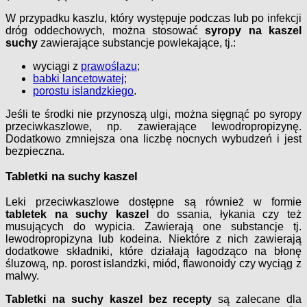
W przypadku kaszlu, który występuje podczas lub po infekcji
dróg oddechowych, można stosować
syropy na kaszel
suchy
zawierające substancje powlekające, tj.:
wyciągi z
prawoślazu
;
babki lancetowatej
;
porostu islandzkiego
.
Jeśli te środki nie przynoszą ulgi, można sięgnąć po syropy
przeciwkaszlowe, np. zawierające lewodropropizynę.
Dodatkowo zmniejsza ona liczbę nocnych wybudzeń i jest
bezpieczna.
Tabletki na suchy kaszel
Leki przeciwkaszlowe dostępne są również w formie
tabletek na suchy kaszel
do ssania, łykania czy też
musujących do wypicia. Zawierają one substancje tj.
lewodropropizyna lub kodeina. Niektóre z nich zawierają
dodatkowe składniki, które działają łagodząco na błonę
śluzową, np. porost islandzki, miód, flawonoidy czy wyciąg z
malwy.
Tabletki na suchy kaszel bez recepty
są zalecane dla