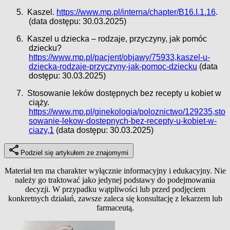
5.
Kaszel.
https://www.mp.pl/interna/chapter/B16.I.1.16
.
(data dostępu: 30.03.2025)
6.
Kaszel u dziecka – rodzaje, przyczyny, jak pomóc
dziecku?
https://www.mp.pl/pacjent/objawy/75933,kaszel-u-
dziecka-rodzaje-przyczyny-jak-pomoc-dziecku
(data
dostępu: 30.03.2025)
7.
Stosowanie leków dostępnych bez recepty u kobiet w
ciąży.
https://www.mp.pl/ginekologia/poloznictwo/129235,sto
sowanie-lekow-dostepnych-bez-recepty-u-kobiet-w-
ciazy,1
(data dostępu: 30.03.2025)
Podziel się artykułem ze znajomymi
Materiał ten ma charakter wyłącznie informacyjny i edukacyjny. Nie
należy go traktować jako jedynej podstawy do podejmowania
decyzji. W przypadku wątpliwości lub przed podjęciem
konkretnych działań, zawsze zaleca się konsultację z lekarzem lub
farmaceutą.