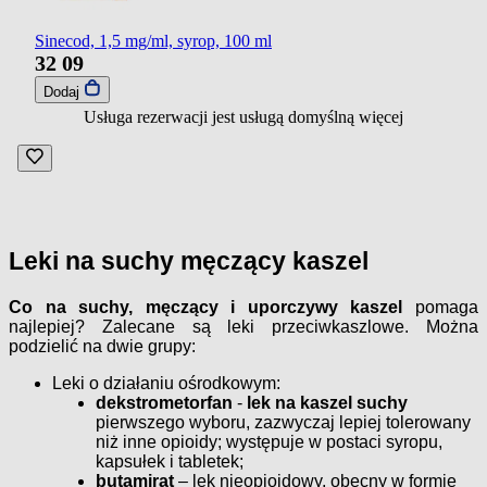
Sinecod, 1,5 mg/ml, syrop, 100 ml
32
09
Dodaj
Usługa rezerwacji jest usługą domyślną
więcej
Leki na suchy męczący kaszel
Co na suchy, męczący i uporczywy kaszel
pomaga
najlepiej? Zalecane są leki przeciwkaszlowe. Można
podzielić na dwie grupy:
Leki o działaniu ośrodkowym:
dekstrometorfan
-
lek na kaszel suchy
pierwszego wyboru, zazwyczaj lepiej tolerowany
niż inne opioidy; występuje w postaci syropu,
kapsułek i tabletek;
butamirat
– lek nieopioidowy, obecny w formie