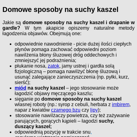
Domowe sposoby na suchy kaszel
Jakie są
domowe sposoby na suchy kaszel i drapanie w
gardle?
W tym akapicie opiszemy naturalne metody
łagodzenia objawów. Obejmują one:
odpowiednie nawodnienie - picie dużej ilości ciepłych
płynów pomaga zachować odpowiedni poziom
nawilżenia błony śluzowej dróg oddechowych i
zmniejszyć jej podrażnienia;
płukanie nosa,
zatok
, jamy ustnej i gardła solą
fizjologiczną – pomaga nawilżyć błonę śluzową i
usunąć zalegające zanieczyszczenia (np. pyłki, kurz,
sierść);
miód
na suchy kaszel
– jego stosowanie może
łagodzić objawy męczącego kaszlu;
sięganie po
domowe sposoby na suchy kaszel
własnej roboty (np.: syrop z cebuli, herbata z
imbirem
,
napar z kwiatów
czarnego bzu
czy
lipy
);
stosowanie nawilżaczy powietrza, czy też zażywanie
parujących, gorących kąpieli – łagodzi
suchy,
duszący kaszel;
odpowiednią pozycję w trakcie snu
,