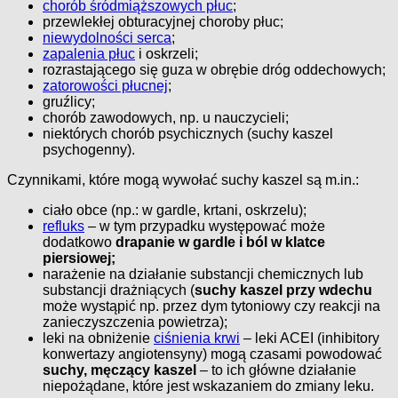
chorób śródmiąższowych płuc
;
przewlekłej obturacyjnej choroby płuc;
niewydolności serca
;
zapalenia płuc
i oskrzeli;
rozrastającego się guza w obrębie dróg oddechowych;
zatorowości płucnej
;
gruźlicy;
chorób zawodowych, np. u nauczycieli;
niektórych chorób psychicznych (suchy kaszel
psychogenny).
Czynnikami, które mogą wywołać suchy kaszel są m.in.:
ciało obce (np.: w gardle, krtani, oskrzelu);
refluks
– w tym przypadku występować może
dodatkowo
drapanie w gardle i
ból w klatce
piersiowej;
narażenie na działanie substancji chemicznych lub
substancji drażniących (
suchy kaszel przy wdechu
może wystąpić np. przez dym tytoniowy czy reakcji na
zanieczyszczenia powietrza);
leki na obniżenie
ciśnienia krwi
– leki ACEI (inhibitory
konwertazy angiotensyny) mogą czasami powodować
suchy, męczący kaszel
– to ich główne działanie
niepożądane, które jest wskazaniem do zmiany leku.