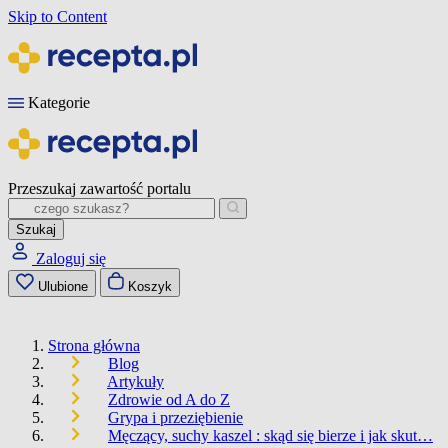
Skip to Content
Kategorie
Przeszukaj zawartość portalu
Szukaj
Zaloguj się
Ulubione
Koszyk
Strona główna
Blog
Artykuły
Zdrowie od A do Z
Grypa i przeziębienie
Męczący, suchy kaszel : skąd się bierze i jak skut…