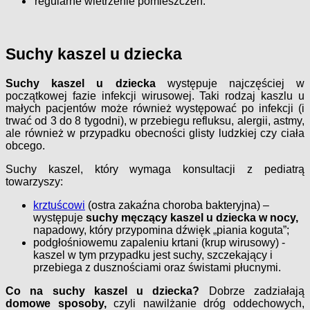
regularne wietrzenie pomieszczeń.
Suchy kaszel u dziecka
Suchy kaszel u dziecka
występuje najczęściej w
początkowej fazie infekcji wirusowej. Taki rodzaj kaszlu u
małych pacjentów może również występować po infekcji (i
trwać od 3 do 8 tygodni), w przebiegu refluksu, alergii, astmy,
ale również w przypadku obecności glisty ludzkiej czy ciała
obcego.
Suchy kaszel, który wymaga konsultacji z pediatrą
towarzyszy:
krztuścowi
(ostra zakaźna choroba bakteryjna) –
występuje
suchy męczący kaszel u dziecka w nocy,
napadowy, który przypomina dźwięk „piania koguta”;
podgłośniowemu zapaleniu krtani (krup wirusowy) -
kaszel w tym przypadku jest suchy, szczekający i
przebiega z dusznościami oraz świstami płucnymi.
Co na suchy kaszel u dziecka?
Dobrze zadziałają
domowe sposoby,
czyli nawilżanie dróg oddechowych,