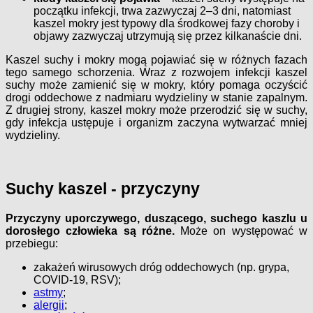
początku infekcji, trwa zazwyczaj 2–3 dni, natomiast
kaszel mokry jest typowy dla środkowej fazy choroby i
objawy zazwyczaj utrzymują się przez kilkanaście dni.
Kaszel suchy i mokry mogą pojawiać się w różnych fazach
tego samego schorzenia. Wraz z rozwojem infekcji kaszel
suchy może zamienić się w mokry, który pomaga oczyścić
drogi oddechowe z nadmiaru wydzieliny w stanie zapalnym.
Z drugiej strony, kaszel mokry może przerodzić się w suchy,
gdy infekcja ustępuje i organizm zaczyna wytwarzać mniej
wydzieliny.
Suchy kaszel - przyczyny
Przyczyny uporczywego, duszącego, suchego kaszlu u
dorosłego człowieka są różne.
Może on występować w
przebiegu:
zakażeń wirusowych dróg oddechowych (np. grypa,
COVID-19, RSV);
astmy
;
alergii
;