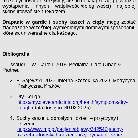
może być również korzystny, ale przed taką kuracją (i w razie
wystąpienia innych wątpliwości/dolegliwości) najlepiej
skonsultować się z lekarzem.
Drapanie w gardle i suchy kaszel w ciąży
mogą zostać
złagodzone wcześniej wymienionymi domowymi sposobami,
które są uniwersalne dla każdego.
Bibliografia:
T. Lissauer T, W. Carroll. 2019. Pediatria. Edra Urban &
Partner.
2.
P. Gajewski. 2023. Interna Szczeklika 2023. Medycyna
Praktyczna, Kraków.
3.
Dry Cough.
https://my.clevelandclinic.org/health/symptoms/dry-
cough
(data dostępu: 30.03.2025)
4.
Suchy kaszel u dorosłych i dzieci – przyczyny i
leczenie.
https://www.mp.pl/pacjent/objawy/342540,suchy-
kaszel-u-doroslych-i-dzieci-przyczyny-i-leczenie