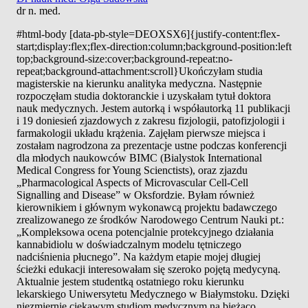
dr n. med.
#html-body [data-pb-style=DEOXSX6]{justify-content:flex-
start;display:flex;flex-direction:column;background-position:left
top;background-size:cover;background-repeat:no-
repeat;background-attachment:scroll}Ukończyłam studia
magisterskie na kierunku analityka medyczna. Następnie
rozpoczęłam studia doktoranckie i uzyskałam tytuł doktora
nauk medycznych. Jestem autorką i współautorką 11 publikacji
i 19 doniesień zjazdowych z zakresu fizjologii, patofizjologii i
farmakologii układu krążenia. Zajęłam pierwsze miejsca i
zostałam nagrodzona za prezentacje ustne podczas konferencji
dla młodych naukowców BIMC (Bialystok International
Medical Congress for Young Scienctists), oraz zjazdu
„Pharmacological Aspects of Microvascular Cell-Cell
Signalling and Disease” w Oksfordzie. Byłam również
kierownikiem i głównym wykonawcą projektu badawczego
zrealizowanego ze środków Narodowego Centrum Nauki pt.:
„Kompleksowa ocena potencjalnie protekcyjnego działania
kannabidiolu w doświadczalnym modelu tętniczego
nadciśnienia płucnego”. Na każdym etapie mojej długiej
ścieżki edukacji interesowałam się szeroko pojętą medycyną.
Aktualnie jestem studentką ostatniego roku kierunku
lekarskiego Uniwersytetu Medycznego w Białymstoku. Dzięki
niezmiernie ciekawym studiom medycznym na bieżąco