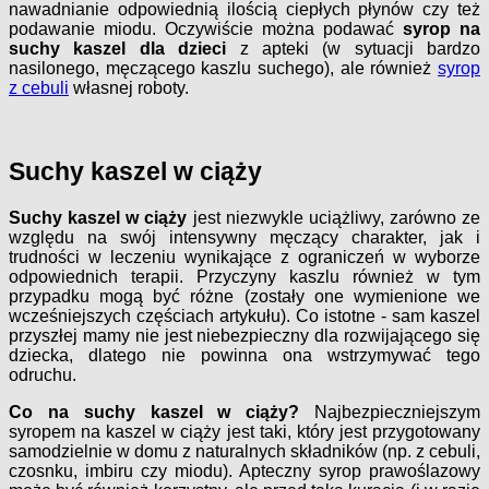
nawadnianie odpowiednią ilością ciepłych płynów
czy też
podawanie miodu. Oczywiście można podawać
syrop na
suchy kaszel dla dzieci
z apteki (w sytuacji bardzo
nasilonego, męczącego kaszlu suchego), ale również
syrop
z cebuli
własnej roboty.
Suchy kaszel w ciąży
Suchy kaszel w ciąży
jest niezwykle uciążliwy, zarówno ze
względu na swój intensywny męczący charakter, jak i
trudności w leczeniu wynikające z ograniczeń w wyborze
odpowiednich terapii. Przyczyny kaszlu również w tym
przypadku mogą być różne (zostały one wymienione we
wcześniejszych częściach artykułu).
Co istotne - sam kaszel
przyszłej mamy nie jest niebezpieczny dla rozwijającego się
dziecka, dlatego nie powinna ona wstrzymywać tego
odruchu.
Co na suchy kaszel w ciąży?
Najbezpieczniejszym
syropem na kaszel w ciąży jest taki, który jest przygotowany
samodzielnie w domu z naturalnych składników (np. z cebuli,
czosnku, imbiru czy miodu).
Apteczny syrop prawoślazowy