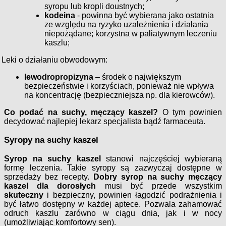
syropu lub kropli doustnych;
kodeina
- powinna być wybierana jako ostatnia
ze względu na ryzyko uzależnienia i działania
niepożądane; korzystna w paliatywnym leczeniu
kaszlu;
Leki o działaniu obwodowym:
lewodropropizyna
– środek o największym
bezpieczeństwie i korzyściach, ponieważ nie wpływa
na koncentrację (bezpieczniejsza np. dla kierowców).
Co podać na suchy, męczący kaszel?
O tym powinien
decydować najlepiej lekarz specjalista bądź farmaceuta.
Syropy na suchy kaszel
Syrop na suchy kaszel
stanowi najczęściej wybieraną
formę leczenia.
Takie syropy są zazwyczaj dostępne w
sprzedaży bez recepty.
Dobry syrop na suchy męczący
kaszel dla dorosłych
musi być przede wszystkim
skuteczny
i bezpieczny, powinien łagodzić podrażnienia i
być łatwo dostępny w każdej aptece.
Pozwala zahamować
odruch kaszlu zarówno w ciągu dnia, jak i w nocy
(umożliwiając komfortowy sen).