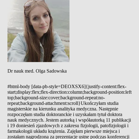
Dr nauk med. Olga Sadowska
#html-body [data-pb-style=DEOXSX6]{justify-content:flex-
start;display:flex;flex-direction:column;background-position:left
top;background-size:cover;background-repeat:no-
repeat;background-attachment:scroll}Ukończyłam studia
magisterskie na kierunku analityka medyczna. Następnie
rozpoczęłam studia doktoranckie i uzyskałam tytuł doktora
nauk medycznych. Jestem autorką i współautorką 11 publikacji
i 19 doniesień zjazdowych z zakresu fizjologii, patofizjologii i
farmakologii układu krążenia. Zajęłam pierwsze miejsca i
zostałam nagrodzona za prezentacje ustne podczas konferencji