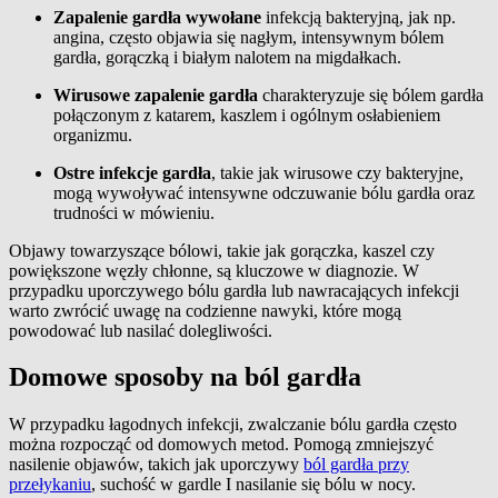
Zapalenie gardła wywołane
infekcją bakteryjną, jak np.
angina, często objawia się nagłym, intensywnym bólem
gardła, gorączką i białym nalotem na migdałkach.
Wirusowe zapalenie gardła
charakteryzuje się bólem gardła
połączonym z katarem, kaszlem i ogólnym osłabieniem
organizmu.
Ostre infekcje gardła
, takie jak wirusowe czy bakteryjne,
mogą wywoływać intensywne odczuwanie bólu gardła oraz
trudności w mówieniu.
Objawy towarzyszące bólowi, takie jak gorączka, kaszel czy
powiększone węzły chłonne, są kluczowe w diagnozie. W
przypadku uporczywego bólu gardła lub nawracających infekcji
warto zwrócić uwagę na codzienne nawyki, które mogą
powodować lub nasilać dolegliwości.
Domowe sposoby na ból gardła
W przypadku łagodnych infekcji, zwalczanie bólu gardła często
można rozpocząć od domowych metod. Pomogą zmniejszyć
nasilenie objawów, takich jak uporczywy
ból gardła przy
przełykaniu
, suchość w gardle I nasilanie się bólu w nocy.