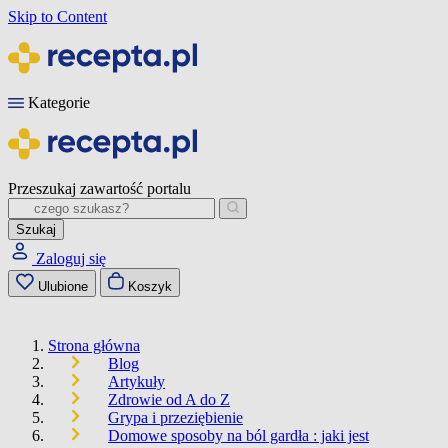
Skip to Content
Kategorie
Przeszukaj zawartość portalu
Szukaj
Zaloguj się
Ulubione
Koszyk
Strona główna
Blog
Artykuły
Zdrowie od A do Z
Grypa i przeziębienie
Domowe sposoby na ból gardła : jaki jest