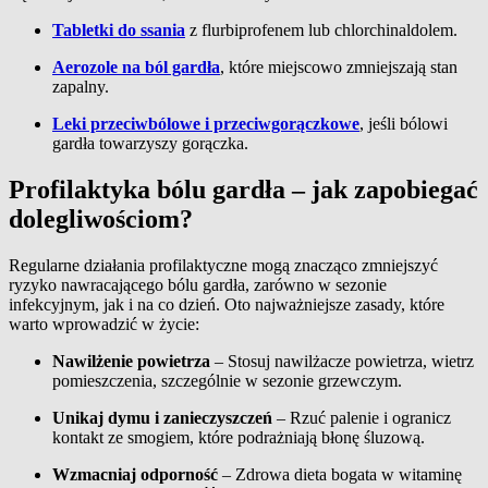
Tabletki do ssania
z flurbiprofenem lub chlorchinaldolem.
Aerozole na ból gardła
, które miejscowo zmniejszają stan
zapalny.
Leki przeciwbólowe i przeciwgorączkowe
, jeśli bólowi
gardła towarzyszy gorączka.
Profilaktyka bólu gardła – jak zapobiegać
dolegliwościom?
Regularne działania profilaktyczne mogą znacząco zmniejszyć
ryzyko nawracającego bólu gardła, zarówno w sezonie
infekcyjnym, jak i na co dzień. Oto najważniejsze zasady, które
warto wprowadzić w życie:
Nawilżenie powietrza
– Stosuj nawilżacze powietrza, wietrz
pomieszczenia, szczególnie w sezonie grzewczym.
Unikaj dymu i zanieczyszczeń
– Rzuć palenie i ogranicz
kontakt ze smogiem, które podrażniają błonę śluzową.
Wzmacniaj odporność
– Zdrowa dieta bogata w witaminę