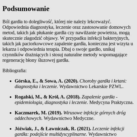
Podsumowanie
Ból gardła to dolegliwość, której nie należy lekceważyć.
Odpowiednia diagnostyka, leczenie oraz zastosowanie domowych
metod, takich jak płukanie gardła czy nawilżanie powietrza, mogą
skutecznie złagodzić objawy. W przypadku infekcji bakteryjnych,
takich jak paciorkowcowe zapalenie gardła, konieczna jest wizyta u
lekarza i odpowiednia terapia. Dbaj o swoje gardło, unikaj
czynników drażniących i stosuj naturalne metody wspomagające
regenerację błony śluzowej gardła.
Bibliografia:
Górska, E., & Sowa, A. (2020).
Choroby gardła i krtani:
diagnostyka i leczenie.
Wydawnictwo Lekarskie PZWL.
Rogalski, M., & Król, A. (2018).
Zapalenie gardła -
epidemiologia, diagnostyka i leczenie.
Medycyna Praktyczna.
Kaczmarek, M. (2019).
Wirusowe infekcje górnych dróg
oddechowych.
Wydawnictwo Medyczne.
Jóźwiak, J., & Ławniczak, R. (2021).
Leczenie infekcji
gardła: podejście multidyscyplinarne.
Wydawnictwo