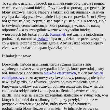
To świetny, naturalny sposób na zmniejszenie bólu gardła i pomoc
w walce z objawami infekcji. Przy okazji wspomagają regenerację
błony śluzowej gardła. Napary z takich ziół jak rumianek, szałwia
czy lipa działają przeciwzapalnie i kojąco, co sprawia, że uciążliwy
ból gardła staje się lżejszy, a stan zapalny ustępuje. Co więcej, zioła
te zawierają cenne substancje, które pomagają wzmocnić naszą
odporność – a to szczególnie ważne w przypadku infekcji
wirusowych lub bakteryjnych.
Rumianek
jest znany z łagodzenia
podrażnień, natomiast
szałwia
i lipa mają działanie przeciwzapalne,
co wspiera leczenie zapalenia gardła. Aby uzyskać jeszcze lepszy
efekt, warto dodać do naparu łyżeczkę miodu
.
Inhalacje parowe
Doskonała metoda nawilżania gardła i zmniejszania stanu
zapalnego, zwłaszcza w przypadku infekcji, które powodują ostry
ból. Inhalacje z dodatkiem
olejków eterycznych
, takich jak
olejek
eukaliptusowy
, rozmarynowy czy lawendowy, pomagają nie tylko
nawilżyć gardło, ale również łagodzą objawy zapalenia gardła.
Parowanie olejków eterycznych pomaga rozrzedzić śluz w gardle,
co ułatwia oddychanie i zmniejsza nasilenie objawów chorego
gardła. Inhalacje są jeszcze szczególnie skuteczne w sytuacjach
, w
u
których dochodzi do nasilonego bólu przy przełykaniu oraz w
przypadku przewlekłego bólu, który może być wynikiem
podrażnienia błony śluzowej. Pamiętaj, że inhalacje parowe są