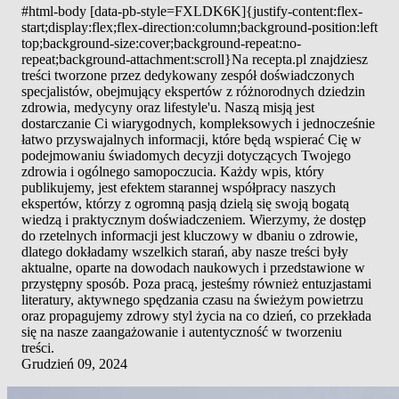
#html-body [data-pb-style=FXLDK6K]{justify-content:flex-
start;display:flex;flex-direction:column;background-position:left
top;background-size:cover;background-repeat:no-
repeat;background-attachment:scroll}Na recepta.pl znajdziesz
treści tworzone przez dedykowany zespół doświadczonych
specjalistów, obejmujący ekspertów z różnorodnych dziedzin
zdrowia, medycyny oraz lifestyle'u. Naszą misją jest
dostarczanie Ci wiarygodnych, kompleksowych i jednocześnie
łatwo przyswajalnych informacji, które będą wspierać Cię w
podejmowaniu świadomych decyzji dotyczących Twojego
zdrowia i ogólnego samopoczucia. Każdy wpis, który
publikujemy, jest efektem starannej współpracy naszych
ekspertów, którzy z ogromną pasją dzielą się swoją bogatą
wiedzą i praktycznym doświadczeniem. Wierzymy, że dostęp
do rzetelnych informacji jest kluczowy w dbaniu o zdrowie,
dlatego dokładamy wszelkich starań, aby nasze treści były
aktualne, oparte na dowodach naukowych i przedstawione w
przystępny sposób. Poza pracą, jesteśmy również entuzjastami
literatury, aktywnego spędzania czasu na świeżym powietrzu
oraz propagujemy zdrowy styl życia na co dzień, co przekłada
się na nasze zaangażowanie i autentyczność w tworzeniu
treści.
Grudzień 09, 2024