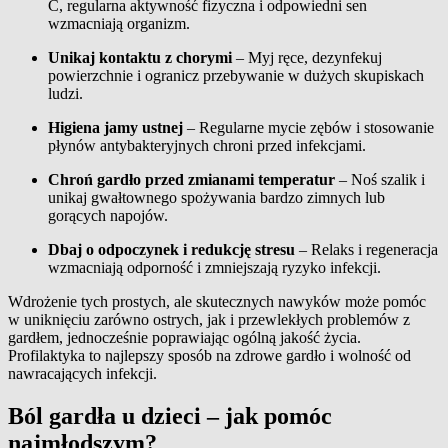
C, regularna aktywność fizyczna i odpowiedni sen
wzmacniają organizm.
Unikaj kontaktu z chorymi
– Myj ręce, dezynfekuj
powierzchnie i ogranicz przebywanie w dużych skupiskach
ludzi.
Higiena jamy ustnej
– Regularne mycie zębów i stosowanie
płynów antybakteryjnych chroni przed infekcjami.
Chroń gardło przed zmianami temperatur
– Noś szalik i
unikaj gwałtownego spożywania bardzo zimnych lub
gorących napojów.
Dbaj o odpoczynek i redukcję stresu
– Relaks i regeneracja
wzmacniają odporność i zmniejszają ryzyko infekcji.
Wdrożenie tych prostych, ale skutecznych nawyków może pomóc
w uniknięciu zarówno ostrych, jak i przewlekłych problemów z
gardłem, jednocześnie poprawiając ogólną jakość życia.
Profilaktyka to najlepszy sposób na zdrowe gardło i wolność od
nawracających infekcji.
Ból gardła u dzieci – jak pomóc
najmłodszym?