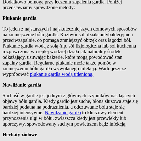
Dodatkowo pomogą przy leczeniu zapalenia gardła. Poniżej
przedstawiamy sprawdzone metody:
Płukanie gardła
To jeden z najstarszych i najskuteczniejszych domowych sposobów
na zmniejszenie bólu gardła. Roztwór soli działa antybakteryjnie i
przeciwzapalnie, co pomaga zmniejszyć obrzęk oraz łagodzi ból.
Płukanie gardła wodą z solą (np. sól fizjologiczna lub sól kuchenna
rozpuszczona w ciepłej wodzie) działa jak naturalny środek
odkażający, usuwając bakterie, które mogą powodować stan
zapalny gardła. Regularne płukanie może także pomóc w
zmniejszeniu bólu gardła wywołanego infekcją. Warto jeszcze
wypróbować
płukanie gardła wodą utlenioną.
Nawilżanie gardła
Suchość w gardle jest jednym z głównych czynników nasilających
objawy bólu gardła. Kiedy gardło jest suche, błona śluzowa staje się
bardziej podatna na podrażnienia, a odczuwanie bólu staje się
bardziej intensywne.
Nawilżanie gardła
to kluczowy element
przynoszenia ulgi w bólu, zwłaszcza kiedy jest przewlekły lub
uporczywy, spowodowany suchym powietrzem bądź infekcją.
Herbaty ziołowe