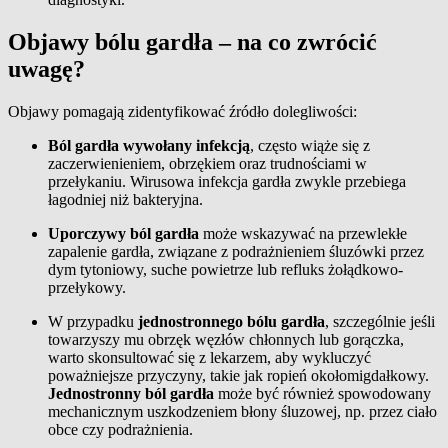
Objawy bólu gardła – na co zwrócić
uwagę?
Objawy pomagają zidentyfikować źródło dolegliwości:
Ból gardła wywołany infekcją
, często wiąże się z
zaczerwienieniem, obrzękiem oraz trudnościami w
przełykaniu. Wirusowa infekcja gardła zwykle przebiega
łagodniej niż bakteryjna.
Uporczywy ból gardła
może wskazywać na przewlekłe
zapalenie gardła, związane z podrażnieniem śluzówki przez
dym tytoniowy, suche powietrze lub refluks żołądkowo-
przełykowy.
W przypadku
jednostronnego bólu gardła
, szczególnie jeśli
towarzyszy mu obrzęk węzłów chłonnych lub gorączka,
warto skonsultować się z lekarzem, aby wykluczyć
poważniejsze przyczyny, takie jak ropień okołomigdałkowy.
Jednostronny ból gardła
może być również spowodowany
mechanicznym uszkodzeniem błony śluzowej, np. przez ciało
obce czy podrażnienia.