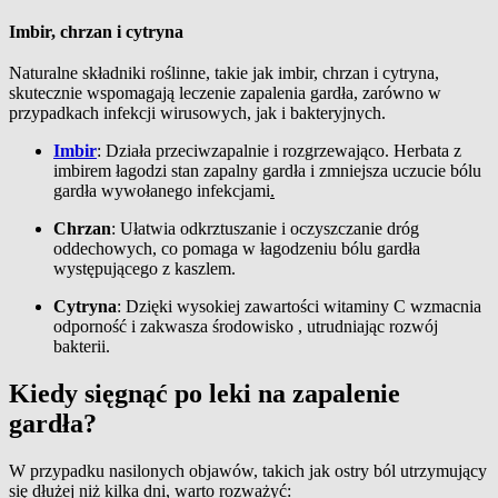
Imbir, chrzan i cytryna
Naturalne składniki roślinne, takie jak imbir, chrzan i cytryna,
skutecznie wspomagają leczenie zapalenia gardła, zarówno w
przypadkach infekcji wirusowych, jak i bakteryjnych.
Imbir
: Działa przeciwzapalnie i rozgrzewająco. Herbata z
imbirem łagodzi stan zapalny gardła i zmniejsza uczucie bólu
gardła wywołanego infekcjami
.
Chrzan
: Ułatwia odkrztuszanie i oczyszczanie dróg
oddechowych, co pomaga w łagodzeniu bólu gardła
występującego z kaszlem.
Cytryna
: Dzięki wysokiej zawartości witaminy C wzmacnia
odporność i zakwasza środowisko , utrudniając rozwój
bakterii.
Kiedy sięgnąć po leki na zapalenie
gardła?
W przypadku nasilonych objawów, takich jak ostry ból utrzymujący
się dłużej niż kilka dni, warto rozważyć: