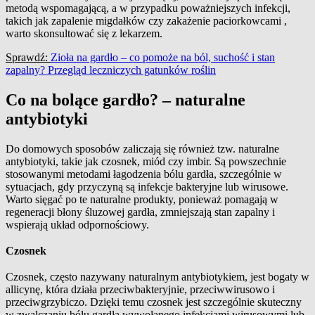
metodą wspomagającą, a w przypadku poważniejszych infekcji,
takich jak zapalenie migdałków czy zakażenie paciorkowcami ,
warto skonsultować się z lekarzem.
Sprawdź:
Zioła na gardło – co pomoże na ból, suchość i stan
zapalny? Przegląd leczniczych gatunków roślin
Co na bolące gardło? – naturalne
antybiotyki
Do domowych sposobów zaliczają się również tzw. naturalne
antybiotyki, takie jak czosnek, miód czy imbir. Są powszechnie
stosowanymi metodami łagodzenia bólu gardła, szczególnie w
sytuacjach, gdy przyczyną są infekcje bakteryjne lub wirusowe.
Warto sięgać po te naturalne produkty, ponieważ pomagają w
regeneracji błony śluzowej gardła, zmniejszają stan zapalny i
wspierają układ odpornościowy.
Czosnek
Czosnek, często nazywany naturalnym antybiotykiem, jest bogaty w
allicynę, która działa przeciwbakteryjnie, przeciwwirusowo i
przeciwgrzybiczo. Dzięki temu czosnek jest szczególnie skuteczny
w zwalczaniu bólu gardła wywołanego infekcjami wirusowymi lub