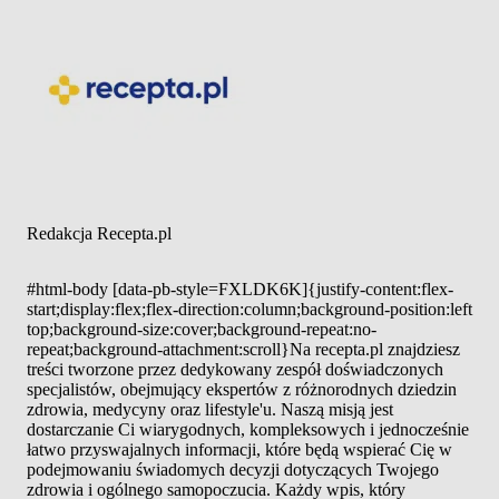
Redakcja Recepta.pl
#html-body [data-pb-style=FXLDK6K]{justify-content:flex-
start;display:flex;flex-direction:column;background-position:left
top;background-size:cover;background-repeat:no-
repeat;background-attachment:scroll}Na recepta.pl znajdziesz
treści tworzone przez dedykowany zespół doświadczonych
specjalistów, obejmujący ekspertów z różnorodnych dziedzin
zdrowia, medycyny oraz lifestyle'u. Naszą misją jest
dostarczanie Ci wiarygodnych, kompleksowych i jednocześnie
łatwo przyswajalnych informacji, które będą wspierać Cię w
podejmowaniu świadomych decyzji dotyczących Twojego
zdrowia i ogólnego samopoczucia. Każdy wpis, który