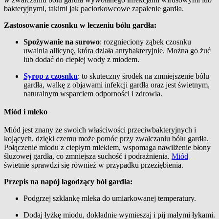
bakteryjnymi, takimi jak paciorkowcowe zapalenie gardła.
Zastosowanie czosnku w leczeniu bólu gardła:
Spożywanie na surowo
: rozgnieciony ząbek czosnku
uwalnia allicynę, która działa antybakteryjnie. Można go żuć
lub dodać do ciepłej wody z miodem.
Syrop z czosnku
: to skuteczny środek na zmniejszenie bólu
gardła, walkę z objawami infekcji gardła oraz jest świetnym,
naturalnym wsparciem odporności i zdrowia.
Miód i mleko
Miód jest znany ze swoich właściwości przeciwbakteryjnych i
kojących, dzięki czemu może pomóc przy zwalczaniu bólu gardła.
Połączenie miodu z ciepłym mlekiem, wspomaga nawilżenie błony
śluzowej gardła, co zmniejsza suchość i podrażnienia.
Miód
świetnie sprawdzi się również w przypadku przeziębienia.
Przepis na napój łagodzący ból gardła:
Podgrzej szklankę mleka do umiarkowanej temperatury.
Dodaj łyżkę miodu, dokładnie wymieszaj i pij małymi łykami.