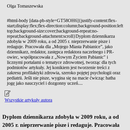
Olga Tomaszewska
#html-body [data-pb-style=GT58OH6]{justify-content:flex-
start;display:flex;flex-direction:column;background-position:left
top;background-size:cover;background-repeat:no-
repeat;background-attachment:scroll}Dyplom dziennikarza
zdobyła w 2009 roku, a od 2005 r. nieprzerwanie pisze i
redaguje. Pracowała dla „Mojego Miasta Pabianice”, jako
dziennikarz, redaktor, zastępca redaktora naczelnego i PR-
owiec, współpracowała z „Nowym Życiem Pabianic" i
licznymi portalami o tematyce zdrowotnej, tworząc dla tych
podmiotów artykuły. Jej konikiem jest tworzenie treści z
zakresu profilaktyki zdrowia, szeroko pojętej psychologii oraz
pediatrii. Jeśli nie pisze, wygina się na macie ćwicząc hatha
jogę jako nauczyciel i dozgonny uczeń....
Wszystkie artykuły autora
Dyplom dziennikarza zdobyła w 2009 roku, a od
2005 r. nieprzerwanie pisze i redaguje. Pracowała