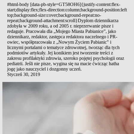
#html-body [data-pb-style=GT58OH6]{justify-content:flex-
start;display:flex;flex-direction:column;background-position:left
top;background-size:cover;background-repeat:no-
repeat;background-attachment:scroll}Dyplom dziennikarza
zdobyła w 2009 roku, a od 2005 r. nieprzerwanie pisze i
redaguje. Pracowała dla „Mojego Miasta Pabianice”, jako
dziennikarz, redaktor, zastępca redaktora naczelnego i PR-
owiec, współpracowała z „Nowym Życiem Pabianic" i
licznymi portalami o tematyce zdrowotnej, tworząc dla tych
podmiotów artykuły. Jej konikiem jest tworzenie treści z
zakresu profilaktyki zdrowia, szeroko pojętej psychologii oraz
pediatrii. Jeśli nie pisze, wygina się na macie ćwicząc hatha
jogę jako nauczyciel i dozgonny uczeń.
Styczeń 30, 2019