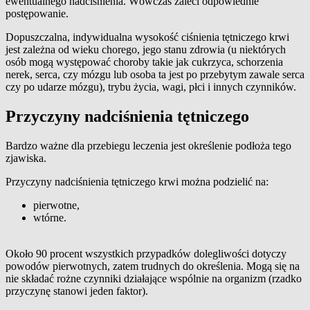
ewentualnego nadciśnienia. Wówczas zaleci odpowiednie
postępowanie.
Dopuszczalna, indywidualna wysokość ciśnienia tętniczego krwi
jest zależna od wieku chorego, jego stanu zdrowia (u niektórych
osób mogą występować choroby takie jak cukrzyca, schorzenia
nerek, serca, czy mózgu lub osoba ta jest po przebytym zawale serca
czy po udarze mózgu), trybu życia, wagi, płci i innych czynników.
Przyczyny nadciśnienia tętniczego
Bardzo ważne dla przebiegu leczenia jest określenie podłoża tego
zjawiska.
Przyczyny nadciśnienia tętniczego krwi można podzielić na:
pierwotne,
wtórne.
Około 90 procent wszystkich przypadków dolegliwości dotyczy
powodów pierwotnych, zatem trudnych do określenia. Mogą się na
nie składać rożne czynniki działające wspólnie na organizm (rzadko
przyczynę stanowi jeden faktor).