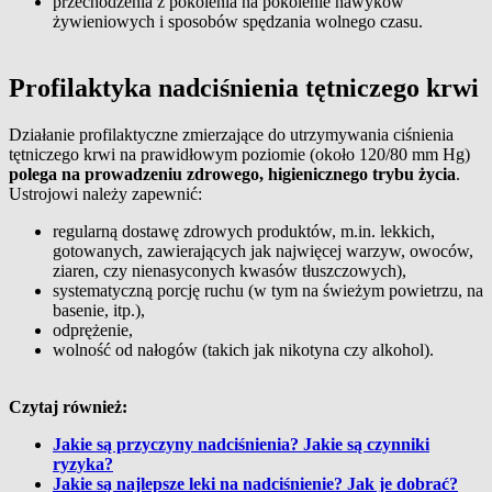
przechodzenia z pokolenia na pokolenie nawyków
żywieniowych i sposobów spędzania wolnego czasu.
Profilaktyka nadciśnienia tętniczego krwi
Działanie profilaktyczne zmierzające do utrzymywania ciśnienia
tętniczego krwi na prawidłowym poziomie (około 120/80 mm Hg)
polega na prowadzeniu zdrowego, higienicznego trybu życia
.
Ustrojowi należy zapewnić:
regularną dostawę zdrowych produktów, m.in. lekkich,
gotowanych, zawierających jak najwięcej warzyw, owoców,
ziaren, czy nienasyconych kwasów tłuszczowych),
systematyczną porcję ruchu (w tym na świeżym powietrzu, na
basenie, itp.),
odprężenie,
wolność od nałogów (takich jak nikotyna czy alkohol).
Czytaj również:
Jakie są przyczyny nadciśnienia? Jakie są czynniki
ryzyka?
Jakie są najlepsze leki na nadciśnienie? Jak je dobrać?