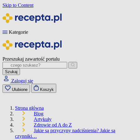
Skip to Content
Kategorie
Przeszukaj zawartość portalu
Szukaj
Zaloguj się
Ulubione
Koszyk
Strona główna
Blog
Artykuły
Zdrowie od A do Z
Jakie są przyczyny nadciśnienia? Jakie są
czynniki…