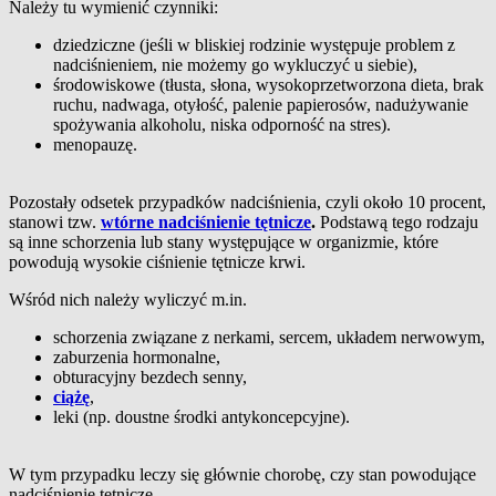
Należy tu wymienić czynniki:
dziedziczne (jeśli w bliskiej rodzinie występuje problem z
nadciśnieniem, nie możemy go wykluczyć u siebie),
środowiskowe (tłusta, słona, wysokoprzetworzona dieta, brak
ruchu, nadwaga, otyłość, palenie papierosów, nadużywanie
spożywania alkoholu, niska odporność na stres).
menopauzę.
Pozostały odsetek przypadków nadciśnienia, czyli około 10 procent,
stanowi tzw.
wtórne nadciśnienie tętnicze
.
Podstawą tego rodzaju
są inne schorzenia lub stany występujące w organizmie, które
powodują wysokie ciśnienie tętnicze krwi.
Wśród nich należy wyliczyć m.in.
schorzenia związane z nerkami, sercem, układem nerwowym,
zaburzenia hormonalne,
obturacyjny bezdech senny,
ciążę
,
leki (np. doustne środki antykoncepcyjne).
W tym przypadku leczy się głównie chorobę, czy stan powodujące
nadciśnienie tętnicze.