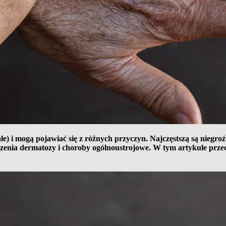
łe) i mogą pojawiać się z różnych przyczyn. Najczęstszą są niegr
nia dermatozy i choroby ogólnoustrojowe. W tym artykule przeczy