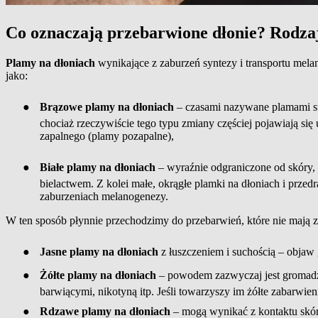
Co oznaczają przebarwione dłonie? Rodza
Plamy na dłoniach
wynikające z zaburzeń syntezy i transportu melani
jako:
●
Brązowe plamy na dłoniach
– czasami nazywane plamami st
chociaż rzeczywiście tego typu zmiany częściej pojawiają się
zapalnego (plamy pozapalne),
●
Białe plamy na dłoniach
– wyraźnie odgraniczone od skóry, n
bielactwem. Z kolei małe, okrągłe plamki na dłoniach i przed
zaburzeniach melanogenezy.
W ten sposób płynnie przechodzimy do przebarwień, które nie mają 
●
Jasne plamy na dłoniach
z łuszczeniem i suchością – objaw 
●
Żółte plamy na dłoniach
– powodem zazwyczaj jest gromadze
barwiącymi, nikotyną itp. Jeśli towarzyszy im żółte zabarwie
●
Rdzawe plamy na dłoniach
– mogą wynikać z kontaktu skór