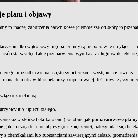
je plam i objawy
ny to inaczej zaburzenia barwnikowe (ciemniejsze od skóry to przebarwi
arczymi albo wątrobowymi (oba terminy są niepoprawne i mylące – nie
 u osób starszych). Takie przebarwienia wynikają z długotrwałej eksp
ieregularne odbarwienia, często symetryczne i występujące również na
ramionach to objaw hipomelanozy kropelkowatej. Jeśli towarzyszy im łu
związku z melaniną:
grzybicy lub łupieżu białego,
nie się w skórze beta-karotenu (podobnie jak
pomarańczowe plamy 
nie gałek ocznych i inne objawy (np. zmęczenie), należy udać się do le
y z chemikaliami lub substancjami zawierającymi żelazo, gromadzeni