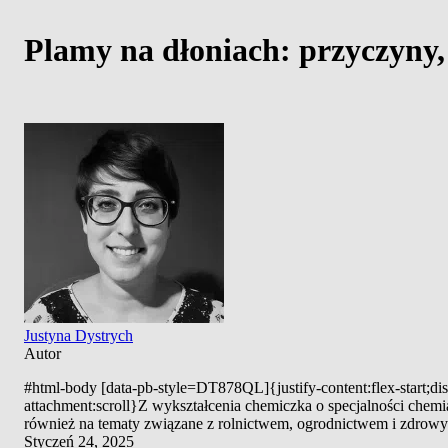
Plamy na dłoniach: przyczyny,
Justyna Dystrych
Autor
#html-body [data-pb-style=DT878QL]{justify-content:flex-start;dis
attachment:scroll}Z wykształcenia chemiczka o specjalności chemi
również na tematy związane z rolnictwem, ogrodnictwem i zdrowym 
Styczeń 24, 2025