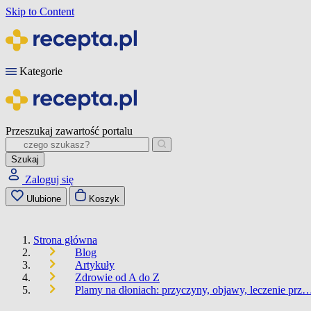
Skip to Content
Kategorie
Przeszukaj zawartość portalu
Szukaj
Zaloguj się
Ulubione
Koszyk
Strona główna
Blog
Artykuły
Zdrowie od A do Z
Plamy na dłoniach: przyczyny, objawy, leczenie prz