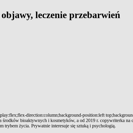
 objawy, leczenie przebarwień
play:flex;flex-direction:column;background-position:left top;backgrou
a środków bioaktywnych i kosmetyków, a od 2019 r. copywriterka na ca
trybem życia. Prywatnie interesuje się sztuką i psychologią.