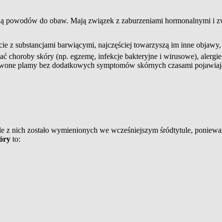
ią powodów do obaw. Mają związek z zaburzeniami hormonalnymi i
z
cie z substancjami barwiącymi, najczęściej towarzyszą im inne objawy,
ć choroby skóry (np. egzemę, infekcje bakteryjne i wirusowe), alergi
rwone plamy bez dodatkowych symptomów skórnych czasami pojawiają 
e z nich zostało wymienionych we wcześniejszym śródtytule, ponieważ
óry
to: