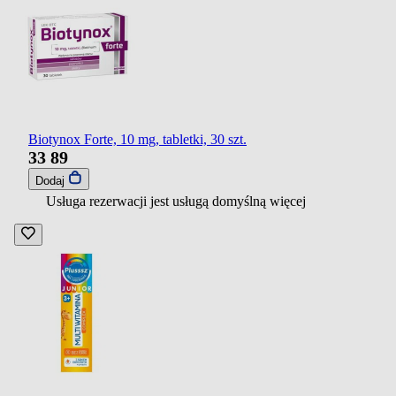
Biotynox Forte, 10 mg, tabletki, 30 szt.
33
89
Dodaj
Usługa rezerwacji jest usługą domyślną
więcej