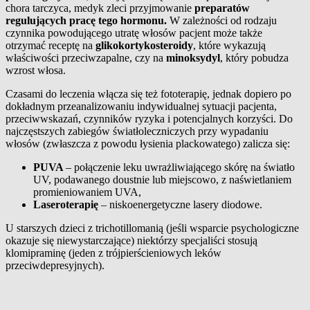
chora tarczyca, medyk zleci przyjmowanie
preparatów
regulujących pracę tego hormonu.
W zależności od rodzaju
czynnika powodującego utratę włosów pacjent może także
otrzymać receptę na
glikokortykosteroidy
, które wykazują
właściwości przeciwzapalne, czy na
minoksydyl
, który pobudza
wzrost włosa.
Czasami do leczenia włącza się też fototerapię, jednak dopiero po
dokładnym przeanalizowaniu indywidualnej sytuacji pacjenta,
przeciwwskazań, czynników ryzyka i potencjalnych korzyści. Do
najczęstszych zabiegów światłoleczniczych przy wypadaniu
włosów (zwłaszcza z powodu łysienia plackowatego) zalicza się:
PUVA
– połączenie leku uwrażliwiającego skórę na światło
UV, podawanego doustnie lub miejscowo, z naświetlaniem
promieniowaniem UVA,
Laseroterapię
– niskoenergetyczne lasery diodowe.
U starszych dzieci z trichotillomanią (jeśli wsparcie psychologiczne
okazuje się niewystarczające) niektórzy specjaliści stosują
klomipraminę (jeden z trójpierścieniowych leków
przeciwdepresyjnych).