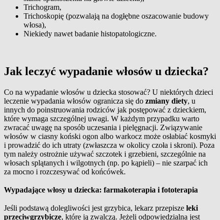
Trichogram,
Trichoskopię (pozwalają na dogłębne oszacowanie budowy
włosa),
Niekiedy nawet badanie histopatologiczne.
Jak leczyć wypadanie włosów u dziecka?
Co na wypadanie włosów u dziecka stosować?
U niektórych dzieci
leczenie wypadania włosów ogranicza się do
zmiany diety
, u
innych do poinstruowania rodziców jak postępować z dzieckiem,
które wymaga szczególnej uwagi.
W każdym przypadku warto
zwracać uwagę na sposób uczesania i pielęgnacji. Związywanie
włosów w ciasny koński ogon albo warkocz może osłabiać kosmyki
i prowadzić do ich utraty (zwłaszcza w okolicy czoła i skroni). Poza
tym należy ostrożnie używać szczotek i grzebieni, szczególnie na
włosach splątanych i wilgotnych (np. po kąpieli) – nie szarpać ich
za mocno i rozczesywać od końcówek.
Wypadające włosy u dziecka: farmakoterapia i fototerapia
Jeśli podstawą dolegliwości jest grzybica, lekarz przepisze
leki
przeciwgrzybicze
, które ją zwalczą. Jeżeli odpowiedzialna jest