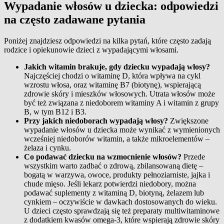
Wypadanie włosów u dziecka: odpowiedzi
na często zadawane pytania
Poniżej znajdziesz odpowiedzi na kilka pytań, które często zadają
rodzice i opiekunowie dzieci z wypadającymi włosami.
Jakich witamin brakuje, gdy dziecku wypadają włosy?
Najczęściej chodzi o witaminę D, która wpływa na cykl
wzrostu włosa, oraz witaminę B7 (biotynę), wspierającą
zdrowie skóry i mieszków włosowych. Utrata włosów może
być też związana z niedoborem witaminy A i witamin z grupy
B, w tym B12 i B3.
Przy jakich niedoborach wypadają włosy?
Zwiększone
wypadanie włosów u dziecka może wynikać z wymienionych
wcześniej niedoborów witamin, a także mikroelementów –
żelaza i cynku.
Co podawać dziecku na wzmocnienie włosów?
Przede
wszystkim warto zadbać o zdrową, zbilansowaną dietę –
bogatą w warzywa, owoce, produkty pełnoziarniste, jajka i
chude mięso. Jeśli lekarz potwierdzi niedobory, można
podawać suplementy z witaminą D, biotyną, żelazem lub
cynkiem – oczywiście w dawkach dostosowanych do wieku.
U dzieci często sprawdzają się też preparaty multiwitaminowe
z dodatkiem kwasów omega-3, które wspierają zdrowie skóry