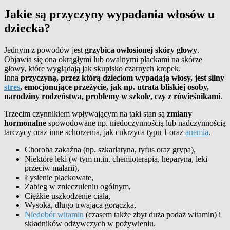
Jakie są przyczyny wypadania włosów u
dziecka?
Jednym z powodów jest
grzybica owłosionej skóry głowy
.
Objawia się ona okrągłymi lub owalnymi plackami na skórze
głowy, które wyglądają jak skupisko czarnych kropek.
Inna
przyczyną, przez którą dzieciom wypadają włosy, jest silny
stres
, emocjonujące przeżycie, jak np. utrata bliskiej osoby,
narodziny rodzeństwa, problemy w szkole, czy z rówieśnikami
.
Trzecim czynnikiem wpływającym na taki stan są
zmiany
hormonalne
spowodowane np. niedoczynnością lub nadczynnością
tarczycy oraz inne schorzenia, jak cukrzyca typu 1 oraz
anemia
.
Choroba zakaźna (np. szkarlatyna, tyfus oraz grypa),
Niektóre leki (w tym m.in. chemioterapia, heparyna, leki
przeciw malarii),
Łysienie plackowate,
Zabieg w znieczuleniu ogólnym,
Ciężkie uszkodzenie ciała,
Wysoka, długo trwająca gorączka,
Niedobór witamin
(czasem także zbyt duża podaż witamin) i
składników odżywczych w pożywieniu.