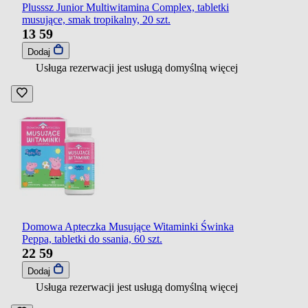
Plusssz Junior Multiwitamina Complex, tabletki
musujące, smak tropikalny, 20 szt.
13
59
Dodaj
Usługa rezerwacji jest usługą domyślną
więcej
Domowa Apteczka Musujące Witaminki Świnka
Peppa, tabletki do ssania, 60 szt.
22
59
Dodaj
Usługa rezerwacji jest usługą domyślną
więcej