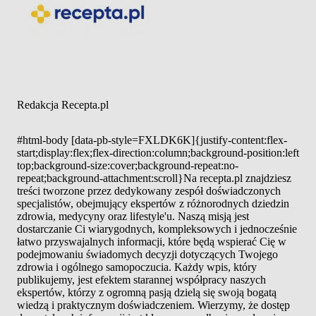
Redakcja Recepta.pl
#html-body [data-pb-style=FXLDK6K]{justify-content:flex-
start;display:flex;flex-direction:column;background-position:left
top;background-size:cover;background-repeat:no-
repeat;background-attachment:scroll}Na recepta.pl znajdziesz
treści tworzone przez dedykowany zespół doświadczonych
specjalistów, obejmujący ekspertów z różnorodnych dziedzin
zdrowia, medycyny oraz lifestyle'u. Naszą misją jest
dostarczanie Ci wiarygodnych, kompleksowych i jednocześnie
łatwo przyswajalnych informacji, które będą wspierać Cię w
podejmowaniu świadomych decyzji dotyczących Twojego
zdrowia i ogólnego samopoczucia. Każdy wpis, który
publikujemy, jest efektem starannej współpracy naszych
ekspertów, którzy z ogromną pasją dzielą się swoją bogatą
wiedzą i praktycznym doświadczeniem. Wierzymy, że dostęp