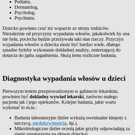
Pediatra,
Dermatolog,
Psycholog,
Psychiatra.
Dziecko powinno czuć też wsparcie ze strony rodziców.
Niezależnie od przyczyny wypadania włosów, jakakolwiek by ona
nie była, pociecha będzie przeżywała taki stan rzeczy. Przyczyn
wypadania włosów u dziecka może być bardzo wiele, dlatego
zasadne byłoby wykonanie dokładnej analizy, zmierzającej do
dotarcia do jądra zagadnienia. Służą temu rozliczne badania.
Diagnostyka wypadania włosów u dzieci
Pierwszym testem przeprowadzonym w gabinecie lekarskim,
powinien być
dokładny wywiad lekarski
, zarówno małego
pacjenta jak i jego opiekunów. Kolejne badania, jakie warto
wykonać to m.in.:
Badania laboratoryjne (które wykażą ewentualne kłopoty z
tarczycą,
niedokrwistością
, itp.),
Mikrobiologiczne (które ocenią jakie grzyby odpowiadają za
sianie spustoszenia na głowie dziecka),