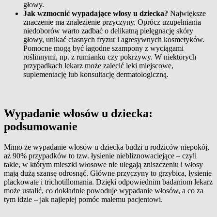
głowy.
Jak wzmocnić wypadające włosy u dziecka?
Największe
znaczenie ma znalezienie przyczyny. Oprócz uzupełniania
niedoborów warto zadbać o delikatną pielęgnację skóry
głowy, unikać ciasnych fryzur i agresywnych kosmetyków.
Pomocne mogą być łagodne szampony z wyciągami
roślinnymi, np. z rumianku czy pokrzywy. W niektórych
przypadkach lekarz może zalecić leki miejscowe,
suplementację lub konsultację dermatologiczną.
Wypadanie włosów u dziecka:
podsumowanie
Mimo że wypadanie włosów u dziecka budzi u rodziców niepokój,
aż 90% przypadków to tzw. łysienie niebliznowaciejące – czyli
takie, w którym mieszki włosowe nie ulegają zniszczeniu i włosy
mają dużą szansę odrosnąć. Główne przyczyny to grzybica, łysienie
plackowate i trichotillomania. Dzięki odpowiednim badaniom lekarz
może ustalić, co dokładnie powoduje wypadanie włosów, a co za
tym idzie – jak najlepiej pomóc małemu pacjentowi.