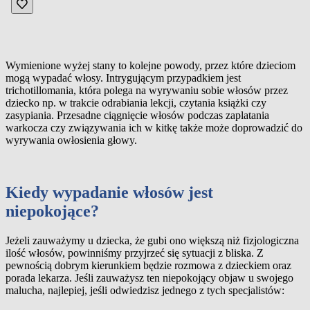
Wymienione wyżej stany
to kolejne powody, przez które dzieciom
mogą wypadać włosy. Intrygującym przypadkiem jest
trichotillomania, która polega na wyrywaniu sobie włosów przez
dziecko np. w trakcie odrabiania lekcji, czytania książki czy
zasypiania. Przesadne ciągnięcie włosów podczas zaplatania
warkocza czy związywania ich w kitkę także może doprowadzić do
wyrywania owłosienia głowy.
Kiedy wypadanie włosów jest
niepokojące?
Jeżeli zauważymy u dziecka, że gubi ono większą niż fizjologiczna
ilość włosów, powinniśmy przyjrzeć się sytuacji z bliska. Z
pewnością dobrym kierunkiem będzie rozmowa z dzieckiem oraz
porada lekarza. Jeśli zauważysz ten niepokojący objaw u swojego
malucha, najlepiej, jeśli odwiedzisz jednego z tych specjalistów: