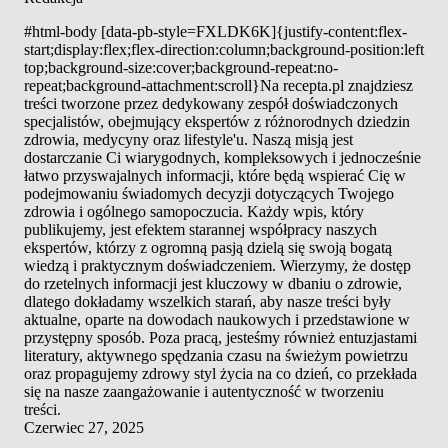
#html-body [data-pb-style=FXLDK6K]{justify-content:flex-
start;display:flex;flex-direction:column;background-position:left
top;background-size:cover;background-repeat:no-
repeat;background-attachment:scroll}Na recepta.pl znajdziesz
treści tworzone przez dedykowany zespół doświadczonych
specjalistów, obejmujący ekspertów z różnorodnych dziedzin
zdrowia, medycyny oraz lifestyle'u. Naszą misją jest
dostarczanie Ci wiarygodnych, kompleksowych i jednocześnie
łatwo przyswajalnych informacji, które będą wspierać Cię w
podejmowaniu świadomych decyzji dotyczących Twojego
zdrowia i ogólnego samopoczucia. Każdy wpis, który
publikujemy, jest efektem starannej współpracy naszych
ekspertów, którzy z ogromną pasją dzielą się swoją bogatą
wiedzą i praktycznym doświadczeniem. Wierzymy, że dostęp
do rzetelnych informacji jest kluczowy w dbaniu o zdrowie,
dlatego dokładamy wszelkich starań, aby nasze treści były
aktualne, oparte na dowodach naukowych i przedstawione w
przystępny sposób. Poza pracą, jesteśmy również entuzjastami
literatury, aktywnego spędzania czasu na świeżym powietrzu
oraz propagujemy zdrowy styl życia na co dzień, co przekłada
się na nasze zaangażowanie i autentyczność w tworzeniu
treści.
Czerwiec 27, 2025