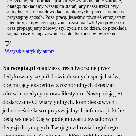
do rzetelnych informacji jest kluczowy w dbaniu o zdrowie,
dlatego dokładamy wszelkich starań, aby nasze treści były
aktualne, oparte na dowodach naukowych i przedstawione w
przystępny sposób. Poza pracą, jesteśmy również entuzjastami
literatury, aktywnego spędzania czasu na świeżym powietrzu
oraz propagujemy zdrowy styl życia na co dzień, co przekłada
się na nasze zaangażowanie i autentyczność w tworzeniu...
Wszystkie artykuły autora
Na
recepta.pl
znajdziesz treści tworzone przez
dedykowany zespół doświadczonych specjalistów,
obejmujący ekspertów z różnorodnych dziedzin
zdrowia, medycyny oraz lifestyle'u. Naszą misją jest
dostarczanie Ci wiarygodnych, kompleksowych i
jednocześnie łatwo przyswajalnych informacji, które
będą wspierać Cię w podejmowaniu świadomych
decyzji dotyczących Twojego zdrowia i ogólnego
samopoczucia. Każdy wpis, który publikujemy, jest