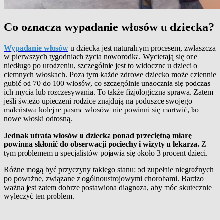
Co oznacza wypadanie włosów u dziecka?
Wypadanie włosów
u dziecka jest naturalnym procesem, zwłaszcza
w pierwszych tygodniach życia noworodka.
Wycierają się one
niedługo po urodzeniu, szczególnie jest to widoczne u dzieci o
ciemnych włoskach
.
Poza tym każde zdrowe dziecko może dziennie
gubić od 70 do 100 włosów, co szczególnie unaocznia się podczas
ich mycia lub rozczesywania. To także fizjologiczna sprawa.
Zatem
jeśli świeżo upieczeni rodzice znajdują na poduszce swojego
maleństwa kolejne pasma włosów, nie powinni się martwić, bo
nowe włoski odrosną.
Jednak utrata włosów u dziecka ponad przeciętną miarę
powinna skłonić do obserwacji pociechy i wizyty u lekarza.
Z
tym problemem u specjalistów pojawia się około 3 procent dzieci.
Różne mogą być przyczyny takiego stanu: od zupełnie niegroźnych
po poważne, związane z ogólnoustrojowymi chorobami. Bardzo
ważna jest zatem dobrze postawiona diagnoza, aby móc skutecznie
wyleczyć ten problem.