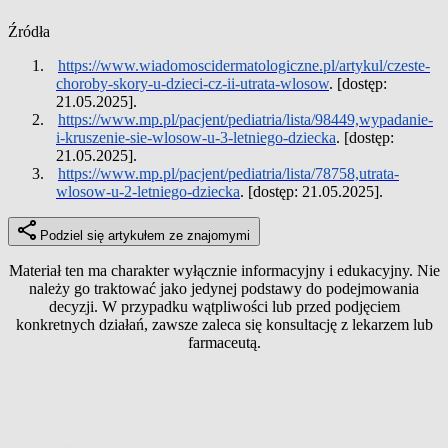
Źródła
1.
https://www.wiadomoscidermatologiczne.pl/artykul/czeste-
choroby-skory-u-dzieci-cz-ii-utrata-wlosow
. [dostęp:
21.05.2025].
2.
https://www.mp.pl/pacjent/pediatria/lista/98449,wypadanie-
i-kruszenie-sie-wlosow-u-3-letniego-dziecka
. [dostęp:
21.05.2025].
3.
https://www.mp.pl/pacjent/pediatria/lista/78758,utrata-
wlosow-u-2-letniego-dziecka
. [dostęp: 21.05.2025].
Podziel się artykułem ze znajomymi
Materiał ten ma charakter wyłącznie informacyjny i edukacyjny. Nie
należy go traktować jako jedynej podstawy do podejmowania
decyzji. W przypadku wątpliwości lub przed podjęciem
konkretnych działań, zawsze zaleca się konsultację z lekarzem lub
farmaceutą.