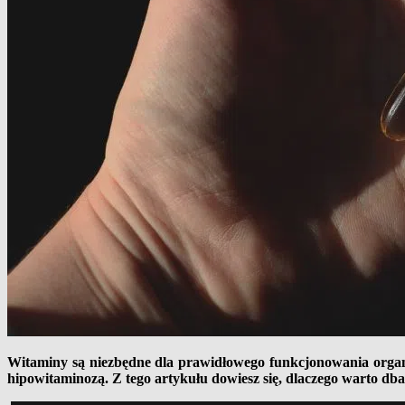
Witaminy są niezbędne dla prawidłowego funkcjonowania orga
hipowitaminozą. Z tego artykułu dowiesz się, dlaczego warto d