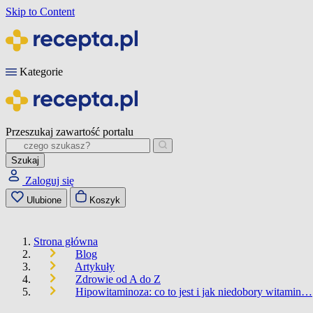
Skip to Content
Kategorie
Przeszukaj zawartość portalu
Szukaj
Zaloguj się
Ulubione
Koszyk
Strona główna
Blog
Artykuły
Zdrowie od A do Z
Hipowitaminoza: co to jest i jak niedobory witamin…