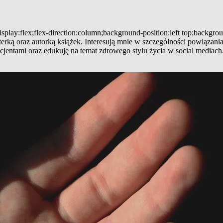
splay:flex;flex-direction:column;background-position:left top;backgro
riterką oraz autorką książek. Interesują mnie w szczególności powią
jentami oraz edukuję na temat zdrowego stylu życia w social mediach