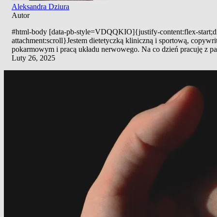
Aleksandra Dziura
Autor
#html-body [data-pb-style=VDQQKIO]{justify-content:flex-start;di
attachment:scroll}Jestem dietetyczką kliniczną i sportową, copyw
pokarmowym i pracą układu nerwowego. Na co dzień pracuję z pac
Luty 26, 2025