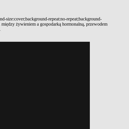
und-size:cover;background-repeat:no-repeat;background-
zania między żywieniem a gospodarką hormonalną, przewodem
.