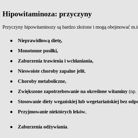
Hipowitaminoza: przyczyny
Przyczyny hipowitaminozy są bardzo złożone i mogą obejmować m.i
●
Nieprawidłową dietę,
●
Monotonne posiłki,
●
Zaburzenia trawienia i wchłaniania,
●
Nieswoiste choroby zapalne jelit
,
●
Choroby metaboliczne,
●
Zwiększone zapotrzebowanie na określone witaminy
(np. 
●
Stosowanie diety wegańskiej lub wegetariańskiej bez odp
●
Przyjmowanie niektórych leków
,
●
Zaburzenia odżywiania
.