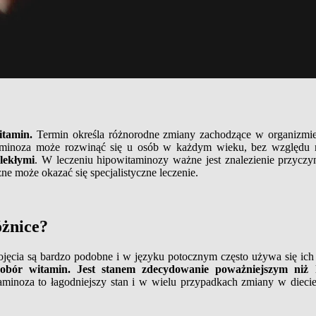
itamin.
Termin określa różnorodne zmiany zachodzące w organizmie 
taminoza może rozwinąć się u osób w każdym wieku, bez względu 
lekłymi
. W leczeniu hipowitaminozy ważne jest znalezienie przycz
ne może okazać się specjalistyczne leczenie.
óżnice?
ojęcia są bardzo podobne i w języku potocznym często używa się ich
obór witamin. Jest stanem zdecydowanie poważniejszym niż h
aminoza to łagodniejszy stan i w wielu przypadkach zmiany w diecie,