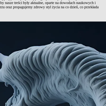
aby nasze treści były aktualne, oparte na dowodach naukowych i
rzu oraz propagujemy zdrowy styl życia na co dzień, co przekłada