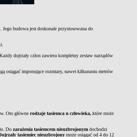
 Jego budowa jest doskonale przystosowana do
i.
 Każdy dojrzały człon zawiera kompletny zestaw narządów
ogą osiągać imponujące rozmiary, nawet kilkunastu metrów
ków. Oto główne
rodzaje tasiemca u człowieka,
które może
dło. Do
zarażenia tasiemcem nieuzbrojonym
dochodzi
Dojrzały tasiemiec nieuzbrojony
może osiągać od 4 do 12