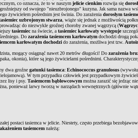
tecznym, co oznacza, że to w naszym
jelicie cienkim
rozwija się
dorosł
roźniejszy od swojego "nieuzbrojonego" kuzyna. Jak sama nazwa ws
Jego żywicielem pośrednim jest świnia. Do zarażenia
dorosłym tasie
tasiemiec uzbrojonym stwarza
, wiąże się jednak z możliwością połkni
 prowadząc do niezwykle groźnej choroby zwanej wągrzycą (
Wągrzyc
iejszy
tasiemiec
na świecie, a
tasiemiec karłowaty występuje
szczegó
ośredniego. Do
zarażenia tasiemcem karłowatym
dochodzi drogą poka
siemcem karłowatym dochodzi
do zarażenia, możliwa jest tzw.
Autoi
zista, mogący osiągnąć nawet 20 metrów długości! Do
zarażenia br
aka, okonia), które są jego żywicielami pośrednimi. Charakterystycz
my dwa groźne
gatunki tasiemca
:
Echinococcus granulosus
(wywołuj
wielojamową). W tym przypadku człowiek jest przypadkowym żywicie
ez lisy i psy.
Tasiemcem bąblowcowym
można zarazić się jedząc ni
na, ponieważ larwy tworzą w narządach wewnętrznych (głównie wątrob
ej postaci tasiemca w jelicie. Niestety, często przebiega bezobjawow
akażeniem tasiemcem
należą: