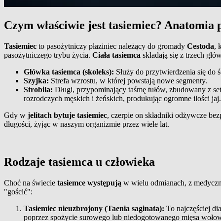
Czym właściwie jest tasiemiec? Anatomia 
Tasiemiec
to pasożytniczy płaziniec należący do gromady
Cestoda
, 
pasożytniczego trybu życia.
Ciała tasiemca
składają się z trzech głó
Główka tasiemca (skoleks):
Służy do przytwierdzenia się do 
Szyjka:
Strefa wzrostu, w której powstają nowe segmenty.
Strobila:
Długi, przypominający taśmę tułów, zbudowany z se
rozrodczych męskich i żeńskich, produkując ogromne ilości jaj.
Gdy w
jelitach bytuje tasiemiec
, czerpie on składniki odżywcze be
długości, żyjąc w naszym organizmie przez wiele lat.
Rodzaje tasiemca u człowieka
Choć na świecie
tasiemce występują
w wielu odmianach, z medyczne
"gościć":
Tasiemiec nieuzbrojony (Taenia saginata):
To najczęściej d
poprzez spożycie surowego lub niedogotowanego mięsa wołow