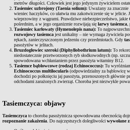
metrów długości. Człowiek jest jego jedynym żywicielem osta
Tasiemiec uzbrojony (Taenia solium):
Uważany za znacznie g
wieniec haczyków, co ułatwia mu zakotwiczenie się w jelicie. 
wieprzowiny z wągrami. Prawdziwe niebezpieczeństwo, jakie
pośrednim, a w jego organizmie rozwijają się
larwy tasiemca
,
Tasiemiec karłowaty (Hymenolepis nana):
To najpowszechn
rozwojowy tasiemca
jest unikalny – nie wymaga żywiciela p
rękach, zanieczyszczonym jedzeniu czy przedmiotach. Gdy
ta
pasożytów w jelitach.
Bruzdogłowiec szeroki (Diphyllobothrium latum):
To rekord
niedostatecznie przetworzonych ryb słodkowodnych (np. szczup
spowodowana wchłanianiem przez pasożyta witaminy B12.
Tasiemce bąblowcowe (rodzaj Echinococcus):
Tu wyróżnia
Echinococcus multilocularis
(odpowiedzialny za bąblowicę 
dochodzi po połknięciu jaj pasożyta, przenoszonych głównie prz
odchodami zarażonych zwierząt. Choroba jest niezwykle poważ
Tasiemczyca: objawy
Tasiemczyca
to choroba pasożytnicza spowodowana obecnością dojrzał
rozpoznanie zakażenia
. Do najczęstszych dolegliwości
wywołane z