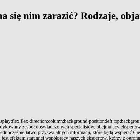
na się nim zarazić? Rodzaje, obja
splay:flex;flex-direction:column;background-position:left top;backgro
 dedykowany zespół doświadczonych specjalistów, obejmujący ekspertów
 jednocześnie łatwo przyswajalnych informacji, które będą wspierać
jest efektem starannej współpracy naszych ekspertów, którzy z ogromn