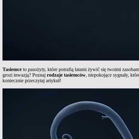
Tasiemce
to pasożyty, które potrafią latami żywić się twoimi zasob
grozi inwazją? Poznaj
rodzaje tasiemców
, niepokojące sygnały, któ
koniecznie przeczytaj artykuł!