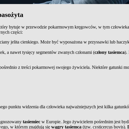
pasożyta
który bytuje w przewodzie pokarmowym kręgowców, w tym człowieka.
wnych części:
ściany jelita cienkiego. Może być wyposażona w przyssawki lub haczyk
tek, a nawet tysięcy segmentów zwanych członami (
człony tasiemca
).
zpośrednio z treści pokarmowej swojego żywiciela. Niektóre gatunki m
go punktu widzenia dla człowieka najważniejszych jest kilka gatun
iagnozowany
tasiemiec
w Europie. Jego żywicielem pośrednim jest by
ego, w którym znajdują się
wągry tasiemca
(tzw. cysticercus bovis).