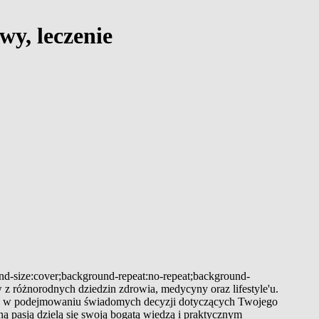
wy, leczenie
und-size:cover;background-repeat:no-repeat;background-
 z różnorodnych dziedzin zdrowia, medycyny oraz lifestyle'u.
 Cię w podejmowaniu świadomych decyzji dotyczących Twojego
ą pasją dzielą się swoją bogatą wiedzą i praktycznym