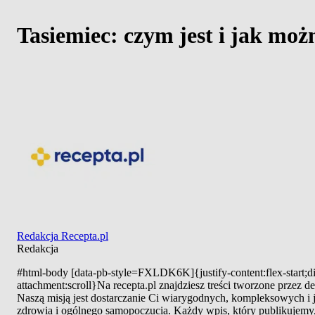
Tasiemiec: czym jest i jak moż
Redakcja Recepta.pl
Redakcja
#html-body [data-pb-style=FXLDK6K]{justify-content:flex-start;di
attachment:scroll}Na recepta.pl znajdziesz treści tworzone przez
Naszą misją jest dostarczanie Ci wiarygodnych, kompleksowych i
zdrowia i ogólnego samopoczucia. Każdy wpis, który publikujemy, 