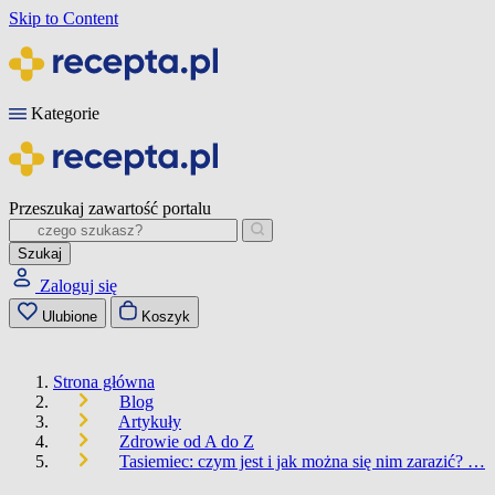
Skip to Content
Kategorie
Przeszukaj zawartość portalu
Szukaj
Zaloguj się
Ulubione
Koszyk
Strona główna
Blog
Artykuły
Zdrowie od A do Z
Tasiemiec: czym jest i jak można się nim zarazić? …