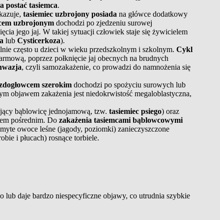
a postać tasiemca
.
kazuje,
tasiemiec uzbrojony posiada
na główce dodatkowy
mcem uzbrojonym
dochodzi po zjedzeniu surowej
ęcia jego jaj. W takiej sytuacji człowiek staje się żywicielem
a
lub
Cysticerkoza
).
lnie często u dzieci w wieku przedszkolnym i szkolnym.
Cykl
rmową, poprzez połknięcie jaj obecnych na brudnych
nwazja
, czyli samozakażenie, co prowadzi do namnożenia się
uzdogłowcem szerokim
dochodzi po spożyciu surowych lub
nym objawem zakażenia jest niedokrwistość megaloblastyczna,
ący bąblowicę jednojamową, tzw.
tasiemiec psiego
) oraz
lem pośrednim. Do
zakażenia tasiemcami bąblowcowymi
emyte owoce leśne (jagody, poziomki) zanieczyszczone
ie i płucach) rosnące torbiele.
o lub daje bardzo niespecyficzne objawy, co utrudnia szybkie