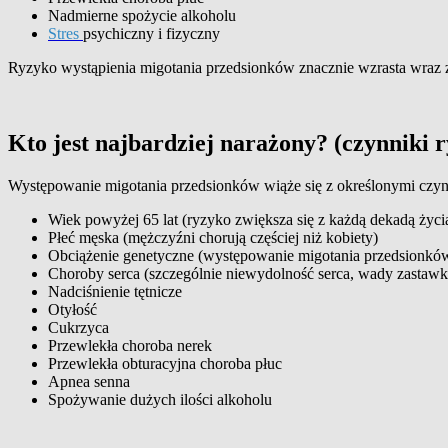
Nadmierne spożycie alkoholu
Stres
psychiczny i fizyczny
Ryzyko wystąpienia migotania przedsionków znacznie wzrasta wraz z
Kto jest najbardziej narażony? (czynniki 
Występowanie migotania przedsionków wiąże się z określonymi czyn
Wiek powyżej 65 lat (ryzyko zwiększa się z każdą dekadą życi
Płeć męska (mężczyźni chorują częściej niż kobiety)
Obciążenie genetyczne (występowanie migotania przedsionków
Choroby serca (szczególnie niewydolność serca, wady zastaw
Nadciśnienie tętnicze
Otyłość
Cukrzyca
Przewlekła choroba nerek
Przewlekła obturacyjna choroba płuc
Apnea senna
Spożywanie dużych ilości alkoholu