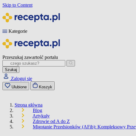
Skip to Content
Kategorie
Przeszukaj zawartość portalu
Szukaj
Zaloguj się
Ulubione
Koszyk
Strona główna
Blog
Artykuły
Zdrowie od A do Z
Migotanie Przedsionków (AFib): Kompleksowy Pr