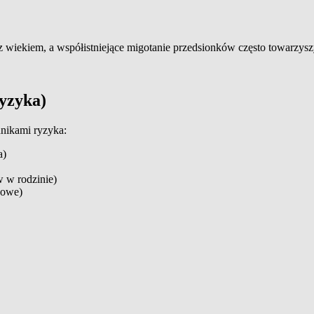
 wiekiem, a współistniejące migotanie przedsionków często towarzys
ryzyka)
nikami ryzyka:
a)
 w rodzinie)
kowe)