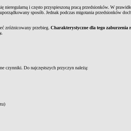
się nieregularną i często przyspieszoną pracą przedsionków. W prawi
ca w uporządkowany sposób. Jednak podczas migotania przedsionków d
ieć zróżnicowany przebieg.
Charakterystyczne dla tego zaburzenia 
y.
 czynniki. Do najczęstszych przyczyn należą:
zu)