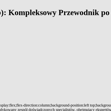
b): Kompleksowy Przewodnik po 
splay:flex;flex-direction:column;background-position:left top;backgro
 dedykowany zespół doświadczonych specjalistów, obejmujący ekspertów