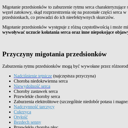
Migotanie przedsionków to zaburzenie rytmu serca charakteryzujące 
węzeł zatokowy, skąd rozprzestrzenia się na pozostałe części ser
przedsionkach, co prowadzi do ich nieefektywnych skurczów.
Migotanie przedsionków występuje z różną częstotliwością i może m
wywoływać uczucie kołatania serca oraz inne niepokojące objaw
Przyczyny migotania przedsionków
Zaburzenia rytmu przedsionków mogą być wywołane przez różnorodne
Nadciśnienie tętnicze
(najczęstsza przyczyna)
Choroba niedokrwienna serca
Niewydolność serca
Choroby zastawek serca
Przewlekłe choroby serca
Zaburzenia elektrolitowe (szczególnie niedobór potasu i magne
Nadczynność tarczycy
Cukrzyca
Otyłość
Bezdech senny
Przewlekła choroba płuc