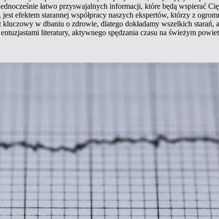
 jednocześnie łatwo przyswajalnych informacji, które będą wspierać
jest efektem starannej współpracy naszych ekspertów, którzy z ogromn
t kluczowy w dbaniu o zdrowie, dlatego dokładamy wszelkich starań, 
entuzjastami literatury, aktywnego spędzania czasu na świeżym powiet