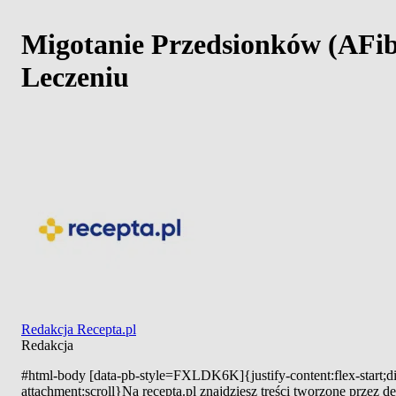
Migotanie Przedsionków (AFi
Leczeniu
Redakcja Recepta.pl
Redakcja
#html-body [data-pb-style=FXLDK6K]{justify-content:flex-start;di
attachment:scroll}Na recepta.pl znajdziesz treści tworzone przez