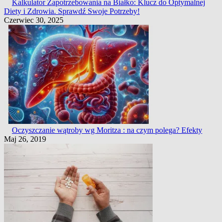
Kalkulator Zapotrzebowania na Białko: Klucz do Optymalnej
Diety i Zdrowia. Sprawdź Swoje Potrzeby!
Czerwiec 30, 2025
Oczyszczanie wątroby wg Moritza : na czym polega? Efekty
Maj 26, 2019