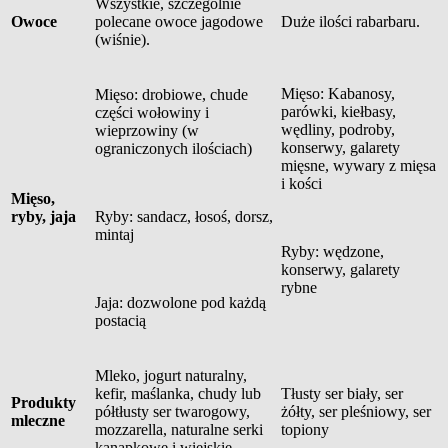
Wszystkie, szczególnie
Owoce
polecane owoce jagodowe
Duże ilości rabarbaru.
(wiśnie).
Mięso: Kabanosy,
Mięso: drobiowe, chude
parówki, kiełbasy,
części wołowiny i
wędliny, podroby,
wieprzowiny (w
konserwy, galarety
ograniczonych ilościach)
mięsne, wywary z mięsa
i kości
Mięso,
ryby, jaja
Ryby: sandacz, łosoś, dorsz,
mintaj
Ryby: wędzone,
konserwy, galarety
rybne
Jaja: dozwolone pod każdą
postacią
Mleko, jogurt naturalny,
kefir, maślanka, chudy lub
Tłusty ser biały, ser
Produkty
półtłusty ser twarogowy,
żółty, ser pleśniowy, ser
mleczne
mozzarella, naturalne serki
topiony
kanapkowe i wiejskie