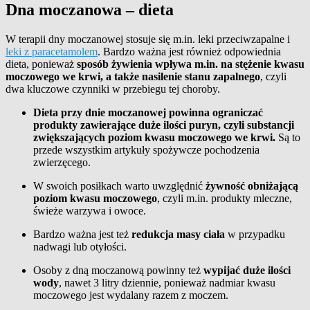
Dna moczanowa – dieta
W terapii dny moczanowej stosuje się m.in. leki przeciwzapalne i
leki z paracetamolem
. Bardzo ważna jest również odpowiednia
dieta, ponieważ
sposób żywienia
wpływa m.in. na stężenie kwasu
moczowego we krwi, a także nasilenie stanu zapalnego
, czyli
dwa kluczowe czynniki w przebiegu tej choroby.
Dieta przy dnie moczanowej powinna ograniczać
produkty zawierające duże ilości puryn, czyli substancji
zwiększających poziom kwasu moczowego we krwi.
Są to
przede wszystkim
artykuły spożywcze
pochodzenia
zwierzęcego.
W swoich posiłkach warto uwzględnić
żywność obniżającą
poziom kwasu moczowego
, czyli m.in. produkty mleczne,
świeże warzywa i owoce.
Bardzo ważna jest też
redukcja masy ciała
w przypadku
nadwagi lub otyłości.
Osoby z dną moczanową powinny też
wypijać duże ilości
wody
, nawet 3 litry dziennie, ponieważ nadmiar kwasu
moczowego jest wydalany razem z moczem.