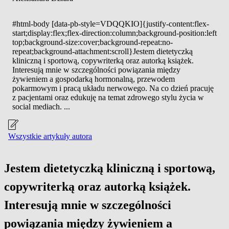
#html-body [data-pb-style=VDQQKIO]{justify-content:flex-
start;display:flex;flex-direction:column;background-position:left
top;background-size:cover;background-repeat:no-
repeat;background-attachment:scroll}Jestem dietetyczką
kliniczną i sportową, copywriterką oraz autorką książek.
Interesują mnie w szczególności powiązania między
żywieniem a gospodarką hormonalną, przewodem
pokarmowym i pracą układu nerwowego. Na co dzień pracuję
z pacjentami oraz edukuję na temat zdrowego stylu życia w
social mediach. ...
Wszystkie artykuły autora
Jestem dietetyczką kliniczną i sportową,
copywriterką oraz autorką książek.
Interesują mnie w szczególności
powiązania między żywieniem a