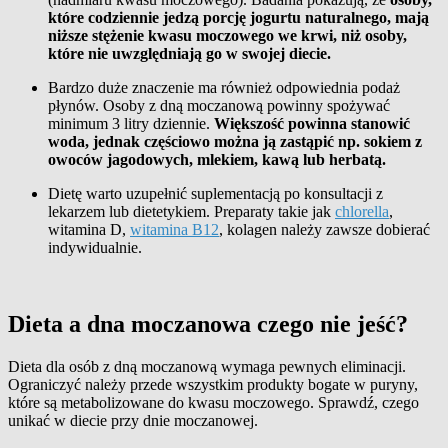
które codziennie jedzą porcję jogurtu naturalnego, mają
niższe stężenie kwasu moczowego we krwi, niż osoby,
które nie uwzględniają go w swojej diecie.
Bardzo duże znaczenie ma również odpowiednia podaż
płynów. Osoby z dną moczanową powinny spożywać
minimum 3 litry dziennie.
Większość powinna stanowić
woda, jednak częściowo można ją zastąpić np. sokiem z
owoców jagodowych, mlekiem, kawą lub herbatą.
Dietę
warto
uzupełnić suplementacją po konsultacji z
lekarzem lub dietetykiem. Preparaty takie jak
chlorella
,
witamina D,
witamina B12
, kolagen należy zawsze dobierać
indywidualnie.
Dieta a dna moczanowa czego nie jeść?
Dieta dla osób z dną moczanową wymaga pewnych eliminacji.
Ograniczyć należy przede wszystkim produkty bogate w puryny,
które są metabolizowane do kwasu moczowego. Sprawdź, czego
unikać w diecie przy dnie moczanowej.