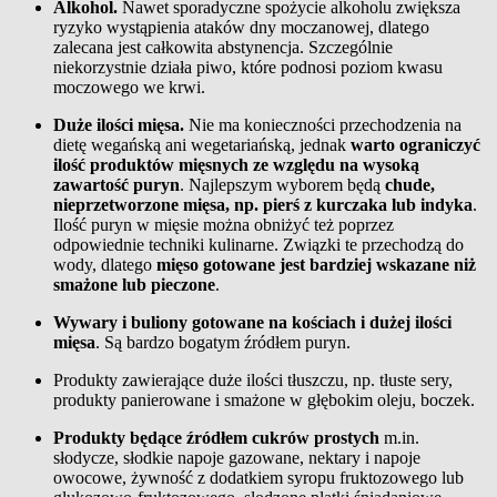
Alkohol.
Nawet sporadyczne spożycie alkoholu zwiększa
ryzyko wystąpienia ataków dny moczanowej, dlatego
zalecana jest całkowita abstynencja. Szczególnie
niekorzystnie działa piwo, które podnosi poziom kwasu
moczowego we krwi.
Duże ilości mięsa.
Nie ma konieczności przechodzenia na
dietę wegańską ani
wegetariańską
, jednak
warto ograniczyć
ilość produktów mięsnych ze względu na wysoką
zawartość puryn
. Najlepszym wyborem będą
chude,
nieprzetworzone mięsa, np. pierś z kurczaka lub indyka
.
Ilość puryn w mięsie można obniżyć też poprzez
odpowiednie techniki kulinarne. Związki te przechodzą do
wody, dlatego
mięso gotowane jest bardziej wskazane niż
smażone lub pieczone
.
Wywary i buliony gotowane na kościach i dużej ilości
mięsa
. Są bardzo bogatym źródłem puryn.
Produkty zawierające duże ilości tłuszczu, np. tłuste sery,
produkty panierowane i smażone w głębokim oleju, boczek.
Produkty będące źródłem cukrów prostych
m.in.
słodycze, słodkie napoje gazowane, nektary i napoje
owocowe, żywność z dodatkiem syropu fruktozowego lub