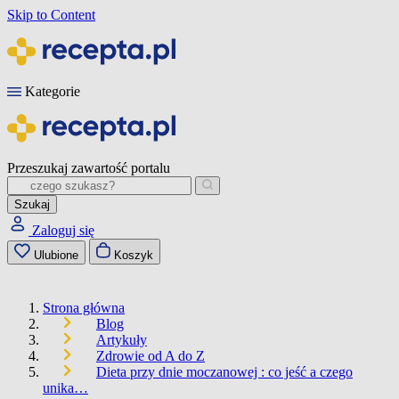
Skip to Content
Kategorie
Przeszukaj zawartość portalu
Szukaj
Zaloguj się
Ulubione
Koszyk
Strona główna
Blog
Artykuły
Zdrowie od A do Z
Dieta przy dnie moczanowej : co jeść a czego
unika…