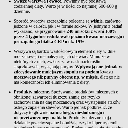
Świeże warzywa i owoce.
Powinny być podstawą
codziennej diety. Warto je w ilości co najmniej 500-600 g
dziennie.
Spośród owoców szczególnie polecane są
wiśnie
, zarówno
jedzone w całości, jak i w formie soków. W jednym z badań
wykazano, że przyjmowanie
240 ml soku z wiśni 100%
przez 4 tygodnie redukowało poziom kwasu moczowego i
prozapalnego białka CRP o ok. 19%
.
Warzywa są bardzo wartościowym element diety w dnie
moczanowej i nie należy się ich obawiać. Mimo że w
niektórych z nich, zwłaszcza w nasionach roślin
strączkowych, występują puryny
.
W
pływają
one
jednak w
zdecydowanie mniejszym stopniu
na poziom kwasu
moczowego
niż puryny obecne np. w mięsie
, dlatego nie
ma konieczności ich eliminowania z diety.
Produkty mleczne.
Spożywanie produktów mlecznych o
obniżonej zawartości tłuszczu zmniejsza ryzyko
zachorowania na dnę moczanową oraz wystąpienie ataków
ostrego zapalenia stawów. Warto jednak podkreślić, że
dotyczy to głównie
naturalnego, niesłodzonego i
nieprzetworzonego nabiału
. Produkty mleczne mają
działanie przeciwzapalne i obniżają ryzyko hiperurykemii
(nadmiaru kwasu moczowego). Badania pokazują, że
osoby,