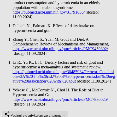
product consumption and hyperuricemia in an elderly
population with metabolic syndrome,
https://pubmed.ncbi.nlm.nih.gov/31791636/
[dostęp:
11.09.2024]
Dalbeth N., Palmaro K. Effects of dairy intake on
hyperuricemia and gout,
Zhang Y., Chen S., Yuan M. Gout and Diet: A
Comprehensive Review of Mechanisms and Management,
https://www.ncbi.nlm.nih.gov/pmc/articles/PMC9459802/
[dostęp: 11.09.2024]
Li R., Yu K., Li C. Dietary factors and risk of gout and
hyperuricemia: a meta-analysis and systematic review,
https://pubmed.ncbi.nlm.nih.gov/30485934/#:~:text=Conclusi
on%3A%20The%20risk%20of%20hyperuricemia,but%20neg
ative%20association%20with%20gout
[dostęp: 11.09.2024]
Yokose C., McCormic N., Choi H. The Role of Diet in
Hyperuricemia and Gout,
https://www.ncbi.nlm.nih.gov/pmc/articles/PMC7886025/
[dostęp: 11.09.2024]
Podziel się artykułem ze znajomymi