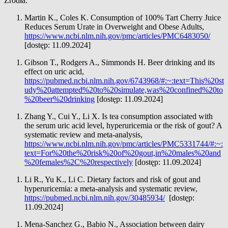
Źródła:
Martin K., Coles K. Consumption of 100% Tart Cherry Juice
Reduces Serum Urate in Overweight and Obese Adults,
https://www.ncbi.nlm.nih.gov/pmc/articles/PMC6483050/
[dostęp: 11.09.2024]
Gibson T., Rodgers A., Simmonds H. Beer drinking and its
effect on uric acid,
https://pubmed.ncbi.nlm.nih.gov/6743968/#:~:text=This%20st
udy%20attempted%20to%20simulate,was%20confined%20to
%20beer%20drinking
[dostęp: 11.09.2024]
Zhang Y., Cui Y., Li X. Is tea consumption associated with
the serum uric acid level, hyperuricemia or the risk of gout? A
systematic review and meta-analysis,
https://www.ncbi.nlm.nih.gov/pmc/articles/PMC5331744/#:~:
text=For%20the%20risk%20of%20gout,in%20males%20and
%20females%2C%20respectively
[dostęp: 11.09.2024]
Li R., Yu K., Li C. Dietary factors and risk of gout and
hyperuricemia: a meta-analysis and systematic review,
https://pubmed.ncbi.nlm.nih.gov/30485934/
[dostęp:
11.09.2024]
Mena-Sanchez G., Babio N., Association between dairy