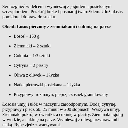
Ser rozgnieć widelcem i wymieszaj z jogurtem i posiekanym
szczypiorkiem. Przekrój bułkę i posmaruj twarożkiem. Ułóż plastry
pomidora i dopraw do smaku.
Obiad: Łosoś pieczony z ziemniakami i cukinią na parze
Łosoś – 150 g
Ziemniaki – 2 sztuki
Cukinia – 1/3 sztuki
Cytryna – 2 plastry
Oliwa z oliwek – 1 łyżka
Natka pietruszki posiekana – 1 łyżka
Przyprawy: rozmaryn, pieprz, czosnek granulowany
Łososia umyj i ułóż w naczyniu żaroodpornym. Dodaj cytrynę,
przyprawy i piecz ok. 25 minut w 200 stopniach. Warzywa umyj.
Ziemniaki pokrój w ćwiartki, a cukinię w plastry. Ziemniaki ugotuj
w wodzie, a cukinię na parze. Wymieszaj z oliwą, przyprawami i
natką. Rybę zjedz z warzywami.