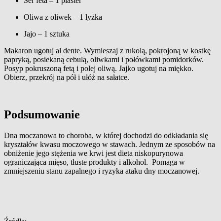
Ser feta – 1 plaster
Oliwa z oliwek – 1 łyżka
Jajo – 1 sztuka
Makaron ugotuj al dente. Wymieszaj z rukolą, pokrojoną w kostkę
papryką, posiekaną cebulą, oliwkami i połówkami pomidorków.
Posyp pokruszoną fetą i polej oliwą. Jajko ugotuj na miękko.
Obierz, przekrój na pół i ułóż na sałatce.
Podsumowanie
Dna moczanowa to choroba, w której dochodzi do odkładania się
kryształów kwasu moczowego w stawach. Jednym ze sposobów na
obniżenie jego stężenia we krwi jest dieta niskopurynowa
ograniczająca mięso, tłuste produkty i alkohol. Pomaga w
zmniejszeniu stanu zapalnego i ryzyka ataku dny moczanowej.