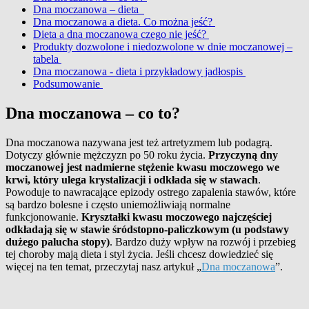
Dna moczanowa – dieta
Dna moczanowa a dieta. Co można jeść?
Dieta a dna moczanowa czego nie jeść?
Produkty dozwolone i niedozwolone w dnie moczanowej –
tabela
Dna moczanowa - dieta i przykładowy jadłospis
Podsumowanie
Dna moczanowa – co to?
Dna moczanowa nazywana jest też artretyzmem lub podagrą.
Dotyczy głównie mężczyzn po 50 roku życia.
Przyczyną dny
moczanowej jest nadmierne stężenie kwasu moczowego we
krwi, który ulega krystalizacji i odkłada się w stawach
.
Powoduje to nawracające epizody ostrego zapalenia stawów, które
są bardzo bolesne i często uniemożliwiają normalne
funkcjonowanie.
Kryształki kwasu moczowego najczęściej
odkładają się w stawie śródstopno-paliczkowym (u podstawy
dużego palucha stopy)
. Bardzo duży wpływ na rozwój i przebieg
tej choroby mają dieta i styl życia. Jeśli chcesz dowiedzieć się
więcej na ten temat, przeczytaj nasz artykuł „
Dna moczanowa
”.