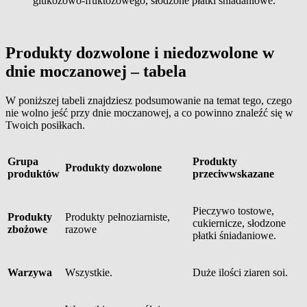
glukozowo-fruktozowego, słodzone płatki śniadaniowe.
Produkty dozwolone i niedozwolone w
dnie moczanowej – tabela
W poniższej tabeli znajdziesz podsumowanie na temat tego, czego
nie wolno jeść przy dnie moczanowej, a co powinno znaleźć się w
Twoich posiłkach.
Grupa
Produkty
Produkty dozwolone
produktów
przeciwwskazane
Pieczywo tostowe,
Produkty
Produkty pełnoziarniste,
cukiernicze, słodzone
zbożowe
razowe
płatki śniadaniowe.
Warzywa
Wszystkie.
Duże ilości ziaren soi.