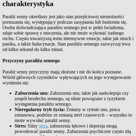
charakterystyka
Paraliż senny określany jest jako stan przejściowej niemożności
poruszania się, występujący podczas zasypiania lub budzenia się.
Osoba doświadczająca paraliżu sennego jest w pełni świadoma,
zdaje sobie sprawę z otoczenia, ale nie może wykonać żadnego
ruchu. Często towarzyszą temu intensywne emocje, takie jak strach i
panika, a także halucynacje. Stan paraliżu sennego zazwyczaj trwa
od kilku sekund do kilku minut.
Przyczyny paraliżu sennego
Paraliż senny przyczyny mają złożone i nie do końca poznane.
Wśród głównych czynników wpływających na jego występowanie
wymienia się:
Zaburzenia snu:
Zaburzenia snu, takie jak narkolepsja czy
zespół bezdechu sennego, są silnie powiązane z ryzykiem
wystąpienia paraliżu sennego.
Nieregularny tryb życia:
Zmiany w rytmie snu, praca
zmianowa, podróże ze zmianą stref czasowych – wszystko to
może wywołać paraliż senny.
Stres:
Silny
stres
, zaburzenia lękowe i depresja mogą
powodować paraliż senny. Zaburzenia psychiczne często idą