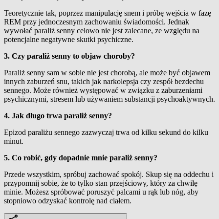
Teoretycznie tak, poprzez manipulację snem i próbę wejścia w fazę
REM przy jednoczesnym zachowaniu świadomości. Jednak
wywołać paraliż senny celowo nie jest zalecane, ze względu na
potencjalne negatywne skutki psychiczne.
3. Czy paraliż senny to objaw choroby?
Paraliż senny sam w sobie nie jest chorobą, ale może być objawem
innych zaburzeń snu, takich jak narkolepsja czy zespół bezdechu
sennego. Może również występować w związku z zaburzeniami
psychicznymi, stresem lub używaniem substancji psychoaktywnych.
4. Jak długo trwa paraliż senny?
Epizod paraliżu sennego zazwyczaj trwa od kilku sekund do kilku
minut.
5. Co robić, gdy dopadnie mnie paraliż senny?
Przede wszystkim, spróbuj zachować spokój. Skup się na oddechu i
przypomnij sobie, że to tylko stan przejściowy, który za chwilę
minie. Możesz spróbować poruszyć palcami u rąk lub nóg, aby
stopniowo odzyskać kontrolę nad ciałem.