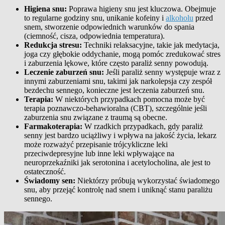
Higiena snu:
Poprawa higieny snu jest kluczowa. Obejmuje
to regularne godziny snu, unikanie kofeiny i
alkoholu
przed
snem, stworzenie odpowiednich warunków do spania
(ciemność, cisza, odpowiednia temperatura).
Redukcja stresu:
Techniki relaksacyjne, takie jak medytacja,
joga czy głębokie oddychanie, mogą pomóc zredukować stres
i zaburzenia lękowe, które często paraliż senny powodują.
Leczenie zaburzeń snu:
Jeśli paraliż senny występuje wraz z
innymi zaburzeniami snu, takimi jak narkolepsja czy zespół
bezdechu sennego, konieczne jest leczenia zaburzeń snu.
Terapia:
W niektórych przypadkach pomocna może być
terapia poznawczo-behawioralna (CBT), szczególnie jeśli
zaburzenia snu związane z traumą są obecne.
Farmakoterapia:
W rzadkich przypadkach, gdy paraliż
senny jest bardzo uciążliwy i wpływa na jakość życia, lekarz
może rozważyć przepisanie trójcykliczne leki
przeciwdepresyjne lub inne leki wpływające na
neuroprzekaźniki jak serotonina i acetylocholina, ale jest to
ostateczność.
Świadomy sen:
Niektórzy próbują wykorzystać świadomego
snu, aby przejąć kontrolę nad snem i uniknąć stanu paraliżu
sennego.