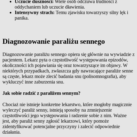
Uczucie duszności:
Wiele osób odczuwa trudności z
oddychaniem lub uczucie dławienia.
Intensywny strach:
Temu zjawisku towarzyszy silny lęk i
panika.
Diagnozowanie paraliżu sennego
Diagnozowanie paraliżu sennego opiera się głównie na wywiadzie z
pacjentem. Lekarz pyta o częstotliwość występowania epizodów,
okoliczności ich pojawiania się oraz towarzyszące im objawy. W
niektórych przypadkach, zwłaszcza gdy nawracające paraliże senne
są częste, lekarz może zlecić badania snu (polisomnografia), aby
wykluczyć inne zaburzenia snu.
Jak sobie radzić z paraliżem sennym?
Chociaż nie istnieje konkretne lekarstwo, które mogłoby magicznie
wyleczyć paraliż senny, istnieją sposoby na zmniejszenie
częstotliwości jego występowania i radzenie sobie z nim. Ważne
jest, aby paraliż senny zgłosić lekarzowi, który pomoże
zidentyfikować potencjalne przyczyny i zalecić odpowiednie
działania.