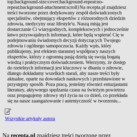
top;background-size:cover;background-repeat:no-
repeat;background-attachment:scroll}Na recepta.pl znajdziesz
treści tworzone przez dedykowany zespół doświadczonych
specjalistów, obejmujący ekspertów z różnorodnych dziedzin
zdrowia, medycyny oraz lifestyle'u. Naszą misją jest
dostarczanie Ci wiarygodnych, kompleksowych i jednocześnie
łatwo przyswajalnych informacji, które będą wspierać Cię w
podejmowaniu świadomych decyzji dotyczących Twojego
zdrowia i ogólnego samopoczucia. Każdy wpis, który
publikujemy, jest efektem starannej współpracy naszych
ekspertów, którzy z ogromną pasją dzielą się swoją bogatą
wiedzą i praktycznym doświadczeniem. Wierzymy, że dostęp
do rzetelnych informacji jest kluczowy w dbaniu o zdrowie,
dlatego dokładamy wszelkich starań, aby nasze treści były
aktualne, oparte na dowodach naukowych i przedstawione w
przystępny sposób. Poza pracą, jesteśmy również entuzjastami
literatury, aktywnego spędzania czasu na świeżym powietrzu
oraz propagujemy zdrowy styl życia na co dzień, co przekłada
się na nasze zaangażowanie i autentyczność w tworzeniu...
Wszystkie artykuły autora
Na
recepta.pl
znajdziesz treści tworzone przez