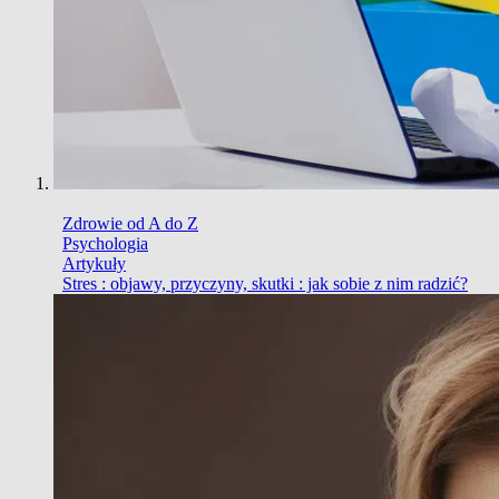
Zdrowie od A do Z
Psychologia
Artykuły
Stres : objawy, przyczyny, skutki : jak sobie z nim radzić?