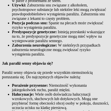
w parze z problemami ze snem.
Używki:
Zaburzenia snu związane z alkoholem,
psychotropowe substancje lub niektóre leki mogą zwiększać
prawdopodobieństwo wystąpienia paraliżu. Zaburzenia snu
związane z lekami to częsty problem.
Pozycja podczas snu:
Spanie na plecach może zwiększać
ryzyko wystąpienia paraliżu.
Predyspozycje genetyczne:
Istnieją przesłanki wskazujące
na to, że predyspozycje genetyczne mogą mieć wpływ na
występowanie paraliżu sennego.
Zaburzenia neurologiczne:
W niektórych przypadkach
zaburzenia neurologiczne mogą zwiększać ryzyko
wystąpienia paraliżu.
Jak paraliż senny objawia się?
Paraliż senny objawia się przede wszystkim niemożnością
poruszania się. Do najczęstszych objawów należą:
Porażenie przysenne:
Niemożność wykonania
jakiegokolwiek ruchu, paraliż mięśni.
Halucynacje:
Wiele osób doświadcza halucynacji
wzrokowych, słuchowych lub dotykowych. Mogą one
przybierać formę obecności obcej osoby w pokoju, duszności,
uczucia ucisku na klatkę piersiową.