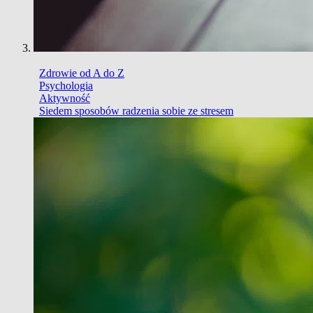
Zdrowie od A do Z
Psychologia
Aktywność
Siedem sposobów radzenia sobie ze stresem