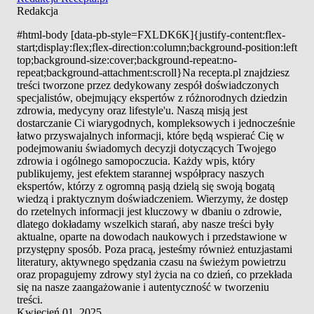
Redakcja
#html-body [data-pb-style=FXLDK6K]{justify-content:flex-
start;display:flex;flex-direction:column;background-position:left
top;background-size:cover;background-repeat:no-
repeat;background-attachment:scroll}Na recepta.pl znajdziesz
treści tworzone przez dedykowany zespół doświadczonych
specjalistów, obejmujący ekspertów z różnorodnych dziedzin
zdrowia, medycyny oraz lifestyle'u. Naszą misją jest
dostarczanie Ci wiarygodnych, kompleksowych i jednocześnie
łatwo przyswajalnych informacji, które będą wspierać Cię w
podejmowaniu świadomych decyzji dotyczących Twojego
zdrowia i ogólnego samopoczucia. Każdy wpis, który
publikujemy, jest efektem starannej współpracy naszych
ekspertów, którzy z ogromną pasją dzielą się swoją bogatą
wiedzą i praktycznym doświadczeniem. Wierzymy, że dostęp
do rzetelnych informacji jest kluczowy w dbaniu o zdrowie,
dlatego dokładamy wszelkich starań, aby nasze treści były
aktualne, oparte na dowodach naukowych i przedstawione w
przystępny sposób. Poza pracą, jesteśmy również entuzjastami
literatury, aktywnego spędzania czasu na świeżym powietrzu
oraz propagujemy zdrowy styl życia na co dzień, co przekłada
się na nasze zaangażowanie i autentyczność w tworzeniu
treści.
Kwiecień 01, 2025