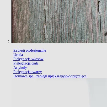
Zabiegi profesjonalne
Uroda
Pielęgnacja włosów
Pielęgnacja ciała
Artykuły
Pielęgnacja twarzy
Domowe spa : zabiegi upiększająco-odprężające