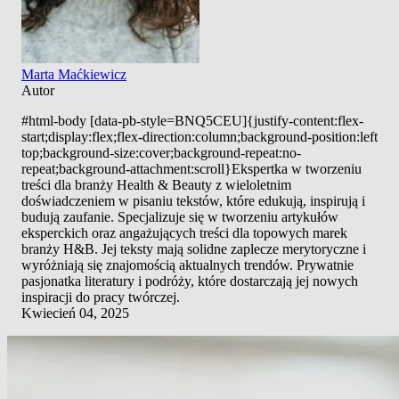
Marta Maćkiewicz
Autor
#html-body [data-pb-style=BNQ5CEU]{justify-content:flex-
start;display:flex;flex-direction:column;background-position:left
top;background-size:cover;background-repeat:no-
repeat;background-attachment:scroll}Ekspertka w tworzeniu
treści dla branży Health & Beauty z wieloletnim
doświadczeniem w pisaniu tekstów, które edukują, inspirują i
budują zaufanie. Specjalizuje się w tworzeniu artykułów
eksperckich oraz angażujących treści dla topowych marek
branży H&B. Jej teksty mają solidne zaplecze merytoryczne i
wyróżniają się znajomością aktualnych trendów. Prywatnie
pasjonatka literatury i podróży, które dostarczają jej nowych
inspiracji do pracy twórczej.
Kwiecień 04, 2025