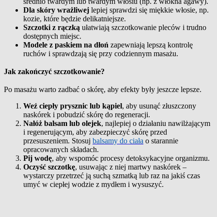
średnio twardym lub twardym włosiu (np. z włókna agawy).
Dla skóry wrażliwej
lepiej sprawdzi się miękkie włosie, np.
kozie, które będzie delikatniejsze.
Szczotki z rączką
ułatwiają szczotkowanie pleców i trudno
dostępnych miejsc.
Modele z paskiem na dłoń
zapewniają lepszą kontrolę
ruchów i sprawdzają się przy codziennym masażu.
Jak zakończyć szczotkowanie?
Po masażu warto zadbać o skórę, aby efekty były jeszcze lepsze.
Weź ciepły prysznic lub kąpiel
, aby usunąć złuszczony
naskórek i pobudzić skórę do regeneracji.
Nałóż balsam lub olejek
, najlepiej o działaniu nawilżającym
i regenerującym, aby zabezpieczyć skórę przed
przesuszeniem. Stosuj
balsamy do ciała
o starannie
opracowanych składach.
Pij wodę
, aby wspomóc procesy detoksykacyjne organizmu.
Oczyść szczotkę
, usuwając z niej martwy naskórek –
wystarczy przetrzeć ją suchą szmatką lub raz na jakiś czas
umyć w ciepłej wodzie z mydłem i wysuszyć.