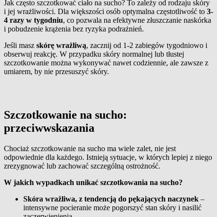
Jak często szczotkować ciało na sucho? To zależy od rodzaju skóry
i jej wrażliwości. Dla większości osób optymalna częstotliwość to
3-
4 razy w tygodniu
, co pozwala na efektywne złuszczanie naskórka
i pobudzenie krążenia bez ryzyka podrażnień.
Jeśli masz
skórę wrażliwą
, zacznij od 1-2 zabiegów tygodniowo i
obserwuj reakcję. W przypadku skóry normalnej lub tłustej
szczotkowanie można wykonywać nawet codziennie, ale zawsze z
umiarem, by nie przesuszyć skóry.
Szczotkowanie na sucho:
przeciwwskazania
Chociaż szczotkowanie na sucho ma wiele zalet, nie jest
odpowiednie dla każdego. Istnieją sytuacje, w których lepiej z niego
zrezygnować lub zachować szczególną ostrożność.
W jakich wypadkach unikać szczotkowania na sucho?
Skóra wrażliwa, z tendencją do pękających naczynek
–
intensywne pocieranie może pogorszyć stan skóry i nasilić
zaczerwienienia.