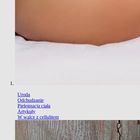
Uroda
Odchudzanie
Pielęgnacja ciała
Artykuły
W walce z cellulitem