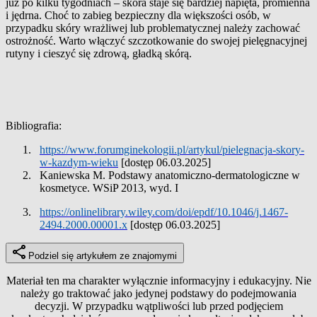
już po kilku tygodniach – skóra staje się bardziej napięta, promienna
i jędrna. Choć to zabieg bezpieczny dla większości osób, w
przypadku skóry wrażliwej lub problematycznej należy zachować
ostrożność. Warto włączyć szczotkowanie do swojej pielęgnacyjnej
rutyny i cieszyć się zdrową, gładką skórą.
Bibliografia:
1.
https://www.forumginekologii.pl/artykul/pielegnacja-skory-
w-kazdym-wieku
[dostęp 06.03.2025]
2.
Kaniewska M. Podstawy anatomiczno-dermatologiczne w
kosmetyce. WSiP 2013, wyd. I
3.
https://onlinelibrary.wiley.com/doi/epdf/10.1046/j.1467-
2494.2000.00001.x
[dostęp 06.03.2025]
Podziel się artykułem ze znajomymi
Materiał ten ma charakter wyłącznie informacyjny i edukacyjny. Nie
należy go traktować jako jedynej podstawy do podejmowania
decyzji. W przypadku wątpliwości lub przed podjęciem