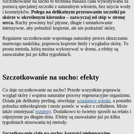
Szczotkowanie na sucho to technika masażu ciała wykonywana za
pomocą specjalnej szczotki z naturalnym włosiem, bez użycia wody
i kosmetyków.
Polega na delikatnym przesuwaniu szczotki po
skórze w określonym kierunku – zazwyczaj od stóp w stronę
serca.
Ruchy powinny być płynne, długie i umiarkowanie
intensywne, aby pobudzić krążenie, ale nie podrażnić skóry.
Regularne szczotkowanie wspomaga naturalny proces złuszczania
martwego naskórka, poprawia krążenie limfy i wygładza skórę. To
prosta metoda, którą można wykonywać w domu, a efekty są
zauważalne już po kilku tygodniach.
Szczotkowanie na sucho: efekty
Co daje szczotkowanie na sucho? Przede wszystkim poprawia
wygląd skóry i wspiera naturalne procesy regeneracyjne organizmu.
Działa jak delikatny peeling, niwelując
wrastające włoski
, a ponadto
pobudza mikrokrążenie i może pomóc w walce z cellulitem. Może
także zmniejszać
rozstępy
. Dodatkowo to świetny sposób na relaks i
odprężenie po długim dniu. Efekty są zauważalne już po kilku
tygodniach stosowania tej metody.
Szczotkowanie ciała na sucho: korzyści pielęgnacyjne