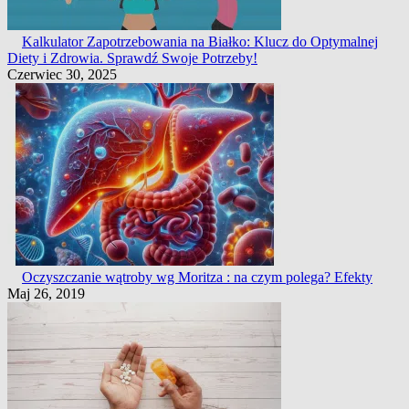
Kalkulator Zapotrzebowania na Białko: Klucz do Optymalnej
Diety i Zdrowia. Sprawdź Swoje Potrzeby!
Czerwiec 30, 2025
Oczyszczanie wątroby wg Moritza : na czym polega? Efekty
Maj 26, 2019