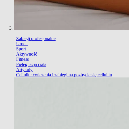
Zabiegi profesjonalne
Uroda
Sport
Aktywność
Fitness
Pielęgnacja ciała
Artykuły
Cellulit : ćwiczenia i zabiegi na pozbycie się cellulitu