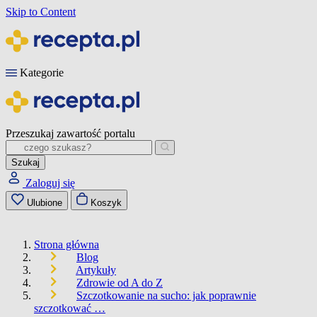
Skip to Content
Kategorie
Przeszukaj zawartość portalu
Szukaj
Zaloguj się
Ulubione
Koszyk
Strona główna
Blog
Artykuły
Zdrowie od A do Z
Szczotkowanie na sucho: jak poprawnie
szczotkować …