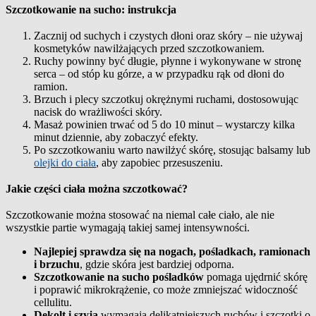
Szczotkowanie na sucho: instrukcja
Zacznij od suchych i czystych dłoni oraz skóry – nie używaj
kosmetyków nawilżających przed szczotkowaniem.
Ruchy powinny być długie, płynne i wykonywane w stronę
serca – od stóp ku górze, a w przypadku rąk od dłoni do
ramion.
Brzuch i plecy szczotkuj okrężnymi ruchami, dostosowując
nacisk do wrażliwości skóry.
Masaż powinien trwać od 5 do 10 minut – wystarczy kilka
minut dziennie, aby zobaczyć efekty.
Po szczotkowaniu warto nawilżyć skórę, stosując balsamy lub
olejki do ciała
, aby zapobiec przesuszeniu.
Jakie części ciała można szczotkować?
Szczotkowanie można stosować na niemal całe ciało, ale nie
wszystkie partie wymagają takiej samej intensywności.
Najlepiej sprawdza się na nogach, pośladkach, ramionach
i brzuchu
, gdzie skóra jest bardziej odporna.
Szczotkowanie na sucho pośladków
pomaga ujędrnić skórę
i poprawić mikrokrążenie, co może zmniejszać widoczność
cellulitu.
Dekolt i szyja
wymagają delikatniejszych ruchów i szczotki o