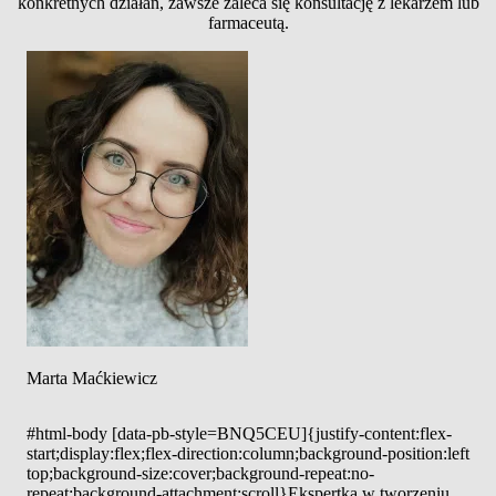
konkretnych działań, zawsze zaleca się konsultację z lekarzem lub
farmaceutą.
Marta Maćkiewicz
#html-body [data-pb-style=BNQ5CEU]{justify-content:flex-
start;display:flex;flex-direction:column;background-position:left
top;background-size:cover;background-repeat:no-
repeat;background-attachment:scroll}Ekspertka w tworzeniu