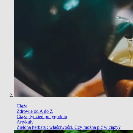
Ciąża
Zdrowie od A do Z
Ciąża, tydzień po tygodniu
Artykuły
Zielona herbata : właściwości. Czy można pić w ciąży?