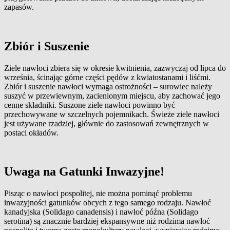
zapasów.
Zbiór i Suszenie
Ziele nawłoci zbiera się w okresie kwitnienia, zazwyczaj od lipca do
września, ścinając górne części pędów z kwiatostanami i liśćmi.
Zbiór i suszenie nawłoci wymaga ostrożności – surowiec należy
suszyć w przewiewnym, zacienionym miejscu, aby zachować jego
cenne składniki. Suszone ziele nawłoci powinno być
przechowywane w szczelnych pojemnikach. Świeże ziele nawłoci
jest używane rzadziej, głównie do zastosowań zewnętrznych w
postaci okładów.
Uwaga na Gatunki Inwazyjne!
Pisząc o nawłoci pospolitej, nie można pominąć problemu
inwazyjności gatunków obcych z tego samego rodzaju. Nawłoć
kanadyjska (Solidago canadensis) i nawłoć późna (Solidago
serotina) są znacznie bardziej ekspansywne niż rodzima nawłoć