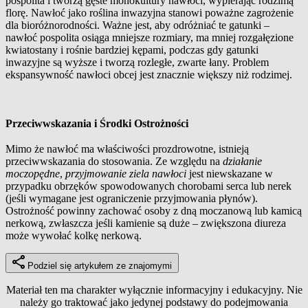
pospolita i tworzą gęste monokultury nawłoci, wypierając rodzimą
florę. Nawłoć jako roślina inwazyjna stanowi poważne zagrożenie
dla bioróżnorodności. Ważne jest, aby odróżniać te gatunki –
nawłoć pospolita osiąga mniejsze rozmiary, ma mniej rozgałęzione
kwiatostany i rośnie bardziej kępami, podczas gdy gatunki
inwazyjne są wyższe i tworzą rozległe, zwarte łany. Problem
ekspansywność nawłoci obcej jest znacznie większy niż rodzimej.
Przeciwwskazania i Środki Ostrożności
Mimo że nawłoć ma właściwości prozdrowotne, istnieją
przeciwwskazania do stosowania. Ze względu na
działanie
moczopędne
,
przyjmowanie ziela nawłoci
jest niewskazane w
przypadku obrzęków spowodowanych chorobami serca lub nerek
(jeśli wymagane jest ograniczenie przyjmowania płynów).
Ostrożność powinny zachować osoby z dną moczanową lub kamicą
nerkową, zwłaszcza jeśli kamienie są duże – zwiększona diureza
może wywołać kolkę nerkową.
Podziel się artykułem ze znajomymi
Materiał ten ma charakter wyłącznie informacyjny i edukacyjny. Nie
należy go traktować jako jedynej podstawy do podejmowania