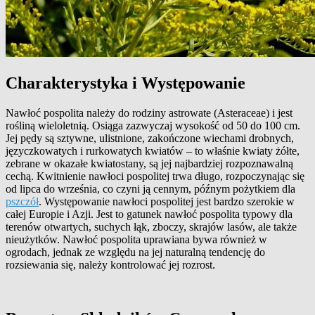
Charakterystyka i Występowanie
Nawłoć pospolita należy do rodziny astrowate (Asteraceae) i jest
rośliną wieloletnią. Osiąga zazwyczaj wysokość od 50 do 100 cm.
Jej pędy są sztywne, ulistnione, zakończone wiechami drobnych,
języczkowatych i rurkowatych kwiatów – to właśnie kwiaty żółte,
zebrane w okazałe kwiatostany, są jej najbardziej rozpoznawalną
cechą. Kwitnienie nawłoci pospolitej trwa długo, rozpoczynając się
od lipca do września, co czyni ją cennym, późnym pożytkiem dla
pszczół
. Występowanie nawłoci pospolitej jest bardzo szerokie w
całej Europie i Azji. Jest to gatunek nawłoć pospolita typowy dla
terenów otwartych, suchych łąk, zboczy, skrajów lasów, ale także
nieużytków. Nawłoć pospolita uprawiana bywa również w
ogrodach, jednak ze względu na jej naturalną tendencję do
rozsiewania się, należy kontrolować jej rozrost.