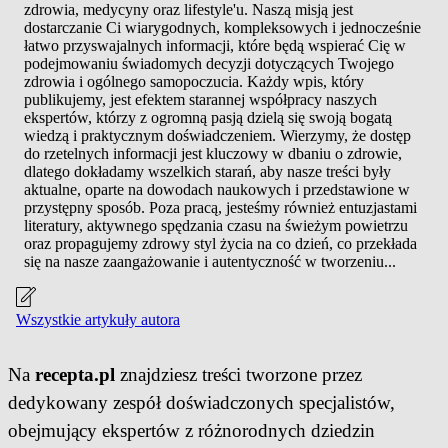
zdrowia, medycyny oraz lifestyle'u. Naszą misją jest
dostarczanie Ci wiarygodnych, kompleksowych i jednocześnie
łatwo przyswajalnych informacji, które będą wspierać Cię w
podejmowaniu świadomych decyzji dotyczących Twojego
zdrowia i ogólnego samopoczucia. Każdy wpis, który
publikujemy, jest efektem starannej współpracy naszych
ekspertów, którzy z ogromną pasją dzielą się swoją bogatą
wiedzą i praktycznym doświadczeniem. Wierzymy, że dostęp
do rzetelnych informacji jest kluczowy w dbaniu o zdrowie,
dlatego dokładamy wszelkich starań, aby nasze treści były
aktualne, oparte na dowodach naukowych i przedstawione w
przystępny sposób. Poza pracą, jesteśmy również entuzjastami
literatury, aktywnego spędzania czasu na świeżym powietrzu
oraz propagujemy zdrowy styl życia na co dzień, co przekłada
się na nasze zaangażowanie i autentyczność w tworzeniu...
Wszystkie artykuły autora
Na
recepta.pl
znajdziesz treści tworzone przez
dedykowany zespół doświadczonych specjalistów,
obejmujący ekspertów z różnorodnych dziedzin