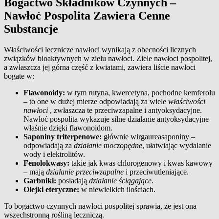
Bogactwo Składników Czynnych –
Nawłoć Pospolita Zawiera Cenne
Substancje
Właściwości lecznicze nawłoci wynikają z obecności licznych
związków bioaktywnych w zielu nawłoci. Ziele nawłoci pospolitej,
a zwłaszcza jej górna część z kwiatami, zawiera liście nawłoci
bogate w:
Flawonoidy:
w tym rutyna, kwercetyna, pochodne kemferolu
– to one w dużej mierze odpowiadają za wiele
właściwości
nawłoci
, zwłaszcza te przeciwzapalne i antyoksydacyjne.
Nawłoć pospolita wykazuje silne działanie antyoksydacyjne
właśnie dzięki flawonoidom.
Saponiny triterpenowe:
głównie wirgaureasaponiny –
odpowiadają za
działanie moczopędne
, ułatwiając wydalanie
wody i elektrolitów.
Fenolokwasy:
takie jak kwas chlorogenowy i kwas kawowy
– mają
działanie przeciwzapalne
i przeciwutleniające.
Garbniki:
posiadają
działanie ściągające
.
Olejki eteryczne:
w niewielkich ilościach.
To bogactwo czynnych nawłoci pospolitej sprawia, że jest ona
wszechstronną rośliną leczniczą.