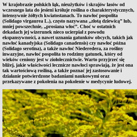
W krajobrazie polskich łąk, nieużytków i skrajów lasów od
wczesnego lata do jesieni króluje roślina o charakterystycznych,
intensywnie żółtych kwiatostanach. To nawłoć pospolita
(Solidago virgaurea L.), często nazywana „złotą dziewicą” lub,
mniej powszechnie, „prosiana włoć”. Choć w ostatnich
dekadach jej wizerunek nieco ucierpiał z powodu
ekspansywności, a nawet uznania gatunków obcych, takich jak
nawłoć kanadyjska (Solidago canadensis) czy nawłoć późna
(Solidago serotina), a także nawłoć Niederedera, za rośliny
inwazyjne, nawłoć pospolita to rodzimy gatunek, który od
wieków ceniony jest w ziołolecznictwie. Warto przyjrzeć się
bliżej, jakie właściwości lecznicze nawłoci sprawiają, że jest ona
tak wartościową rośliną, a także poznać jej zastosowanie i
działanie potwierdzone badaniami naukowymi oraz
przekazywane z pokolenia na pokolenie w medycynie ludowej.