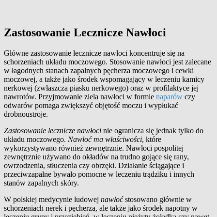
Zastosowanie Lecznicze Nawłoci
Główne zastosowanie lecznicze nawłoci koncentruje się na
schorzeniach układu moczowego. Stosowanie nawłoci jest zalecane
w łagodnych stanach zapalnych pęcherza moczowego i cewki
moczowej, a także jako środek wspomagający w leczeniu kamicy
nerkowej (zwłaszcza piasku nerkowego) oraz w profilaktyce jej
nawrotów. Przyjmowanie ziela nawłoci w formie
naparów
czy
odwarów pomaga zwiększyć objętość moczu i wypłukać
drobnoustroje.
Zastosowanie lecznicze nawłoci
nie ogranicza się jednak tylko do
układu moczowego.
Nawłoć ma właściwości
, które
wykorzystywano również zewnętrznie. Nawłoci pospolitej
zewnętrznie używano do okładów na trudno gojące się rany,
owrzodzenia, stłuczenia czy obrzęki. Działanie ściągające i
przeciwzapalne bywało pomocne w leczeniu trądziku i innych
stanów zapalnych skóry.
W polskiej medycynie ludowej
nawłoć
stosowano głównie w
schorzeniach nerek i pęcherza, ale także jako środek napotny w
leczeniu grypy i przeziębień, w leczeniu nieżytu żołądka czy nawet