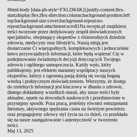
#html-body [data-pb-style=FXLDK6K]{justify-content:flex-
start;display:flex;flex-direction:column;background-position:left
top;background-size:cover;background-repeat:no-
repeat;background-attachment:scroll}Na recepta.pl znajdziesz
treści tworzone przez dedykowany zespół doświadczonych
specjalistów, obejmujący ekspertów z różnorodnych dziedzin
zdrowia, medycyny oraz lifestyle'u. Naszą misją jest
dostarczanie Ci wiarygodnych, kompleksowych i jednocześnie
łatwo przyswajalnych informacji, które będą wspierać Cię w
podejmowaniu świadomych decyzji dotyczących Twojego
zdrowia i ogólnego samopoczucia. Każdy wpis, który
publikujemy, jest efektem starannej współpracy naszych
ekspertów, którzy z ogromną pasją dzielą się swoją bogatą
wiedzą i praktycznym doświadczeniem. Wierzymy, że dostęp
do rzetelnych informacji jest kluczowy w dbaniu o zdrowie,
dlatego dokładamy wszelkich starań, aby nasze treści były
aktualne, oparte na dowodach naukowych i przedstawione w
przystępny sposób. Poza pracą, jesteśmy również entuzjastami
literatury, aktywnego spędzania czasu na świeżym powietrzu
oraz propagujemy zdrowy styl życia na co dzień, co przekłada
się na nasze zaangażowanie i autentyczność w tworzeniu
treści.
Maj 13, 2025