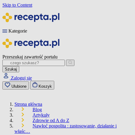
Skip to Content
Kategorie
Przeszukaj zawartość portalu
Szukaj
Zaloguj się
Ulubione
Koszyk
Strona główna
Blog
Artykuły
Zdrowie od A do Z
Nawłoć pospolita : zastosowanie, działanie i
właśc…