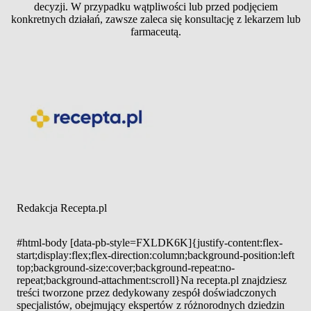
decyzji. W przypadku wątpliwości lub przed podjęciem
konkretnych działań, zawsze zaleca się konsultację z lekarzem lub
farmaceutą.
Redakcja Recepta.pl
#html-body [data-pb-style=FXLDK6K]{justify-content:flex-
start;display:flex;flex-direction:column;background-position:left
top;background-size:cover;background-repeat:no-
repeat;background-attachment:scroll}Na recepta.pl znajdziesz
treści tworzone przez dedykowany zespół doświadczonych
specjalistów, obejmujący ekspertów z różnorodnych dziedzin