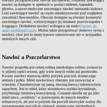
również przygotowywać odvvar lub nalewki. Preparaty zawierające
nawłoć są dostępne w aptekach w postaci tabletek, kapsułek,
płynów, a nawet medyczne zawierające nawłoć mieszanki ziołowe.
Leki zawierające nawłoć są często standaryzowane pod względem
zawartości flawonoidów. Obecnie dostępne są również kosmetyki
zawierające nawłoć, wykorzystujące jej działanie przeciwzapalne i
ściągające. Dodatkiem nawłoci wzbogaca się maści i
kremy do
skóry problematycznej
. Można także przygotować domowy syrop z
nawłoci, choć jest to mniej typowe zastosowanie niż w przypadku
niektórych innych ziół.
Nawłoć a Pszczelarstwo
Nawłoć pospolita jest cenną rośliną miododajna roślina, zwłaszcza
w późnej części sezonu, gdy wiele innych roślin już przekwitło.
Kwiaty nawłoci stanowią obfity pożytek pszczeli, dostarczając
nektaru i pyłku. Miód nawłociowy zbierany jest zazwyczaj w
wrześniu. Charakteryzuje się jasną, złocistą barwą i intensywnym
zapachem. Jest to miód, który stosunkowo szybko krystalizuje,
przybierając kremową konsystencję. Czasami określa się go jako
miód nieco „wodnisty” w porównaniu do innych miodów
nektarowych, ale jest to pożytek dla pszczół niezwykle ważny dla
przygotowanie pszczół do zimowli, dostarczając niezbędnych