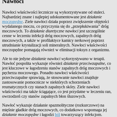
Nawłoci
Nawłoci właściwości lecznicze są wykorzystywane od stuleci.
Najbardziej znane i najlepiej udokumentowane jest
działanie
moczopędne
. Ziele nawłoci działa poprzez zwiększenie objętości
wydalanego moczu, co przyczynia się do „przepłukiwania” dróg
moczowych. To
działanie diuretyczne nawłoci
jest szczególnie
cenne w leczeniu infekcji dróg moczowych, zapalnych dróg
moczowych, a także w profilaktyce kamicy nerkowej poprzez
utrudnianie krystalizacji soli mineralnych. Nawłoci właściwości
moczopędne pomagają również w eliminacji toksyn z organizmu.
Ale to nie jedyne
działanie nawłoci wykorzystywano
w terapii.
Nawłoć pospolita wykazuje również
działanie przeciwzapalne
, co
jest kluczowe w łagodzeniu stanów zapalnych dróg moczowych i
pęcherza moczowego. Ponadto nawłoci właściwości
przeciwzapalne sprawiają, że stosowanie nawłoci znajduje
zastosowanie pomocnicze w niektórych schorzeniach
reumatycznych czy stanach zapalnych skóry. Ziele nawłoci
właściwości ma także ściągające, co jest przydatne w leczeniu ran,
owrzodzeń czy stanów zapalnych błon śluzowych.
Nawłoć wykazuje działanie spazmolityczne (rozkurczowe) na
mięśnie gładkie dróg moczowych, co dodatkowo wspomaga jej
działanie moczopędne
i łagodzi
ból
towarzyszący infekcjom.