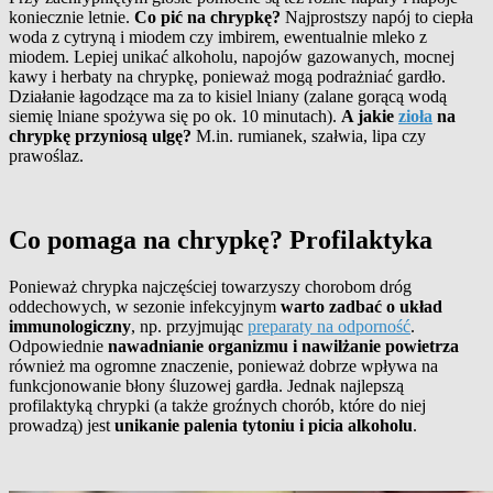
koniecznie letnie.
Co pić na chrypkę?
Najprostszy napój to ciepła
woda z cytryną i miodem czy imbirem, ewentualnie mleko z
miodem. Lepiej unikać alkoholu, napojów gazowanych, mocnej
kawy i herbaty na chrypkę, ponieważ mogą podrażniać gardło.
Działanie łagodzące ma za to kisiel lniany (zalane gorącą wodą
siemię lniane spożywa się po ok. 10 minutach).
A jakie
zioła
na
chrypkę przyniosą ulgę?
M.in. rumianek, szałwia, lipa czy
prawoślaz.
Co pomaga na chrypkę? Profilaktyka
Ponieważ chrypka najczęściej towarzyszy chorobom dróg
oddechowych, w sezonie infekcyjnym
warto zadbać o układ
immunologiczny
, np. przyjmując
preparaty na odporność
.
Odpowiednie
nawadnianie organizmu i nawilżanie powietrza
również ma ogromne znaczenie, ponieważ dobrze wpływa na
funkcjonowanie błony śluzowej gardła. Jednak najlepszą
profilaktyką chrypki (a także groźnych chorób, które do niej
prowadzą) jest
unikanie palenia tytoniu i picia alkoholu
.