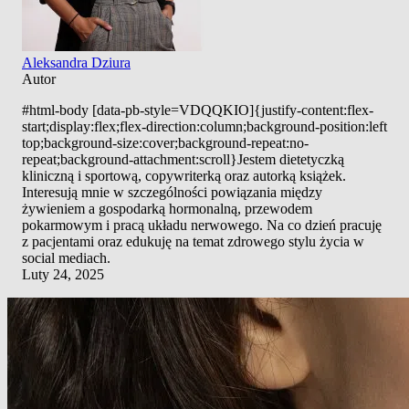
Aleksandra Dziura
Autor
#html-body [data-pb-style=VDQQKIO]{justify-content:flex-
start;display:flex;flex-direction:column;background-position:left
top;background-size:cover;background-repeat:no-
repeat;background-attachment:scroll}Jestem dietetyczką
kliniczną i sportową, copywriterką oraz autorką książek.
Interesują mnie w szczególności powiązania między
żywieniem a gospodarką hormonalną, przewodem
pokarmowym i pracą układu nerwowego. Na co dzień pracuję
z pacjentami oraz edukuję na temat zdrowego stylu życia w
social mediach.
Luty 24, 2025