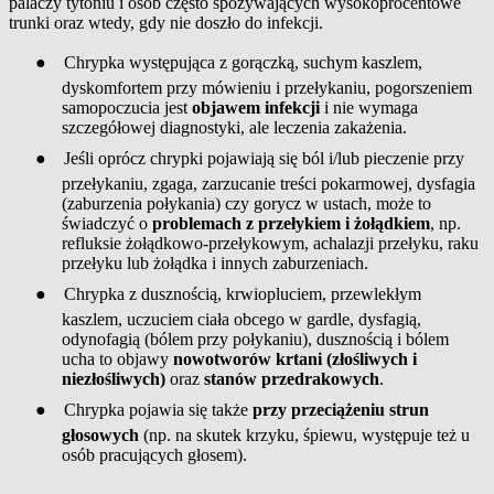
palaczy tytoniu i osób często spożywających wysokoprocentowe
trunki oraz wtedy, gdy nie doszło do infekcji.
●
Chrypka występująca z gorączką, suchym kaszlem,
dyskomfortem przy mówieniu i przełykaniu, pogorszeniem
samopoczucia jest
objawem infekcji
i nie wymaga
szczegółowej diagnostyki, ale leczenia zakażenia.
●
Jeśli oprócz chrypki pojawiają się ból i/lub pieczenie przy
przełykaniu, zgaga, zarzucanie treści pokarmowej, dysfagia
(zaburzenia połykania) czy gorycz w ustach, może to
świadczyć o
problemach z przełykiem i żołądkiem
, np.
refluksie żołądkowo-przełykowym, achalazji przełyku, raku
przełyku lub żołądka i innych zaburzeniach.
●
Chrypka z dusznością, krwiopluciem, przewlekłym
kaszlem, uczuciem ciała obcego w gardle, dysfagią,
odynofagią (bólem przy połykaniu), dusznością i bólem
ucha to objawy
nowotworów krtani (złośliwych i
niezłośliwych)
oraz
stanów przedrakowych
.
●
Chrypka pojawia się także
przy przeciążeniu strun
głosowych
(np. na skutek krzyku, śpiewu, występuje też u
osób pracujących głosem).