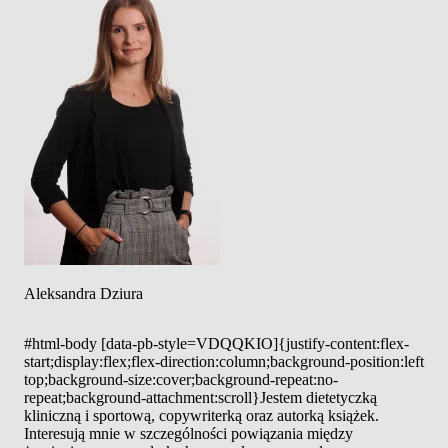
Aleksandra Dziura
#html-body [data-pb-style=VDQQKIO]{justify-content:flex-
start;display:flex;flex-direction:column;background-position:left
top;background-size:cover;background-repeat:no-
repeat;background-attachment:scroll}Jestem dietetyczką
kliniczną i sportową, copywriterką oraz autorką książek.
Interesują mnie w szczególności powiązania między