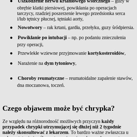
●
Uszkodzenie nerwu krtaniowego wstecznego
– guzy w
obrębie klatki piersiowej, powikłania po operacjach
tarczycy, rzadziej poszerzenie lewego przedsionka serca
i/lub tętnicy płucnej, tętniaki aorty,
●
Nowotwory
– rak krtani, gardła, przełyku, guzy śródpiersia.
●
Powikłanie po intubacji
– np. po podaniu znieczulenia
przy operacji,
●
Przewlekłe wziewne przyjmowanie
kortykosteroidów
,
●
Narażenie na
dym tytoniowy
,
●
Choroby reumatyczne
– reumatoidalne zapalenie stawów,
dna moczanowa, toczeń.
Czego objawem może być chrypka?
Ze względu na różnorodność możliwych przyczyn
każdy
przypadek chrypki utrzymującej się dłużej niż 2 tygodnie
należy skonsultować z lekarzem
. To bardzo ważne zwłaszcza u