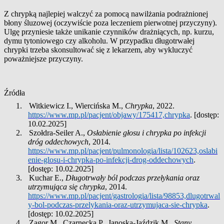
Z chrypką najlepiej walczyć za pomocą nawilżania podrażnionej
błony śluzowej (oczywiście poza leczeniem pierwotnej przyczyny).
Ulgę przyniesie także unikanie czynników drażniących, np. kurzu,
dymu tytoniowego czy alkoholu. W przypadku długotrwałej
chrypki trzeba skonsultować się z lekarzem, aby wykluczyć
poważniejsze przyczyny.
Źródła
1.
Witkiewicz I., Wiercińska M.,
Chrypka
, 2022.
https://www.mp.pl/pacjent/objawy/175417,chrypka
. [dostęp:
10.02.2025]
2.
Szołdra-Seiler A.,
Osłabienie głosu i chrypka po infekcji
dróg oddechowych
, 2014.
https://www.mp.pl/pacjent/pulmonologia/lista/102623,oslabi
enie-glosu-i-chrypka-po-infekcji-drog-oddechowych
.
[dostęp: 10.02.2025]
3.
Kuchar E.,
Długotrwały ból podczas przełykania oraz
utrzymująca się chrypka
, 2014.
https://www.mp.pl/pacjent/gastrologia/lista/98853,dlugotrwal
y-bol-podczas-przelykania-oraz-utrzymujaca-sie-chrypka
.
[dostęp: 10.02.2025]
4.
Zagor M., Czarnecka P., Janoska-Jaździk M.,
Stany