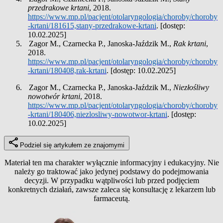
przedrakowe krtani
, 2018.
https://www.mp.pl/pacjent/otolaryngologia/choroby/choroby
-krtani/181615,stany-przedrakowe-krtani
. [dostęp:
10.02.2025]
5.
Zagor M., Czarnecka P., Janoska-Jaździk M.,
Rak krtani
,
2018.
https://www.mp.pl/pacjent/otolaryngologia/choroby/choroby
-krtani/180408,rak-krtani
. [dostęp: 10.02.2025]
6.
Zagor M., Czarnecka P., Janoska-Jaździk M.,
Niezłośliwy
nowotwór krtani
, 2018.
https://www.mp.pl/pacjent/otolaryngologia/choroby/choroby
-krtani/180406,niezlosliwy-nowotwor-krtani
. [dostęp:
10.02.2025]
Podziel się artykułem ze znajomymi
Materiał ten ma charakter wyłącznie informacyjny i edukacyjny. Nie
należy go traktować jako jedynej podstawy do podejmowania
decyzji. W przypadku wątpliwości lub przed podjęciem
konkretnych działań, zawsze zaleca się konsultację z lekarzem lub
farmaceutą.