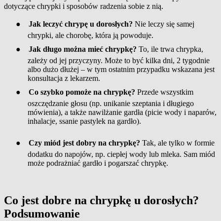
dotyczące chrypki i sposobów radzenia sobie z nią.
●
Jak leczyć chrypę u dorosłych?
Nie leczy się samej
chrypki, ale chorobę, która ją powoduje.
●
Jak długo można mieć chrypkę?
To, ile trwa chrypka,
zależy od jej przyczyny. Może to być kilka dni, 2 tygodnie
albo dużo dłużej – w tym ostatnim przypadku wskazana jest
konsultacja z lekarzem.
●
Co szybko pomoże na chrypkę?
Przede wszystkim
oszczędzanie głosu (np. unikanie szeptania i długiego
mówienia), a także nawilżanie gardła (picie wody i naparów,
inhalacje, ssanie pastylek na gardło).
●
Czy miód jest dobry na chrypkę?
Tak, ale tylko w formie
dodatku do napojów, np. ciepłej wody lub mleka. Sam miód
może podrażniać gardło i pogarszać chrypkę.
Co jest dobre na chrypkę u dorosłych?
Podsumowanie