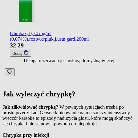
Glimbax, 0,74 mg/ml
(0,074%),roztw.d/pluk.j.ustn,gard,200ml
32
29
Dodaj
Usługa rezerwacji jest usługą domyślną
więcej
Jak wyleczyć chrypkę?
Jak zlikwidować chrypkę?
W pewnych sytuacjach trzeba po
prostu przeczekać. Głośne kibicowanie na meczu czy intensywny
wieczór karaoke to epizody nadużycia głosu, które mogą skończyć
się chrypką i nie stanowią powodu do niepokoju.
Chrypka przy infekcji