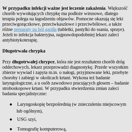
W przypadku infekcji ważne jest leczenie zakażenia
. Większość
chorób wywołujących chrypkę ma podłoże wirusowe, dlatego
terapia polega na łagodzeniu objawów. Pomocne okazują się leki
przeciwgorączkowe, przeciwkaszlowe i przeciwbólowe, a także
różne
preparaty na ból gardła
(tabletki, pastylki do ssania, spraye).
Jeżeli to infekcja bakteryjna, najprawdopodobniej lekarz zaleci
antybiotykoterapię.
Długotrwała chrypka
Przy
długotrwałej chrypce
, która nie jest rezultatem chorób dróg
oddechowych, lekarz przeprowadzi diagnostykę. Przede wszystkim
zbierze
wywiad i zapyta m.in. o nałogi, przyjmowane leki, przebyte
choroby i zabiegi w okolicach krtani. Wykona też badanie
laryngologiczne, a u osób zawodowo pracujących głosem – badanie
stroboskopowe krtani
. W
przypadku stwierdzenia zmian zaleci
badania specjalistyczne:
●
Laryngoskopię bezpośrednią (w znieczuleniu miejscowym
lub ogólnym),
●
USG szyi,
●
Tomografię komputerową,