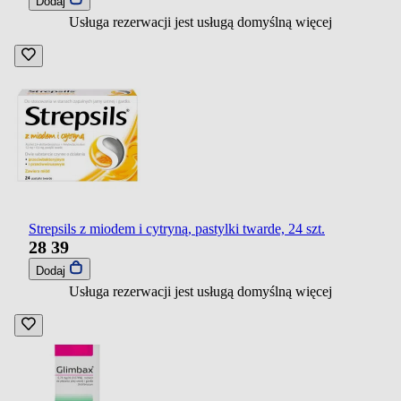
Dodaj
Usługa rezerwacji jest usługą domyślną
więcej
Strepsils z miodem i cytryną, pastylki twarde, 24 szt.
28
39
Dodaj
Usługa rezerwacji jest usługą domyślną
więcej