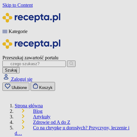
Skip to Content
Kategorie
Przeszukaj zawartość portalu
Szukaj
Zaloguj się
Ulubione
Koszyk
Strona główna
Blog
Artykuły
Zdrowie od A do Z
Co na chrypkę u dorosłych? Przyczyny, leczenie i
d…