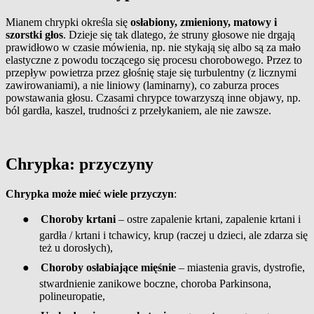
Mianem chrypki określa się
osłabiony, zmieniony, matowy i
szorstki głos
. Dzieje się tak dlatego, że struny głosowe nie drgają
prawidłowo w czasie mówienia, np. nie stykają się albo są za mało
elastyczne z powodu toczącego się procesu chorobowego. Przez to
przepływ powietrza przez głośnię staje się turbulentny (z licznymi
zawirowaniami), a nie liniowy (laminarny), co zaburza proces
powstawania głosu. Czasami chrypce towarzyszą inne objawy, np.
ból gardła, kaszel, trudności z przełykaniem, ale nie zawsze.
Chrypka: przyczyny
Chrypka może mieć wiele przyczyn
:
●
Choroby krtani
– ostre zapalenie krtani, zapalenie krtani i
gardła / krtani i tchawicy, krup (raczej u dzieci, ale zdarza się
też u dorosłych),
●
Choroby osłabiające mięśnie
– miastenia gravis, dystrofie,
stwardnienie zanikowe boczne, choroba Parkinsona,
polineuropatie,