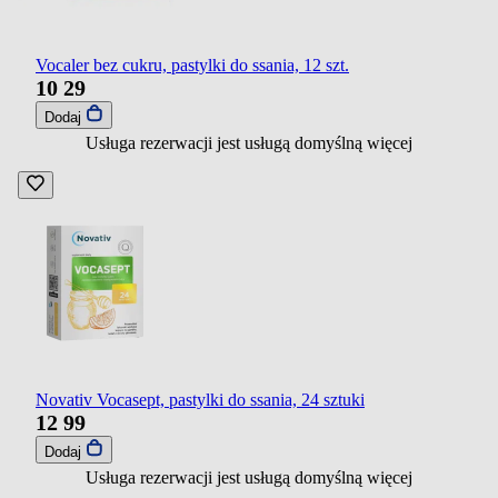
Vocaler bez cukru, pastylki do ssania, 12 szt.
10
29
Dodaj
Usługa rezerwacji jest usługą domyślną
więcej
Novativ Vocasept, pastylki do ssania, 24 sztuki
12
99
Dodaj
Usługa rezerwacji jest usługą domyślną
więcej