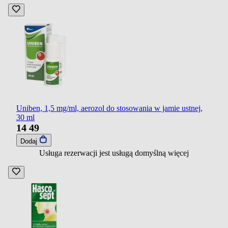
Uniben, 1,5 mg/ml, aerozol do stosowania w jamie ustnej,
30 ml
14
49
Dodaj
Usługa rezerwacji jest usługą domyślną
więcej