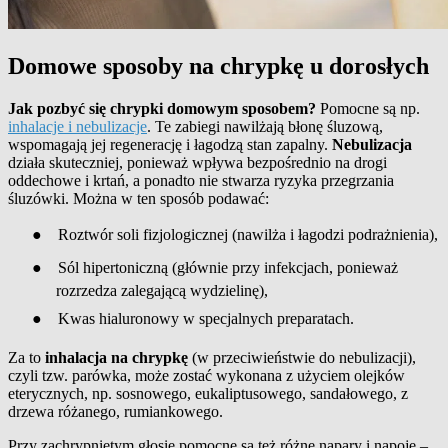
Domowe sposoby na chrypkę u dorosłych
Jak pozbyć się chrypki domowym sposobem?
Pomocne są np.
inhalacje i nebulizacje
. Te zabiegi nawilżają błonę śluzową,
wspomagają jej regenerację i łagodzą stan zapalny.
Nebulizacja
działa skuteczniej, ponieważ wpływa bezpośrednio na drogi
oddechowe i krtań
, a ponadto
nie stwarza ryzyka przegrzania
śluzówki. Można w ten sposób podawać:
●
Roztwór soli fizjologicznej (nawilża i łagodzi podrażnienia),
●
Sól hipertoniczną (głównie przy infekcjach, ponieważ
rozrzedza zalegającą wydzielinę),
●
Kwas hialuronowy w specjalnych preparatach.
Za to
inhalacja na chrypkę
(w przeciwieństwie do nebulizacji),
czyli tzw. parówka, może zostać wykonana z użyciem olejków
eterycznych, np. sosnowego, eukaliptusowego, sandałowego, z
drzewa różanego, rumiankowego.
Przy zachrypniętym głosie pomocne są też różne napary i napoje –