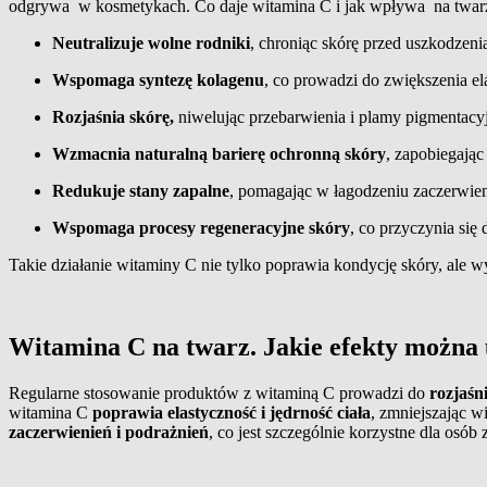
odgrywa w kosmetykach. Co daje witamina C i jak wpływa na twa
N
eutralizuje wolne rodniki
, chroniąc skórę przed uszkodzen
W
spomaga syntezę kolagenu
, co prowadzi do zwiększenia el
R
ozjaśnia skórę,
niwelując przebarwienia i plamy pigmentacyj
W
zmacnia naturalną barierę ochronną skóry
, zapobiegając
R
edukuje stany zapalne
, pomagając w łagodzeniu zaczerwien
W
spomaga procesy regeneracyjne skóry
, co przyczynia się
Takie działanie witaminy C nie tylko poprawia kondycję skóry, ale
Witamina C na twarz. Jakie efekty można 
Regularne stosowanie produktów z witaminą C prowadzi do
rozjaśn
witamina C
poprawia elastyczność i jędrność ciała
, zmniejszając w
zaczerwienień i podrażnień
, co jest szczególnie korzystne dla osób