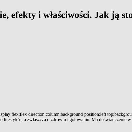
e, efekty i właściwości. Jak ją s
splay:flex;flex-direction:column;background-position:left top;backgro
ącą o lifestyle'u, a zwłaszcza o zdrowiu i gotowaniu. Ma doświadczenie