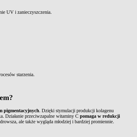
nie UV i zanieczyszczenia
.
ocesów starzenia.
iem?
am pigmentacyjnych
. Dzięki stymulacji produkcji kolagenu
adka. Działanie przeciwzapalne witaminy C
pomaga w redukcji
 zdrowsza, ale także wygląda młodziej i bardziej promiennie.