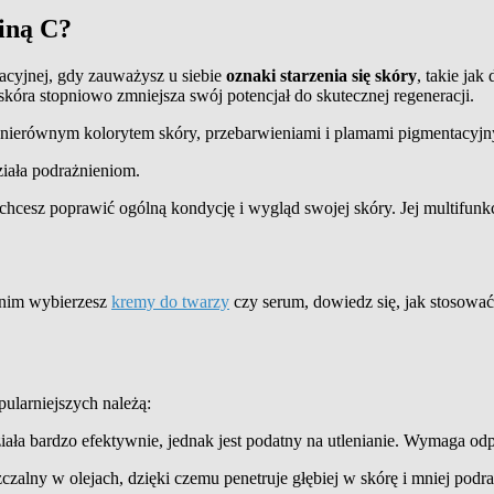
iną C?
acyjnej, gdy zauważysz u siebie
oznaki starzenia się skóry
, takie jak
 skóra stopniowo zmniejsza swój potencjał do skutecznej regeneracji.
 nierównym kolorytem skóry, przebarwieniami i plamami pigmentacyjn
ziała podrażnieniom.
hcesz poprawić ogólną kondycję i wygląd swojej skóry. Jej multifunk
anim wybierzesz
kremy do twarzy
czy serum, dowiedz się, jak stosować
ularniejszych należą:
działa bardzo efektywnie, jednak jest podatny na utlenianie. Wymaga o
szczalny w olejach, dzięki czemu penetruje głębiej w skórę i
mniej
podra