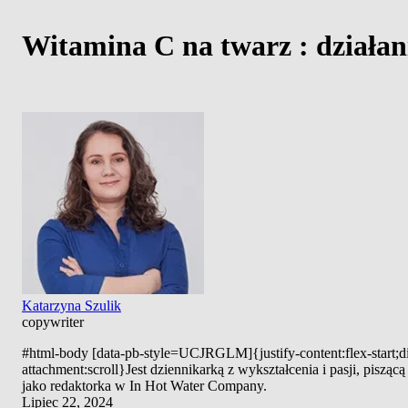
Witamina C na twarz : działani
Katarzyna Szulik
copywriter
#html-body [data-pb-style=UCJRGLM]{justify-content:flex-start;di
attachment:scroll}Jest dziennikarką z wykształcenia i pasji, pisz
jako redaktorka w In Hot Water Company.
Lipiec 22, 2024