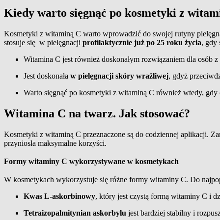
Kiedy warto sięgnąć po kosmetyki z witam
Kosmetyki z witaminą C warto wprowadzić do swojej rutyny pielęgn
stosuje się w pielęgnacji
profilaktycznie już po 25 roku życia
, gdy
Witamina C jest również doskonałym rozwiązaniem dla osób z
Jest doskonała
w pielęgnacji skóry wrażliwej
, gdyż przeciwd
Warto sięgnąć po kosmetyki z witaminą C również wtedy, gdy c
Witamina C na twarz. Jak stosować?
Kosmetyki z witaminą C przeznaczone są do codziennej aplikacji. Z
przyniosła maksymalne korzyści.
Formy witaminy C wykorzystywane w kosmetykach
W kosmetykach wykorzystuje się różne formy witaminy C. Do najpop
K
was L-askorbinowy
, który jest czystą formą witaminy C i 
T
etraizopalmitynian askorbylu
jest bardziej stabilny i rozpu