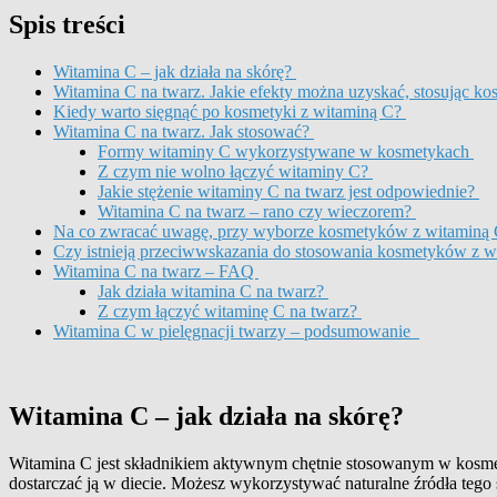
Spis treści
Witamina C – jak działa na skórę?
Witamina C na twarz. Jakie efekty można uzyskać, stosując k
Kiedy warto sięgnąć po kosmetyki z witaminą C?
Witamina C na twarz. Jak stosować?
Formy witaminy C wykorzystywane w kosmetykach
Z czym nie wolno łączyć witaminy C?
Jakie stężenie witaminy C na twarz jest odpowiednie?
Witamina C na twarz – rano czy wieczorem?
Na co zwracać uwagę, przy wyborze kosmetyków z witaminą
Czy istnieją przeciwwskazania do stosowania kosmetyków z 
Witamina C na twarz – FAQ
Jak działa witamina C na twarz?
Z czym łączyć witaminę C na twarz?
Witamina C w pielęgnacji twarzy – podsumowanie
Witamina C – jak działa na skórę?
Witamina C jest składnikiem aktywnym chętnie stosowanym w kosmetyk
dostarczać ją w diecie. Możesz wykorzystywać naturalne źródła tego