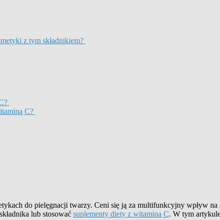
osmetyki z tym składnikiem?
 C?
witaminą C?
ach do pielęgnacji twarzy. Ceni się ją za multifunkcyjny wpływ na s
 składnika lub stosować
suplementy diety z witaminą C
. W tym artykule