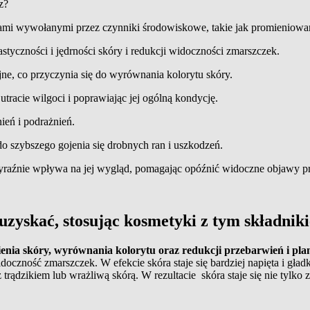
rz?
iami wywołanymi przez czynniki środowiskowe, takie jak promieniowa
astyczności i jędrności skóry i redukcji widoczności zmarszczek
.
ne, co przyczynia się do wyrównania kolorytu skóry
.
 utracie wilgoci i poprawiając jej ogólną kondycję
.
ień i podrażnień
.
 do szybszego gojenia się drobnych ran i uszkodzeń.
 wyraźnie wpływa na jej wygląd, pomagając opóźnić widoczne objawy pr
uzyskać, stosując kosmetyki z tym składnik
ienia skóry, wyrównania kolorytu oraz redukcji przebarwień i pl
idoczność zmarszczek. W efekcie skóra staje się bardziej napięta i gł
 z trądzikiem lub wrażliwą skórą. W rezultacie skóra staje się nie tylko