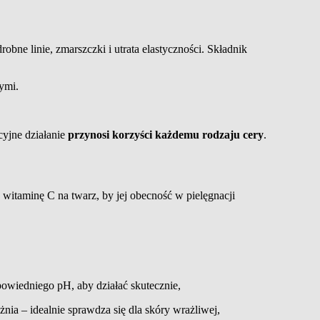
 drobne linie, zmarszczki i utrata elastyczności. Składnik
ymi.
cyjne działanie
przynosi korzyści każdemu rodzaju cery
.
 witaminę C na twarz, by jej obecność w pielęgnacji
dpowiedniego pH, aby działać skutecznie
,
żnia
– idealn
ie sprawdza się
dla skóry wrażliwej
,