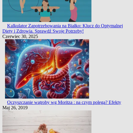
Kalkulator Zapotrzebowania na Białko: Klucz do Optymalnej
Diety i Zdrowia. Sprawdź Swoje Potrzeby!
Czerwiec 30, 2025
Oczyszczanie wątroby wg Moritza : na czym polega? Efekty
Maj 26, 2019