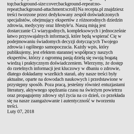
top;background-size:cover;background-repeat:no-
repeat;background-attachment:scroll}Na recepta.pl znajdziesz
treści tworzone przez dedykowany zespół doświadczonych
specjalistów, obejmujący ekspertów z różnorodnych dziedzin
zdrowia, medycyny oraz lifestyle'u. Naszą misją jest
dostarczanie Ci wiarygodnych, kompleksowych i jednocześnie
łatwo przyswajalnych informacji, które będą wspierać Cię w
podejmowaniu świadomych decyzji dotyczących Twojego
zdrowia i ogólnego samopoczucia. Każdy wpis, który
publikujemy, jest efektem starannej współpracy naszych
ekspertów, którzy z ogromną pasją dzielą się swoją bogatą
wiedzą i praktycznym doświadczeniem. Wierzymy, że dostęp
do rzetelnych informacji jest kluczowy w dbaniu o zdrowie,
dlatego dokładamy wszelkich starań, aby nasze treści były
aktualne, oparte na dowodach naukowych i przedstawione w
przystępny sposób. Poza pracą, jesteśmy również entuzjastami
literatury, aktywnego spędzania czasu na świeżym powietrzu
oraz propagujemy zdrowy styl życia na co dzień, co przekłada
się na nasze zaangażowanie i autentyczność w tworzeniu
treści.
Luty 07, 2018