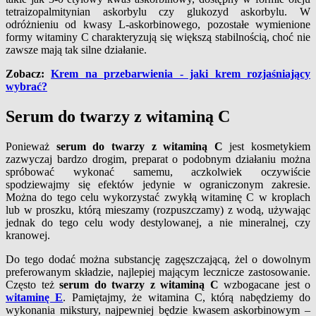
tetraizopalmitynian askorbylu czy glukozyd askorbylu. W
odróżnieniu od kwasy L-askorbinowego, pozostałe wymienione
formy witaminy C charakteryzują się większą stabilnością, choć nie
zawsze mają tak silne działanie.
Zobacz:
Krem na przebarwienia - jaki krem rozjaśniający
wybrać?
Serum do twarzy z witaminą C
Ponieważ
serum do twarzy z witaminą C
jest kosmetykiem
zazwyczaj bardzo drogim, preparat o podobnym działaniu można
spróbować wykonać samemu, aczkolwiek oczywiście
spodziewajmy się efektów jedynie w ograniczonym zakresie.
Można do tego celu wykorzystać zwykłą witaminę C w kroplach
lub w proszku, którą mieszamy (rozpuszczamy) z wodą, używając
jednak do tego celu wody destylowanej, a nie mineralnej, czy
kranowej.
Do tego dodać można substancję zagęszczającą, żel o dowolnym
preferowanym składzie, najlepiej mającym lecznicze zastosowanie.
Często też
serum do twarzy z witaminą C
wzbogacane jest o
witaminę E
. Pamiętajmy, że witamina C, którą nabędziemy do
wykonania mikstury, najpewniej będzie kwasem askorbinowym –