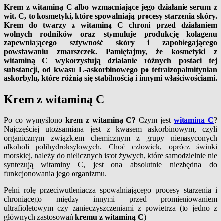
Krem z witaminą C albo wzmacniające jego działanie serum z
wit. C, to kosmetyki, które spowalniają procesy starzenia skóry.
Krem do twarzy z witaminą C chroni przed działaniem
wolnych rodników oraz stymuluje produkcję kolagenu
zapewniającego sztywność skóry i zapobiegającego
powstawaniu zmarszczek. Pamiętajmy, że kosmetyki z
witaminą C wykorzystują działanie różnych postaci tej
substancji, od kwasu L-askorbinowego po tetraizopalmitynian
askorbylu, które różnią się stabilnością i innymi właściwościami.
Krem z witaminą C
Po co wymyślono
krem z witaminą C?
Czym jest
witamina C
?
Najczęściej utożsamiana jest z kwasem askorbinowym, czyli
organicznym związkiem chemicznym z grupy nienasyconych
alkoholi polihydroksylowych. Choć człowiek, oprócz świnki
morskiej, należy do nielicznych istot żywych, które samodzielnie nie
syntezują witaminy C, jest ona absolutnie niezbędna do
funkcjonowania jego organizmu.
Pełni rolę przeciwutleniacza spowalniającego procesy starzenia i
chroniącego między innymi przed promieniowaniem
ultrafioletowym czy zanieczyszczeniami z powietrza (to jedno z
głównych zastosowań
kremu z witaminą C
).