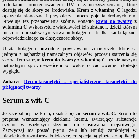
rodnikami, promieniowaniem UV i zanieczyszczeniami, które
dostają się do skóry ze środowiska.
Krem z witaminą C
łagodzi
oparzenia słoneczne i przyspiesza proces gojenia drobnych ran.
Niweluje też przebarwienia skórne. Ponadto
krem do twarzy
z
witaminą C
wykorzystuje właściwości tej substancji, dzięki którym
bierze ona udział w syntezowaniu kolagenu – białka tkanki łącznej
odpowiedzialnego za elastyczność skóry.
Utrata kolagenu powoduje powstawanie zmarszczek, które są
jednym z najbardziej namacalnym objawów procesu starzenia się
skóry. Tym samym
krem do twarzy z witaminą C
będzie naszym
naturalnym sprzymierzeńcem w walce o zachowanie młodego
wyglądu.
Zobacz:
Dermokosmetyki - specjalistyczne kosmetyki do
pielęgnacji twarzy
Serum z wit. C
Jeszcze silniej niż krem, działać będzie
serum z wit. C
. Serum to
preparat wzmacniający działanie kremu, zwierający substancje
czynne w większym stężeniu, do stosowania miejscowego.
Zazwyczaj ma postać płynu, żelu lub emulsji zamkniętej w
niewielkich rozmiarów buteleczce, ze specjalną pipetą do aplikacji.