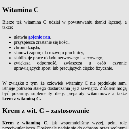
Witamina C
Bierze też witamina C udział w powstawaniu tkanki łącznej, a
także:
ułatwia
gojenie ran
,
przyspiesza zrastanie się kości,
chroni dziąsła,
stanowi zaporę dla rozwoju próchnicy,
stabilizuje pracę układu nerwowego i sercowego,
zwiększa odporność, zwłaszcza u osób czynnie
uprawiających sport, lub pracujących ciężko fizycznie.
W związku z tym, że człowiek witaminy C nie produkuje sam,
istnieje potrzeba stałego dostarczania jej z zewnątrz. Źródłem mogą
być pokarmy, suplementy diety, preparaty witaminowe a także
krem z witaminą C.
Krem z wit. C – zastosowanie
Krem z witaminą C
, jak wspomnieliśmy wyżej, pełni rolę
przeciwutleniacza. Doskonale nadaje się do ochrony przez wolnymi