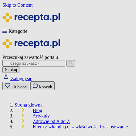
Skip to Content
Kategorie
Przeszukaj zawartość portalu
Szukaj
Zaloguj się
Ulubione
Koszyk
Strona główna
Blog
Artykuły
Zdrowie od A do Z
Krem z witaminą C – właściwości i zastosowanie