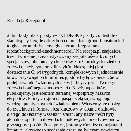
Redakcja Recepta.pl
#html-body [data-pb-style=FXLDK6K]{justify-content:flex-
start;display:flex;flex-direction:column;background-position:left
top;background-size:cover;background-repeat:no-
repeat;background-attachment:scroll}Na recepta.pl znajdziesz
treści tworzone przez dedykowany zespół doświadczonych
specjalistów, obejmujący ekspertów z różnorodnych dziedzin
zdrowia, medycyny oraz lifestyle'u. Naszą misją jest
dostarczanie Ci wiarygodnych, kompleksowych i jednocześnie
łatwo przyswajalnych informacji, które będą wspierać Cię w
podejmowaniu świadomych decyzji dotyczących Twojego
zdrowia i ogólnego samopoczucia. Każdy wpis, który
publikujemy, jest efektem starannej współpracy naszych
ekspertów, którzy z ogromną pasją dzielą się swoją bogatą
wiedzą i praktycznym doświadczeniem. Wierzymy, że dostęp
do rzetelnych informacji jest kluczowy w dbaniu o zdrowie,
dlatego dokładamy wszelkich starań, aby nasze treści były
aktualne, oparte na dowodach naukowych i przedstawione w
przystępny sposób. Poza pracą, jesteśmy również entuzjastami
literatury, aktywnego spędzania czasu na świeżym powietrzu