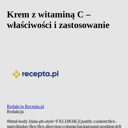
Krem z witaminą C –
właściwości i zastosowanie
Redakcja Recepta.pl
Redakcja
#html-body [data-pb-style=FXLDK6K]{justify-content:flex-
start;display:flex;flex-direction:column;background-position:left