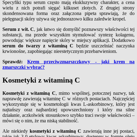
Specyfiki typu serum często mają ekskluzywny charakter, a cena
wielu z nich potrafi sięgać kilkuset złotych. Z drugiej strony
skondensowana forma oraz załączona pipeta sprawiają, że do
pielęgnacji skóry używa się jednorazowo kilku zaledwie kropel.
Serum z wit. C
, jak łatwo się domyślić poznawszy właściwości tej
substancji, ma przede wszystkim stymulować syntezę kolagenu,
powodując większe napięcie skóry w miejscy aplikacji. Dodatkowo
serum do twarzy z witaminą C
będzie uszczelniać naczynka
krwionośne, zapobiegając nieestetycznym przebarwieniom.
Sprawdź:
Krem przeciwzmarszczkowy - jaki krem na
zmarszczki wybrać?
Kosmetyki z witaminą C
Kosmetyki z witaminą C
, mimo wspólnej, potocznej nazwy, tak
naprawdę zawierają witaminę C w różnych postaciach. Najczęściej
wykorzystuje się w kosmetologii kwas L-askorbinowy, który jest
najtańszy oraz najbardziej upowszechniony i który ma silne
działanie, aczkolwiek stosunkowo szybko traci swoje właściwości –
mówi się o nim, że ma niską stabilność.
Ale niekiedy
kosmetyki z witaminą C
zawierają inne jej postaci,
takie jak 3-0 etylowy kwas askorbinowy, dostępny w formie oleju