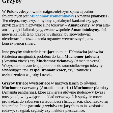
Grzyby
W Polsce, zdecydowanie najgroźniejszym sprawcą zatruć
śmiertelnych jest
Muchomor sromotnikowy
(Amanita phalloides).
Ten niepozorny, często mylony z jadalnymi kaniami czy gąskami,
grzyb zawiera niezwykle silne toksyny –
Amatoksyny
(w tym alfa-
amanitynę) i fallotoksyny, zwane wspólnie
Amanitotoksyny
. Już
niewielka ilość tego grzyba wystarczy, by spowodować
nieodwracalne uszkodzenia organów wewnętrznych, a w
konsekwencji śmierć.
Inne
grzyby śmiertelnie trujące
to m.in.
Hełmówka jadowita
(Galerina marginata), podobna do kani
Muchomor jadowity
(Amanita virosa) czy
Muchomor zielonawy
(Amanita verna).
Wszystkie one zawierają podobne do sromotnikowego toksyny,
wywołujące tzw.
zespół sromotnikowy
, czyli zatrucie z
uszkodzeniem wątroby i nerek.
Grzyby trujące występujące
w naszych lasach to również
Muchomor czerwony
(Amanita muscaria) i
Muchomor plamisty
(Amanita pantherina), które zawierają głównie ibotenowy kwas i
muscymol, wpływające na układ nerwowy. Ich spożycie może
prowadzić do zaburzeń świadomości i halucynacji, choć rzadko są
śmiertelne. Inne
gatunki grzybów trujących
to m.in. zasłoniak
rudawy, strzępiak ceglasty czy niektóre piestrzenice.