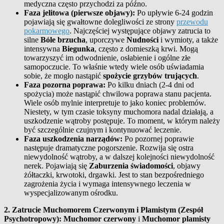
medyczna często przychodzi za późno.
Faza jelitowa (pierwsze objawy):
Po upływie 6-24 godzin
pojawiają się gwałtowne dolegliwości ze strony
przewodu
pokarmowego
. Najczęściej występujące objawy zatrucia to
silne
Bóle brzucha
, uporczywe
Nudności
i wymioty, a także
intensywna
Biegunka
, często z domieszką krwi. Mogą
towarzyszyć im odwodnienie, osłabienie i ogólne złe
samopoczucie. To właśnie wtedy wiele osób uświadamia
sobie, że mogło nastąpić
spożycie grzybów trujących
.
Faza pozorna poprawa:
Po kilku dniach (2-4 dni od
spożycia) może nastąpić chwilowa poprawa stanu pacjenta.
Wiele osób mylnie interpretuje to jako koniec problemów.
Niestety, w tym czasie toksyny muchomora nadal działają, a
uszkodzenie wątroby postępuje. To moment, w którym należy
być szczególnie czujnym i kontynuować leczenie.
Faza uszkodzenia narządów:
Po pozornej poprawie
następuje dramatyczne pogorszenie. Rozwija się ostra
niewydolność wątroby, a w dalszej kolejności niewydolność
nerek. Pojawiają się
Zaburzenia świadomości
, objawy
żółtaczki, krwotoki, drgawki. Jest to stan bezpośredniego
zagrożenia życia i wymaga intensywnego leczenia w
wyspecjalizowanym ośrodku.
2. Zatrucie Muchomorem Czerwonym i Plamistym (Zespół
Psychotropowy):
Muchomor czerwony
i
Muchomor plamisty