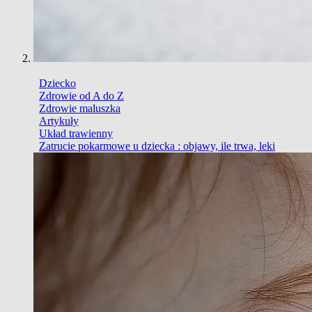
Dziecko
Zdrowie od A do Z
Zdrowie maluszka
Artykuły
Układ trawienny
Zatrucie pokarmowe u dziecka : objawy, ile trwa, leki