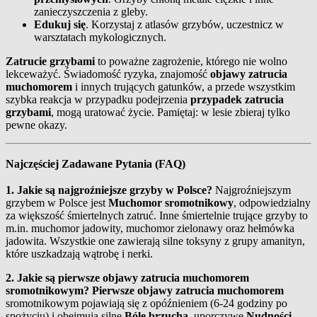
zanieczyszczenia z gleby.
Edukuj się
. Korzystaj z atlasów grzybów, uczestnicz w
warsztatach mykologicznych.
Zatrucie grzybami
to poważne zagrożenie, którego nie wolno
lekceważyć. Świadomość ryzyka, znajomość
objawy zatrucia
muchomorem
i innych trujących gatunków, a przede wszystkim
szybka reakcja w przypadku podejrzenia
przypadek zatrucia
grzybami
, mogą uratować życie. Pamiętaj: w lesie zbieraj tylko
pewne okazy.
Najczęściej Zadawane Pytania (FAQ)
1. Jakie są najgroźniejsze grzyby w Polsce?
Najgroźniejszym
grzybem w Polsce jest
Muchomor sromotnikowy
, odpowiedzialny
za większość śmiertelnych zatruć. Inne śmiertelnie trujące grzyby to
m.in. muchomor jadowity, muchomor zielonawy oraz hełmówka
jadowita. Wszystkie one zawierają silne toksyny z grupy amanityn,
które uszkadzają wątrobę i nerki.
2. Jakie są pierwsze objawy zatrucia muchomorem
sromotnikowym?
Pierwsze objawy zatrucia muchomorem
sromotnikowym pojawiają się z opóźnieniem (6-24 godziny po
spożyciu) i obejmują silne
Bóle brzucha
, uporczywe
Nudności
,