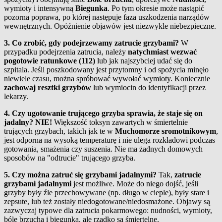
wymioty i intensywną
Biegunka
. Po tym okresie może nastąpić
pozorna poprawa, po której następuje faza uszkodzenia narządów
wewnętrznych. Opóźnienie objawów jest niezwykle niebezpieczne.
3. Co zrobić, gdy podejrzewamy zatrucie grzybami?
W
przypadku podejrzenia zatrucia, należy
natychmiast wezwać
pogotowie ratunkowe (112)
lub jak najszybciej udać się do
szpitala. Jeśli poszkodowany jest przytomny i od spożycia minęło
niewiele czasu, można spróbować wywołać wymioty. Koniecznie
zachowaj resztki grzybów
lub wymiocin do identyfikacji przez
lekarzy.
4. Czy ugotowanie trującego grzyba sprawia, że staje się on
jadalny?
NIE!
Większość toksyn zawartych w śmiertelnie
trujących grzybach, takich jak te w
Muchomorze sromotnikowym
,
jest odporna na wysoką temperaturę i nie ulega rozkładowi podczas
gotowania, smażenia czy suszenia. Nie ma żadnych domowych
sposobów na "odtrucie" trującego grzyba.
5. Czy można zatruć się grzybami jadalnymi?
Tak,
zatrucie
grzybami jadalnymi
jest możliwe. Może do niego dojść, jeśli
grzyby były źle przechowywane (np. długo w cieple), były stare i
zepsute, lub też zostały niedogotowane/niedosmażone. Objawy są
zazwyczaj typowe dla zatrucia pokarmowego: nudności, wymioty,
bóle brzucha i biegunka, ale rzadko są śmiertelne.