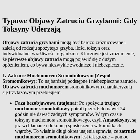
Typowe Objawy Zatrucia Grzybami: Gdy
Toksyny Uderzają
Objawy zatrucia grzybami
mogą być bardzo zróżnicowane i
zależą od rodzaju spożytego grzyba, ilości toksyn oraz
indywidualnej wrażliwości organizmu. Kluczowe jest zrozumienie,
że
pierwsze objawy zatrucia
mogą pojawić się z dużym
opóźnieniem, co bywa niezwykle zwodnicze i niebezpieczne.
1. Zatrucie Muchomorem Sromotnikowym (Zespół
Sromotnikowy):
To najbardziej podstępne i niebezpieczne zatrucie.
Objawy zatrucia muchomorem
sromotnikowym charakteryzują
się trzyfazowym przebiegiem:
Faza bezobjawowa (utajona):
Po spożyciu
trujący
muchomor sromotnikowy
potrafi przez 6 do nawet 24
godzin nie dawać żadnych symptomów. W tym czasie
toksyny muchomora sromotnikowego, czyli
Amatoksyny
, są
już wchłaniane i dokonują spustoszenia w komórkach
wątroby. To właśnie długi okres utajenia sprawia, że
zatrucie
muchomorem sromotnikowym
jest tak groźne – pomoc