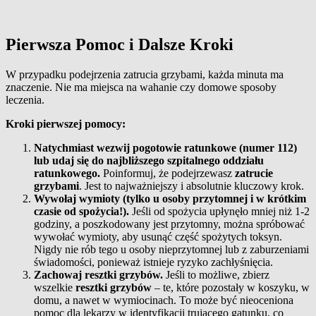
Pierwsza Pomoc i Dalsze Kroki
W przypadku podejrzenia zatrucia grzybami, każda minuta ma
znaczenie. Nie ma miejsca na wahanie czy domowe sposoby
leczenia.
Kroki pierwszej pomocy:
Natychmiast wezwij pogotowie ratunkowe (numer 112)
lub udaj się do najbliższego szpitalnego oddziału
ratunkowego.
Poinformuj, że podejrzewasz
zatrucie
grzybami
. Jest to najważniejszy i absolutnie kluczowy krok.
Wywołaj wymioty (tylko u osoby przytomnej i w krótkim
czasie od spożycia!).
Jeśli od spożycia upłynęło mniej niż 1-2
godziny, a poszkodowany jest przytomny, można spróbować
wywołać wymioty, aby usunąć część spożytych toksyn.
Nigdy nie rób tego u osoby nieprzytomnej lub z zaburzeniami
świadomości, ponieważ istnieje ryzyko zachłyśnięcia.
Zachowaj resztki grzybów.
Jeśli to możliwe, zbierz
wszelkie
resztki grzybów
– te, które pozostały w koszyku, w
domu, a nawet w wymiocinach. To może być nieoceniona
pomoc dla lekarzy w identyfikacji trującego gatunku, co