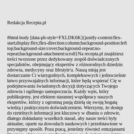
Redakcja Recepta.pl
#html-body [data-pb-style=FXLDK6K]{justify-content:flex-
start;display:flex;flex-direction:column;background-position:left
top;background-size:cover;background-repeat:no-
repeat;background-attachment:scroll}Na recepta.pl znajdziesz
treści tworzone przez dedykowany zespół doświadczonych
specjalistów, obejmujący ekspertów z różnorodnych dziedzin
zdrowia, medycyny oraz lifestyle'u. Naszą misją jest
dostarczanie Ci wiarygodnych, kompleksowych i jednocześnie
łatwo przyswajalnych informacji, które będą wspierać Cię w
podejmowaniu świadomych decyzji dotyczących Twojego
zdrowia i ogólnego samopoczucia. Każdy wpis, który
publikujemy, jest efektem starannej współpracy naszych
ekspertów, którzy z ogromną pasją dzielą się swoją bogatą
wiedzą i praktycznym doświadczeniem. Wierzymy, że dostęp
do rzetelnych informacji jest kluczowy w dbaniu o zdrowie,
dlatego dokładamy wszelkich starań, aby nasze treści były
aktualne, oparte na dowodach naukowych i przedstawione w
przystępny sposób. Poza pracą, jesteśmy również entuzjastami