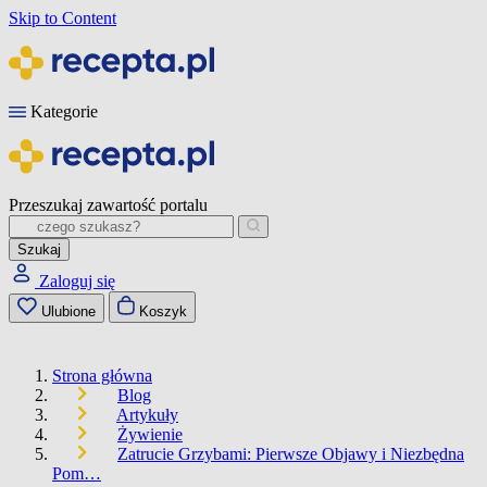
Skip to Content
Kategorie
Przeszukaj zawartość portalu
Szukaj
Zaloguj się
Ulubione
Koszyk
Strona główna
Blog
Artykuły
Żywienie
Zatrucie Grzybami: Pierwsze Objawy i Niezbędna
Pom…