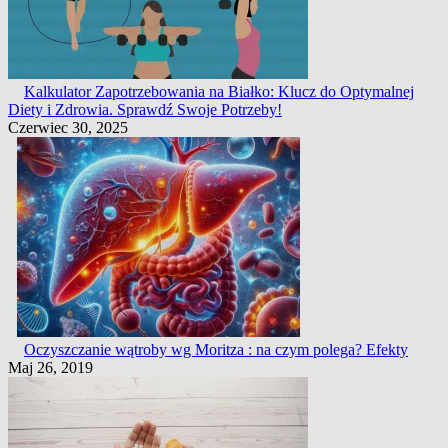
Kalkulator Zapotrzebowania na Białko: Klucz do Optymalnej
Diety i Zdrowia. Sprawdź Swoje Potrzeby!
Czerwiec 30, 2025
Oczyszczanie wątroby wg Moritza : na czym polega? Efekty
Maj 26, 2019