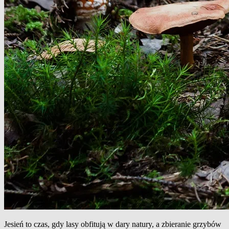
Jesień to czas, gdy lasy obfitują w dary natury, a zbieranie grzybów