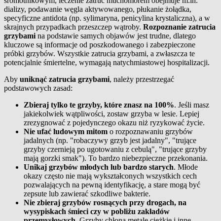
sromotnikowym, leczenie zatruć muchomorem obejmuje m.in.
dializy, podawanie węgla aktywowanego, płukanie żołądka,
specyficzne antidota (np. sylimaryna, penicylina krystaliczna), a w
skrajnych przypadkach przeszczep wątroby.
Rozpoznanie zatrucia
grzybami
na podstawie samych objawów jest trudne, dlatego
kluczowe są informacje od poszkodowanego i zabezpieczone
próbki grzybów. Wszystkie zatrucia grzybami, a zwłaszcza te
potencjalnie śmiertelne, wymagają natychmiastowej hospitalizacji.
Aby
uniknąć zatrucia grzybami
, należy przestrzegać
podstawowych zasad:
Zbieraj tylko te grzyby, które znasz na 100%
. Jeśli masz
jakiekolwiek wątpliwości, zostaw grzyba w lesie. Lepiej
zrezygnować z pojedynczego okazu niż ryzykować życie.
Nie ufać ludowym mitom
o rozpoznawaniu grzybów
jadalnych (np. "robaczywy grzyb jest jadalny", "trujące
grzyby czernieją po ugotowaniu z cebulą", "trujące grzyby
mają gorzki smak"). To bardzo niebezpieczne przekonania.
Unikaj grzybów młodych lub bardzo starych
. Młode
okazy często nie mają wykształconych wszystkich cech
pozwalających na pewną identyfikację, a stare mogą być
zepsute lub zawierać szkodliwe bakterie.
Nie zbieraj grzybów rosnących przy drogach, na
wysypiskach śmieci czy w pobliżu zakładów
przemysłowych
. Grzyby chłoną metale ciężkie i inne