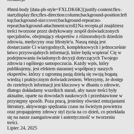
#html-body [data-pb-style=FXLDK6K]{justify-content:flex-
start;display:flex;flex-direction:column;background-position:left
top;background-size:cover;background-repeat:no-
repeat;background-attachment:scroll}Na recepta.pl znajdziesz
treści tworzone przez dedykowany zespół doświadczonych
specjalistów, obejmujący ekspertów z różnorodnych dziedzin
zdrowia, medycyny oraz lifestyle'u. Naszą misją jest
dostarczanie Ci wiarygodnych, kompleksowych i jednocześnie
łatwo przyswajalnych informacji, które będą wspierać Cię w
podejmowaniu świadomych decyzji dotyczących Twojego
zdrowia i ogólnego samopoczucia. Każdy wpis, który
publikujemy, jest efektem starannej współpracy naszych
ekspertów, którzy z ogromną pasją dzielą się swoją bogatą
wiedzą i praktycznym doświadczeniem. Wierzymy, że dostęp
do rzetelnych informacji jest kluczowy w dbaniu o zdrowie,
dlatego dokładamy wszelkich starań, aby nasze treści były
aktualne, oparte na dowodach naukowych i przedstawione w
przystępny sposób. Poza pracą, jesteśmy również entuzjastami
literatury, aktywnego spędzania czasu na świeżym powietrzu
oraz propagujemy zdrowy styl życia na co dzień, co przekłada
się na nasze zaangażowanie i autentyczność w tworzeniu
treści.
Lipiec 24, 2025