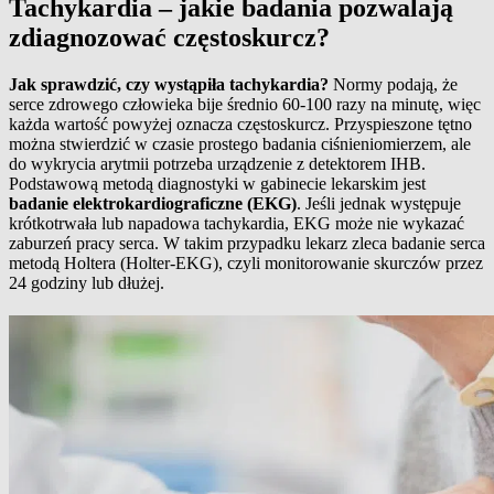
Tachykardia – jakie badania pozwalają
zdiagnozować częstoskurcz?
Jak sprawdzić, czy wystąpiła tachykardia?
Normy podają, że
serce zdrowego człowieka bije średnio 60-100 razy na minutę, więc
każda wartość powyżej oznacza częstoskurcz. Przyspieszone tętno
można stwierdzić w czasie prostego badania ciśnieniomierzem, ale
do wykrycia arytmii potrzeba urządzenie z detektorem IHB.
Podstawową metodą diagnostyki w gabinecie lekarskim jest
badanie elektrokardiograficzne (EKG)
. Jeśli jednak występuje
krótkotrwała lub napadowa tachykardia, EKG może nie wykazać
zaburzeń pracy serca. W takim przypadku lekarz zleca badanie serca
metodą Holtera (Holter-EKG), czyli monitorowanie skurczów przez
24 godziny lub dłużej.