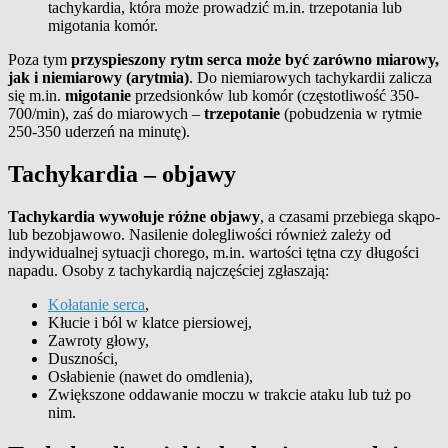
tachykardia, która może prowadzić m.in. trzepotania lub
migotania komór.
Poza tym
przyspieszony rytm serca może być zarówno miarowy,
jak i niemiarowy (arytmia)
. Do niemiarowych tachykardii zalicza
się m.in.
migotanie
przedsionków lub komór (częstotliwość 350-
700/min), zaś do miarowych –
trzepotanie
(pobudzenia w rytmie
250-350 uderzeń na minutę).
Tachykardia – objawy
Tachykardia wywołuje różne objawy
, a czasami przebiega skąpo-
lub bezobjawowo. Nasilenie dolegliwości również zależy od
indywidualnej sytuacji chorego, m.in. wartości tętna czy długości
napadu. Osoby z tachykardią najczęściej zgłaszają:
Kołatanie serca
,
Kłucie i ból w klatce piersiowej,
Zawroty głowy,
Duszności,
Osłabienie (nawet do omdlenia),
Zwiększone oddawanie moczu w trakcie ataku lub tuż po
nim.