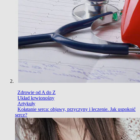
Zdrowie od A do Z
Układ krwionośny
Artykuły
Kołatanie serca: objawy, przyczyny i leczenie. Jak uspokoić
serce?