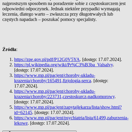
najprostszym sposobem na poradzenie sobie z częstoskurczem jest
odpowiedni odpoczynek. Jednak niektóre przypadki wymagają
leczenia, dlatego warto – zwłaszcza przy długotrwałych lub
częstych napadach – poszukać pomocy specjalisty.
Źródła
:
https://zpe.gov.pl/pdf/P12G0V5YA
. [dostęp: 17.07.2024].
https://pl.wikipedia.org/wiki/Pr%C3%B3ba_Valsalvy
.
[dostęp: 17.07.2024].
https://www.mp.pl/pacjent/choroby-ukladu-
krazenia/choroby/165491,fizjologia-serca
. [dostęp:
17.07.2024].
https://www.mp.pl/pacjent/choroby-ukladu-
krazenia/choroby/223731,czestoskurcz-nadkomorowy
.
[dostęp: 17.07.2024].
https://www.mp.pl/pacjent/zapytajlekarza/lista/show.html?
id=62145
. [dostęp: 17.07.2024].
https://www.mp.pl/pacjent/psychiatria/lista/61499,zaburzenia-
lekowe
. [dostęp: 17.07.2024].