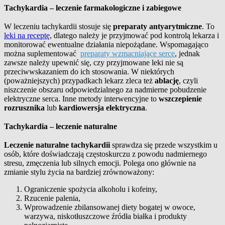
Tachykardia – leczenie farmakologiczne i zabiegowe
W leczeniu tachykardii stosuje się
preparaty antyarytmiczne
. To
leki na receptę
, dlatego należy je przyjmować pod kontrolą lekarza i
monitorować ewentualne działania niepożądane. Wspomagająco
można suplementować
preparaty wzmacniające serce
, jednak
zawsze należy upewnić się, czy przyjmowane leki nie są
przeciwwskazaniem do ich stosowania. W niektórych
(poważniejszych) przypadkach lekarz zleca też
ablację
, czyli
niszczenie obszaru odpowiedzialnego za nadmierne pobudzenie
elektryczne serca. Inne metody interwencyjne to
wszczepienie
rozrusznika
lub
kardiowersja elektryczna
.
Tachykardia – leczenie naturalne
Leczenie naturalne tachykardii
sprawdza się przede wszystkim u
osób, które doświadczają częstoskurczu z powodu nadmiernego
stresu, zmęczenia lub silnych emocji. Polega ono głównie na
zmianie stylu życia na bardziej zrównoważony:
Ograniczenie spożycia alkoholu i kofeiny,
Rzucenie palenia,
Wprowadzenie zbilansowanej diety bogatej w owoce,
warzywa, niskotłuszczowe źródła białka i produkty