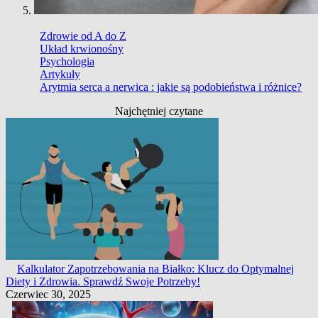
Zdrowie od A do Z
Układ krwionośny
Psychologia
Artykuły
Arytmia serca a nerwica : jakie są podobieństwa i różnice?
Najchętniej czytane
Kalkulator Zapotrzebowania na Białko: Klucz do Optymalnej
Diety i Zdrowia. Sprawdź Swoje Potrzeby!
Czerwiec 30, 2025