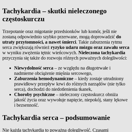
Tachykardia – skutki nieleczonego
częstoskurczu
Trzepotanie oraz migotanie przedsionków lub komór, jeśli nie
zostaną odpowiednio szybko przerwane, mogą doprowadzić
do
utraty przytomności, a nawet śmierci
. Takie zaburzenia rytmu
serca zwiększają również
ryzyko udaru mózgu oraz zawału serca
w wyniku zwężenia tętnic wieńcowych.
Nieleczona tachykardia
przyczynia się także do rozwoju różnych poważnych dolegliwości:
Niewydolność serca
– ze względu na długotrwałe i
nadmierne obciążenie mięśnia sercowego,
Zaburzenia hemodynamiczne
– kiedy zostaje utrudniony
prawidłowy przepływ krwi do różnych narządów (nie tylko
serca), dochodzi do niedotlenienia tkanek,
Choroby psychiczne
– nieleczony częstoskurcz obniża
jakość życia oraz wywołuje napięcie, niepokój, stany lękowe
i bezsenność.
Tachykardia serca – podsumowanie
Nie każda tachykardia to poważna dolegliwość. Czasami