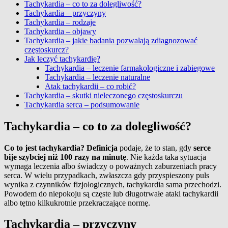
Tachykardia – co to za dolegliwość?
Tachykardia – przyczyny
Tachykardia – rodzaje
Tachykardia – objawy
Tachykardia – jakie badania pozwalają zdiagnozować
częstoskurcz?
Jak leczyć tachykardię?
Tachykardia – leczenie farmakologiczne i zabiegowe
Tachykardia – leczenie naturalne
Atak tachykardii – co robić?
Tachykardia – skutki nieleczonego częstoskurczu
Tachykardia serca – podsumowanie
Tachykardia – co to za dolegliwość?
Co to jest tachykardia?
Definicja
podaje, że to stan, gdy
serce
bije szybciej niż 100 razy na minutę
. Nie każda taka sytuacja
wymaga leczenia albo świadczy o poważnych zaburzeniach pracy
serca. W wielu przypadkach, zwłaszcza gdy przyspieszony puls
wynika z czynników fizjologicznych, tachykardia sama przechodzi.
Powodem do niepokoju są częste lub długotrwałe ataki tachykardii
albo tętno kilkukrotnie przekraczające normę.
Tachykardia – przyczyny