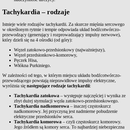
Tachykardia – rodzaje
Istnieje wiele rodzajów tachykardii. Za skurcze mięśnia sercowego
w określonym rytmie i tempie odpowiada układ bodźcotwórczo-
przewodzący (generujący i rozprowadzający impulsy nerwowe),
który dzieli się na 4 ośrodki (od góry):
Węzeł zatokowo-przedsionkowy (najważniejszy),
Węzeł przedsionkowo-komorowy,
Pęczek Hisa,
Włókna Purkiniego.
W zależności od tego, w którym miejscu układu bodźcotwórczo-
przewodzącego powstają nieprawidłowe impulsy elektryczne,
wyróżnia się
następujące rodzaje tachykardii
:
Tachykardia zatokowa
– występuje najczęściej i wynika ze
zbyt dużej stymulacji węzła zatokowo-przedsionkowego.
Tachykardia nadkomorowa
– inaczej częstoskurcz
nadkomorowy. Jej przyczyną jest nadmierne pobudzenie
elektryczne przedsionków serca.
Tachykardia komorowa
– czyli częstoskurcz komorowy.
Jego źródłem są komory serca. To najbardziej niebezpieczna