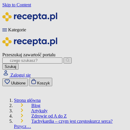
Skip to Content
Kategorie
Przeszukaj zawartość portalu
Szukaj
Zaloguj się
Ulubione
Koszyk
Strona główna
Blog
Artykuły
Zdrowie od A do Z
Tachykardia – czym jest częstoskurcz serca?
Przycz…