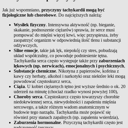
Jak już wspomniano,
przyczyny tachykardii mogą być
fizjologiczne lub chorobowe
. Do najcięższych należą:
Wysiłek fizyczny
. Intensywna aktywność (np. bieganie,
skakanie, podnoszenie ciężarów) sprawia, że serce musi
pompować do mięśni więcej krwi, więc przyspiesza, żeby
zaopatrzyć organizm w odpowiednią ilość tlenu i substancji
odżywczych,
Silne emocje
, takie jak lęk, niepokój czy stres, pobudzają
układ współczulny, co powoduje podniesienie tętna.
Tachykardia serca często występuje także przy
zaburzeniach
lękowych (np. nerwicach), emocjonalnych i psychicznych
,
Substancje chemiczne
. Nikotyna z papierosów, kofeina z
kawy czy herbaty, alkohol i narkotyki oraz niektóre leki mogą
powodować częstoskurcz serca,
Ciąża
. U kobiet ciężarnych tętno jest wyższe średnio o ok. 20
uderzeń na minutę (chociaż rzadko wynosi powyżej 100),
Choroby serca
. Częstoskurcz często towarzyszy chorobie
niedokrwiennej serca, niewydolności i zapaleniu mięśnia
sercowego, a także różnym wadom anatomicznym w
budowie tego narządu. Tachykardia może pojawić się
również przy stanach zapalnych (np. zapaleniu wsierdzia),
Zaburzenia hormonalne
. Przyczyną tachykardii często jest
nadczynność tarczycy.