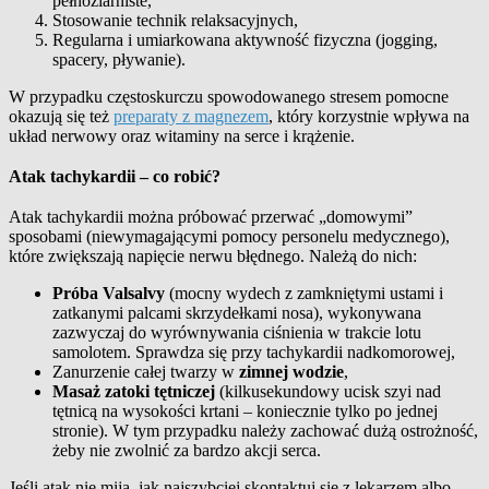
pełnoziarniste,
Stosowanie technik relaksacyjnych,
Regularna i umiarkowana aktywność fizyczna (jogging,
spacery, pływanie).
W przypadku częstoskurczu spowodowanego stresem pomocne
okazują się też
preparaty z magnezem
, który korzystnie wpływa na
układ nerwowy oraz witaminy na serce i krążenie.
Atak tachykardii – co robić?
Atak tachykardii można próbować przerwać „domowymi”
sposobami (niewymagającymi pomocy personelu medycznego),
które zwiększają napięcie nerwu błędnego. Należą do nich:
Próba Valsalvy
(mocny wydech z zamkniętymi ustami i
zatkanymi palcami skrzydełkami nosa), wykonywana
zazwyczaj do wyrównywania ciśnienia w trakcie lotu
samolotem. Sprawdza się przy tachykardii nadkomorowej,
Zanurzenie całej twarzy w
zimnej wodzie
,
Masaż zatoki tętniczej
(kilkusekundowy ucisk szyi nad
tętnicą na wysokości krtani – koniecznie tylko po jednej
stronie). W tym przypadku należy zachować dużą ostrożność,
żeby nie zwolnić za bardzo akcji serca.
Jeśli atak nie mija, jak najszybciej skontaktuj się z lekarzem albo