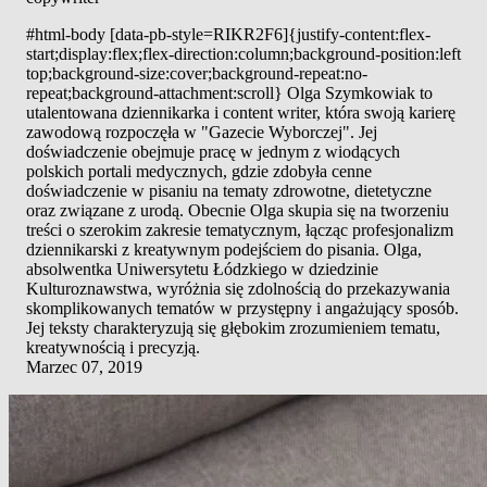
#html-body [data-pb-style=RIKR2F6]{justify-content:flex-
start;display:flex;flex-direction:column;background-position:left
top;background-size:cover;background-repeat:no-
repeat;background-attachment:scroll} Olga Szymkowiak to
utalentowana dziennikarka i content writer, która swoją karierę
zawodową rozpoczęła w "Gazecie Wyborczej". Jej
doświadczenie obejmuje pracę w jednym z wiodących
polskich portali medycznych, gdzie zdobyła cenne
doświadczenie w pisaniu na tematy zdrowotne, dietetyczne
oraz związane z urodą. Obecnie Olga skupia się na tworzeniu
treści o szerokim zakresie tematycznym, łącząc profesjonalizm
dziennikarski z kreatywnym podejściem do pisania. Olga,
absolwentka Uniwersytetu Łódzkiego w dziedzinie
Kulturoznawstwa, wyróżnia się zdolnością do przekazywania
skomplikowanych tematów w przystępny i angażujący sposób.
Jej teksty charakteryzują się głębokim zrozumieniem tematu,
kreatywnością i precyzją.
Marzec 07, 2019