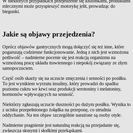
W niektórych przypadkach przejedzenie się kiszonkami, produktami
mlecznymi może przyspieszyć motorykę jelit, prowadząc do
biegunki.
Jakie są objawy przejedzenia?
Oprócz objawów gastrycznych mogą dołączyć się też inne, które
pogarszają codzienne funkcjonowanie. Jedną z nich jest wzmożona
potliwość – nadmierne pocenie się jest reakcją organizmu na
wzmożoną pracę układu trawiennego i niepokój związany ze złym
samopoczuciem.
Część osób skarży się na uczucie zmęczenia i senności po posiłku.
To jest wynikiem wyrzutu insuliny, który prowadzi do spadku
poziomu cukru we krwi oraz produkcji serotoniny i melatoniny,
hormonów wpływających na senność.
Niektórzy zgłaszają uczucie duszności po dużym posiłku. Wynika to
z ucisku przepełnionego żołądka na przeponę, co utrudnia
oddychanie. Na ten objaw szczególnie narażone są osoby otyłe.
Nadmierne pragnienie jest naturalną reakcją na przejadanie się,
zwłaszcza słonymi i słodkimi przekąskami.