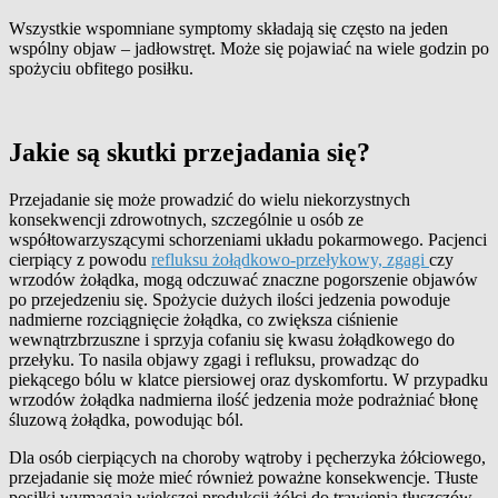
Wszystkie wspomniane symptomy składają się często na jeden
wspólny objaw – jadłowstręt. Może się pojawiać na wiele godzin po
spożyciu obfitego posiłku.
Jakie są skutki przejadania się?
Przejadanie się może prowadzić do wielu niekorzystnych
konsekwencji zdrowotnych, szczególnie u osób ze
współtowarzyszącymi schorzeniami układu pokarmowego. Pacjenci
cierpiący z powodu
refluksu żołądkowo-przełykowy, zgagi
czy
wrzodów żołądka, mogą odczuwać znaczne pogorszenie objawów
po przejedzeniu się. Spożycie dużych ilości jedzenia powoduje
nadmierne rozciągnięcie żołądka, co zwiększa ciśnienie
wewnątrzbrzuszne i sprzyja cofaniu się kwasu żołądkowego do
przełyku. To nasila objawy zgagi i refluksu, prowadząc do
piekącego bólu w klatce piersiowej oraz dyskomfortu. W przypadku
wrzodów żołądka nadmierna ilość jedzenia może podrażniać błonę
śluzową żołądka, powodując ból.
Dla osób cierpiących na choroby wątroby i pęcherzyka żółciowego,
przejadanie się może mieć również poważne konsekwencje. Tłuste
posiłki wymagają większej produkcji żółci do trawienia tłuszczów,