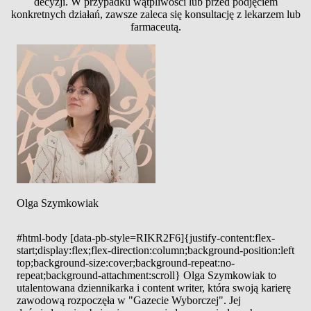
decyzji. W przypadku wątpliwości lub przed podjęciem
konkretnych działań, zawsze zaleca się konsultację z lekarzem lub
farmaceutą.
Olga Szymkowiak
#html-body [data-pb-style=RIKR2F6]{justify-content:flex-
start;display:flex;flex-direction:column;background-position:left
top;background-size:cover;background-repeat:no-
repeat;background-attachment:scroll} Olga Szymkowiak to
utalentowana dziennikarka i content writer, która swoją karierę
zawodową rozpoczęła w "Gazecie Wyborczej". Jej