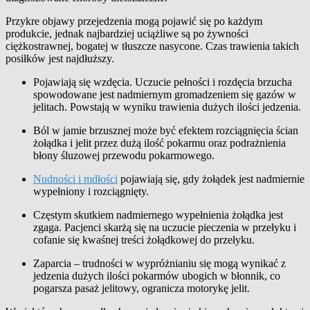
Przykre objawy przejedzenia mogą pojawić się po każdym
produkcie, jednak najbardziej uciążliwe są po żywności
ciężkostrawnej, bogatej w tłuszcze nasycone. Czas trawienia takich
posiłków jest najdłuższy.
Pojawiają się wzdęcia. Uczucie pełności i rozdęcia brzucha
spowodowane jest nadmiernym gromadzeniem się gazów w
jelitach. Powstają w wyniku trawienia dużych ilości jedzenia.
Ból w jamie brzusznej może być efektem rozciągnięcia ścian
żołądka i jelit przez dużą ilość pokarmu oraz podrażnienia
błony śluzowej przewodu pokarmowego.
Nudności i mdłości
pojawiają się, gdy żołądek jest nadmiernie
wypełniony i rozciągnięty.
Częstym skutkiem nadmiernego wypełnienia żołądka jest
zgaga.
Pacjenci skarżą się na
uczucie pieczenia w przełyku i
cofanie się kwaśnej treści żołądkowej do przełyku.
Zaparcia – trudności w wypróżnianiu się mogą wynikać z
jedzenia dużych ilości pokarmów ubogich w błonnik, co
pogarsza pasaż jelitowy, ogranicza motorykę jelit.