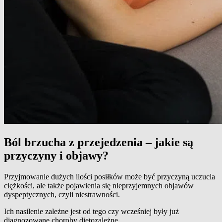
Ból brzucha z przejedzenia – jakie są
przyczyny i objawy?
Przyjmowanie dużych ilości posiłków może być przyczyną uczucia
ciężkości, ale także pojawienia się nieprzyjemnych objawów
dyspeptycznych, czyli niestrawności.
Ich nasilenie zależne jest od tego czy wcześniej były już
diagnozowane choroby dietozależne.