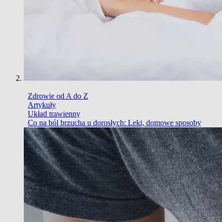
Zdrowie od A do Z
Artykuły
Układ trawienny
Co na ból brzucha u dorosłych: Leki, domowe sposoby