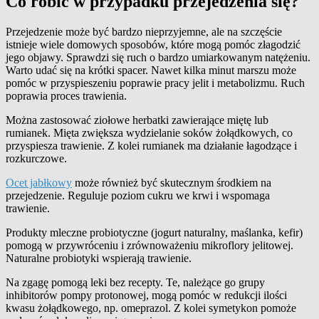
Co robić w przypadku przejedzenia się?
Przejedzenie może być bardzo nieprzyjemne, ale na szczęście
istnieje wiele domowych sposobów, które mogą pomóc złagodzić
jego objawy. Sprawdzi się ruch o bardzo umiarkowanym natężeniu.
Warto udać się na krótki spacer. Nawet kilka minut marszu może
pomóc w przyspieszeniu poprawie pracy jelit i metabolizmu. Ruch
poprawia proces trawienia.
Można zastosować ziołowe herbatki zawierające miętę lub
rumianek. Mięta zwiększa wydzielanie soków żołądkowych, co
przyspiesza trawienie. Z kolei rumianek ma działanie łagodzące i
rozkurczowe.
Ocet jabłkowy
może również być skutecznym środkiem na
przejedzenie. Reguluje poziom cukru we krwi i wspomaga
trawienie.
Produkty mleczne probiotyczne (jogurt naturalny, maślanka, kefir)
pomogą w przywróceniu i zrównoważeniu mikroflory jelitowej.
Naturalne probiotyki wspierają trawienie.
Na zgagę pomogą leki bez recepty. Te, należące go grupy
inhibitorów pompy protonowej, mogą pomóc w redukcji ilości
kwasu żołądkowego, np. omeprazol. Z kolei symetykon pomoże