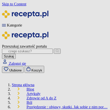
Skip to Content
Kategorie
Przeszukaj zawartość portalu
Szukaj
Zaloguj się
Ulubione
Koszyk
Strona główna
Blog
Artykuły
Zdrowie od A do Z
Ból
Przejedzenie : objawy, skutki. Jak sobie z nim por…