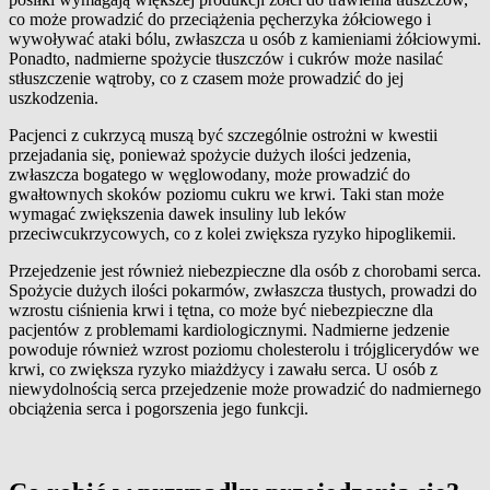
co może prowadzić do przeciążenia pęcherzyka żółciowego i
wywoływać ataki bólu, zwłaszcza u osób z kamieniami żółciowymi.
Ponadto, nadmierne spożycie tłuszczów i cukrów może nasilać
stłuszczenie wątroby, co z czasem może prowadzić do jej
uszkodzenia.
Pacjenci z cukrzycą muszą być szczególnie ostrożni w kwestii
przejadania się, ponieważ spożycie dużych ilości jedzenia,
zwłaszcza bogatego w węglowodany, może prowadzić do
gwałtownych skoków poziomu cukru we krwi. Taki stan może
wymagać zwiększenia dawek insuliny lub leków
przeciwcukrzycowych, co z kolei zwiększa ryzyko hipoglikemii.
Przejedzenie jest również niebezpieczne dla osób z chorobami serca.
Spożycie dużych ilości pokarmów, zwłaszcza tłustych, prowadzi do
wzrostu ciśnienia krwi i tętna, co może być niebezpieczne dla
pacjentów z problemami kardiologicznymi. Nadmierne jedzenie
powoduje również wzrost poziomu cholesterolu i trójglicerydów we
krwi, co zwiększa ryzyko miażdżycy i zawału serca. U osób z
niewydolnością serca przejedzenie może prowadzić do nadmiernego
obciążenia serca i pogorszenia jego funkcji.