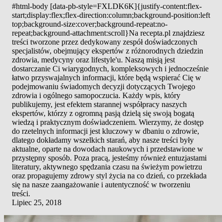
#html-body [data-pb-style=FXLDK6K]{justify-content:flex-
start;display:flex;flex-direction:column;background-position:left
top;background-size:cover;background-repeat:no-
repeat;background-attachment:scroll}Na recepta.pl znajdziesz
treści tworzone przez dedykowany zespół doświadczonych
specjalistów, obejmujący ekspertów z różnorodnych dziedzin
zdrowia, medycyny oraz lifestyle'u. Naszą misją jest
dostarczanie Ci wiarygodnych, kompleksowych i jednocześnie
łatwo przyswajalnych informacji, które będą wspierać Cię w
podejmowaniu świadomych decyzji dotyczących Twojego
zdrowia i ogólnego samopoczucia. Każdy wpis, który
publikujemy, jest efektem starannej współpracy naszych
ekspertów, którzy z ogromną pasją dzielą się swoją bogatą
wiedzą i praktycznym doświadczeniem. Wierzymy, że dostęp
do rzetelnych informacji jest kluczowy w dbaniu o zdrowie,
dlatego dokładamy wszelkich starań, aby nasze treści były
aktualne, oparte na dowodach naukowych i przedstawione w
przystępny sposób. Poza pracą, jesteśmy również entuzjastami
literatury, aktywnego spędzania czasu na świeżym powietrzu
oraz propagujemy zdrowy styl życia na co dzień, co przekłada
się na nasze zaangażowanie i autentyczność w tworzeniu
treści.
Lipiec 25, 2018