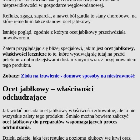
nieprawidłowości w gospodarce węglowodanowej.
Refluks, zgaga, zaparcia, a nawet ból gardła to stany chorobowe, na
które remedium także stanowi ocet jabłkowy.
Istnieje pogląd, zgodnie z którym ocet jabłkowy przeciwdziała
nowotworom.
Zatem przyglądając się bliżej specjałowi, jakim jest
ocet jabłkowy
,
właściwości lecznicze
to te, które wysuwają się tutaj na przód
peletonu z dobrodziejstwami dostarczanymi wraz z przyjmowaniem
tego produktu.
Zobacz:
Zioła na trawienie - domowe sposoby na niestrawność
Ocet jabłkowy – właściwości
odchudzające
Jak widać posiada ocet jabłkowy właściwości zdrowotne, ale to nie
wszystkie zalety tego produktu. Śmiało można bowiem zaliczyć
ocet jabłkowy do preparatów wspomagających proces
odchudzania
.
Dzięki zalecie, jaką jest regulacja poziomu glukozy we krwi oraz