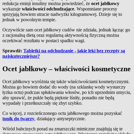
redukcja emisji insuliny można powiedzieć, że
ocet jabłkowy
wykazuje
właściwości odchudzające
. Wspomniane procesy
sprzyjają bowiem utracie nadwyżki kilogramowej. Dzieje się to
jednak w powolnym tempie.
Oczywiście sam ocet jabłkowy cudów nie zdziała, jednak łącząc go
z racjonalną dietą oraz regularną aktywnością fizyczną można
oczekiwać rezultatu w postaci spadku wagi.
Sprawdź:
Tabletki na odchudzanie - jakie leki bez recepty są
najskuteczniejsze?
Ocet jabłkowy – właściwości kosmetyczne
Ocet jabłkowy wyróżnia się także właściwościami kosmetycznymi.
Można go bowiem dodać do wody (na szklankę wody wystarczy
łyżka octu) podczas spłukiwania włosów, po ich uprzednim umyciu,
aby sprawić, że pukle będą pięknie lśniły, ponadto nie będą
wypadały i przetłuszczały się zbyt szybko.
Co więcej, z rozcieńczonego octu jabłkowego można pozyskać
tonik do twarzy
, działający antyseptycznie.
Wśród babcinych porad na zmarszczki mimiczne znajdują się te