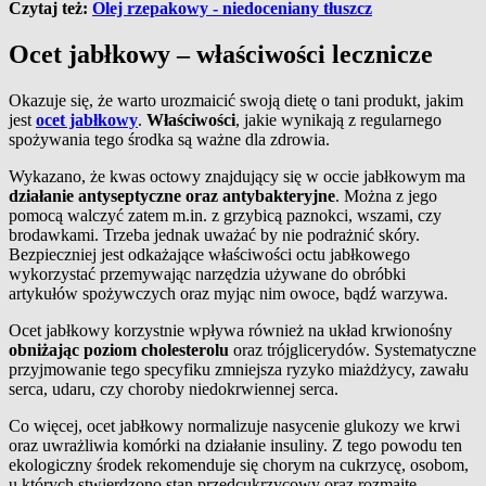
Czytaj też:
Olej rzepakowy - niedoceniany tłuszcz
Ocet jabłkowy – właściwości lecznicze
Okazuje się, że warto urozmaicić swoją dietę o tani produkt, jakim
jest
ocet jabłkowy
.
Właściwości
, jakie wynikają z regularnego
spożywania tego środka są ważne dla zdrowia.
Wykazano, że kwas octowy znajdujący się w occie jabłkowym ma
działanie antyseptyczne oraz antybakteryjne
. Można z jego
pomocą walczyć zatem m.in. z grzybicą paznokci, wszami, czy
brodawkami. Trzeba jednak uważać by nie podrażnić skóry.
Bezpieczniej jest odkażające właściwości octu jabłkowego
wykorzystać przemywając narzędzia używane do obróbki
artykułów spożywczych oraz myjąc nim owoce, bądź warzywa.
Ocet jabłkowy korzystnie wpływa również na układ krwionośny
obniżając poziom cholesterolu
oraz trójglicerydów. Systematyczne
przyjmowanie tego specyfiku zmniejsza ryzyko miażdżycy, zawału
serca, udaru, czy choroby niedokrwiennej serca.
Co więcej, ocet jabłkowy normalizuje nasycenie glukozy we krwi
oraz uwrażliwia komórki na działanie insuliny. Z tego powodu ten
ekologiczny środek rekomenduje się chorym na cukrzycę, osobom,
u których stwierdzono stan przedcukrzycowy oraz rozmaite