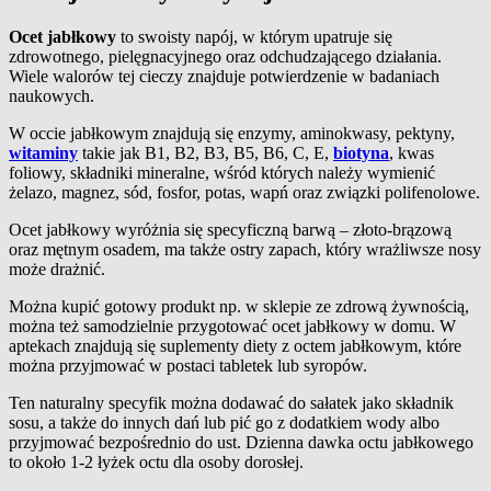
Ocet jabłkowy
to swoisty napój, w którym upatruje się
zdrowotnego, pielęgnacyjnego oraz odchudzającego działania.
Wiele walorów tej cieczy znajduje potwierdzenie w badaniach
naukowych.
W occie jabłkowym znajdują się enzymy, aminokwasy, pektyny,
witaminy
takie jak B1, B2, B3, B5, B6, C, E,
biotyna
, kwas
foliowy, składniki mineralne, wśród których należy wymienić
żelazo, magnez, sód, fosfor, potas, wapń oraz związki polifenolowe.
Ocet jabłkowy wyróżnia się specyficzną barwą – złoto-brązową
oraz mętnym osadem, ma także ostry zapach, który wrażliwsze nosy
może drażnić.
Można kupić gotowy produkt np. w sklepie ze zdrową żywnością,
można też samodzielnie przygotować ocet jabłkowy w domu. W
aptekach znajdują się suplementy diety z octem jabłkowym, które
można przyjmować w postaci tabletek lub syropów.
Ten naturalny specyfik można dodawać do sałatek jako składnik
sosu, a także do innych dań lub pić go z dodatkiem wody albo
przyjmować bezpośrednio do ust. Dzienna dawka octu jabłkowego
to około 1-2 łyżek octu dla osoby dorosłej.