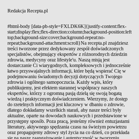
Redakcja Recepta.pl
#html-body [data-pb-style=FXLDK6K]{justify-content:flex-
start;display:flex;flex-direction:column;background-position:left
top;background-size:cover;background-repeat:no-
repeat;background-attachment:scroll}Na recepta.pl znajdziesz
treści tworzone przez dedykowany zespół doświadczonych
specjalistów, obejmujący ekspertów z różnorodnych dziedzin
zdrowia, medycyny oraz lifestyle'u. Naszą misją jest
dostarczanie Ci wiarygodnych, kompleksowych i jednocześnie
łatwo przyswajalnych informacji, które będą wspierać Cię w
podejmowaniu świadomych decyzji dotyczących Twojego
zdrowia i ogólnego samopoczucia. Każdy wpis, który
publikujemy, jest efektem starannej współpracy naszych
ekspertów, którzy z ogromną pasją dzielą się swoją bogatą
wiedzą i praktycznym doświadczeniem. Wierzymy, że dostęp
do rzetelnych informacji jest kluczowy w dbaniu o zdrowie,
dlatego dokładamy wszelkich starań, aby nasze treści były
aktualne, oparte na dowodach naukowych i przedstawione w
przystępny sposób. Poza pracą, jesteśmy również entuzjastami
literatury, aktywnego spędzania czasu na świeżym powietrzu
oraz propagujemy zdrowy styl życia na co dzień, co przekłada
się na nasze zaangażowanie i autentyczność w tworzeniu...