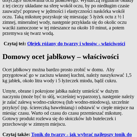
dotyczące stosowania octu jabłkowego. Wystarczą regularne okłady
z tej cieczy układane na sferę wokół oczu, by po niedługim czasie
zauważyć poprawę w jędrności i elastyczności naskórka wokół
oczu. Taką miksturę pozyskuje się mieszając 5 łyżek octu z ½ l
zimnej, mineralnej wody, następnie przykłada się do okolic oczu
waciki zamoczone w tej mieszance na około 10 minut, a potem
przemywa się twarz wodą.
Czytaj też:
Olejek różany do twarzy i włosów - właściwości
Domowy ocet jabłkowy – właściwości
Ocet jabłkowy można bardzo prosto zrobić w domu. Aby
przygotować go w zaciszu własnej kuchni, należy naszykować 1,5
kg jabłek, około litra wody i 5 łyżeczek miodu, bądź cukru.
Umyte, obrane i pokrojone jabłka należy umieścić w dużym
naczyniu (może być to słój, wcześniej wyparzony), następnie należy
je zalać zalewą wodno-cukrową (lub wodno-miodową), szczelnie
przykryć (np. ściereczką bawełnianą) i odstawić w ciepłe miejsce na
miesiąc czasu. Warto od czasu do czasu przemieszać miksturę.
Gotowy produkt rozlewa się do słoiczków lub buteleczek i
przechowuje w zimnym miejscu.
Czytaj także:
Tonik do twarzy - jak wybrać najlepszy tonik do