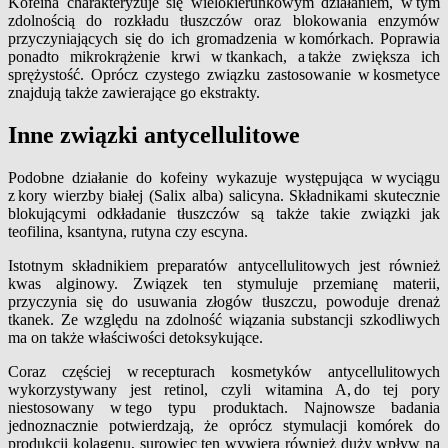
Kofeina charakteryzuje się wielokierunkowym działaniem, w tym
zdolnością do rozkładu tłuszczów oraz blokowania enzymów
przyczyniających się do ich gromadzenia w komórkach. Poprawia
ponadto mikrokrążenie krwi w tkankach, a także zwiększa ich
sprężystość. Oprócz czystego związku zastosowanie w kosmetyce
znajdują także zawierające go ekstrakty.
Inne związki antycellulitowe
Podobne działanie do kofeiny wykazuje występująca w wyciągu
z kory wierzby białej (Salix alba) salicyna. Składnikami skutecznie
blokującymi odkładanie tłuszczów są także takie związki jak
teofilina, ksantyna, rutyna czy escyna.
Istotnym składnikiem preparatów antycellulitowych jest również
kwas alginowy. Związek ten stymuluje przemianę materii,
przyczynia się do usuwania złogów tłuszczu, powoduje drenaż
tkanek. Ze względu na zdolność wiązania substancji szkodliwych
ma on także właściwości detoksykujące.
Coraz częściej w recepturach kosmetyków antycellulitowych
wykorzystywany jest retinol, czyli witamina A, do tej pory
niestosowany w tego typu produktach. Najnowsze badania
jednoznacznie potwierdzają, że oprócz stymulacji komórek do
produkcji kolagenu, surowiec ten wywiera również duży wpływ na