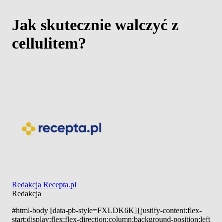
Jak skutecznie walczyć z
cellulitem?
Redakcja Recepta.pl
Redakcja
#html-body [data-pb-style=FXLDK6K]{justify-content:flex-
start;display:flex;flex-direction:column;background-position:left