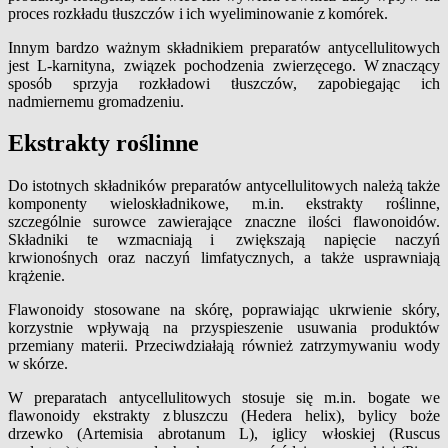
proces rozkładu tłuszczów i ich wyeliminowanie z komórek.
Innym bardzo ważnym składnikiem preparatów antycellulitowych
jest L-karnityna, związek pochodzenia zwierzęcego. W znaczący
sposób sprzyja rozkładowi tłuszczów, zapobiegając ich
nadmiernemu gromadzeniu.
Ekstrakty roślinne
Do istotnych składników preparatów antycellulitowych należą także
komponenty wieloskładnikowe, m.in. ekstrakty roślinne,
szczególnie surowce zawierające znaczne ilości flawonoidów.
Składniki te wzmacniają i zwiększają napięcie naczyń
krwionośnych oraz naczyń limfatycznych, a także usprawniają
krążenie.
Flawonoidy stosowane na skórę, poprawiając ukrwienie skóry,
korzystnie wpływają na przyspieszenie usuwania produktów
przemiany materii. Przeciwdziałają również zatrzymywaniu wody
w skórze.
W preparatach antycellulitowych stosuje się m.in. bogate we
flawonoidy ekstrakty z bluszczu (Hedera helix), bylicy boże
drzewko (Artemisia abrotanum L), iglicy włoskiej (Ruscus