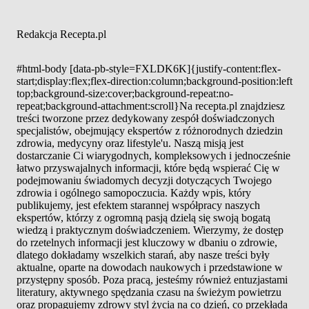
Redakcja Recepta.pl
#html-body [data-pb-style=FXLDK6K]{justify-content:flex-
start;display:flex;flex-direction:column;background-position:left
top;background-size:cover;background-repeat:no-
repeat;background-attachment:scroll}Na recepta.pl znajdziesz
treści tworzone przez dedykowany zespół doświadczonych
specjalistów, obejmujący ekspertów z różnorodnych dziedzin
zdrowia, medycyny oraz lifestyle'u. Naszą misją jest
dostarczanie Ci wiarygodnych, kompleksowych i jednocześnie
łatwo przyswajalnych informacji, które będą wspierać Cię w
podejmowaniu świadomych decyzji dotyczących Twojego
zdrowia i ogólnego samopoczucia. Każdy wpis, który
publikujemy, jest efektem starannej współpracy naszych
ekspertów, którzy z ogromną pasją dzielą się swoją bogatą
wiedzą i praktycznym doświadczeniem. Wierzymy, że dostęp
do rzetelnych informacji jest kluczowy w dbaniu o zdrowie,
dlatego dokładamy wszelkich starań, aby nasze treści były
aktualne, oparte na dowodach naukowych i przedstawione w
przystępny sposób. Poza pracą, jesteśmy również entuzjastami
literatury, aktywnego spędzania czasu na świeżym powietrzu
oraz propagujemy zdrowy styl życia na co dzień, co przekłada