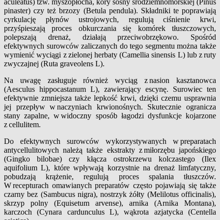
aculeatus) tzw. myszopłocha, kory sosny śródziemnomorskiej (Pinus
pinaster) czy też brzozy (Betula pendula). Składniki te poprawiają
cyrkulację płynów ustrojowych, regulują ciśnienie krwi,
przyśpieszają proces obkurczania się komórek tłuszczowych,
polepszają drenaż, działają przeciwobrzękowo. Spośród
efektywnych surowców zaliczanych do tego segmentu można także
wymienić wyciągi z zielonej herbaty (Camellia sinensis L) lub z ruty
zwyczajnej (Ruta graveolens L).
Na uwagę zasługuje również wyciąg z nasion kasztanowca
(Aesculus hippocastanum L), zawierający escynę. Surowiec ten
efektywnie zmniejsza także lepkość krwi, dzięki czemu usprawnia
jej przepływ w naczyniach krwionośnych. Skutecznie ogranicza
stany zapalne, w widoczny sposób łagodzi dysfunkcje kojarzone
z cellulitem.
Do efektywnych surowców wykorzystywanych w preparatach
antycellulitowych należą także ekstrakty z miłorzębu japońskiego
(Gingko bilobae) czy kłącza ostrokrzewu kolczastego (Ilex
aquifolium L), które wpływają korzystnie na drenaż limfatyczny,
pobudzają krążenie, regulują proces spalania tłuszczów.
W recepturach omawianych preparatów często pojawiają się także
czarny bez (Sambucus nigra), nostrzyk żółty (Melilotus officinalis),
skrzyp polny (Equisetum arvense), arnika (Arnika Montana),
karczoch (Cynara cardunculus L), wąkrota azjatycka (Centella