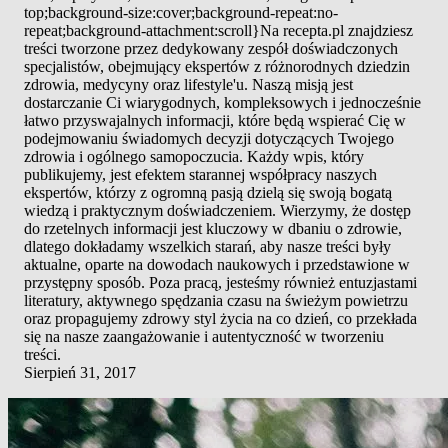
top;background-size:cover;background-repeat:no-
repeat;background-attachment:scroll}Na recepta.pl znajdziesz
treści tworzone przez dedykowany zespół doświadczonych
specjalistów, obejmujący ekspertów z różnorodnych dziedzin
zdrowia, medycyny oraz lifestyle'u. Naszą misją jest
dostarczanie Ci wiarygodnych, kompleksowych i jednocześnie
łatwo przyswajalnych informacji, które będą wspierać Cię w
podejmowaniu świadomych decyzji dotyczących Twojego
zdrowia i ogólnego samopoczucia. Każdy wpis, który
publikujemy, jest efektem starannej współpracy naszych
ekspertów, którzy z ogromną pasją dzielą się swoją bogatą
wiedzą i praktycznym doświadczeniem. Wierzymy, że dostęp
do rzetelnych informacji jest kluczowy w dbaniu o zdrowie,
dlatego dokładamy wszelkich starań, aby nasze treści były
aktualne, oparte na dowodach naukowych i przedstawione w
przystępny sposób. Poza pracą, jesteśmy również entuzjastami
literatury, aktywnego spędzania czasu na świeżym powietrzu
oraz propagujemy zdrowy styl życia na co dzień, co przekłada
się na nasze zaangażowanie i autentyczność w tworzeniu
treści.
Sierpień 31, 2017