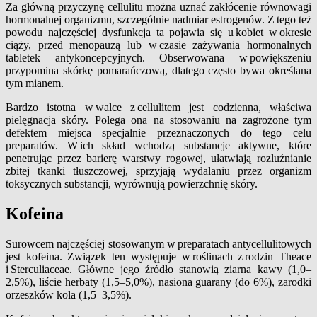
Za główną przyczynę cellulitu można uznać zakłócenie równowagi
hormonalnej organizmu, szczególnie nadmiar estrogenów. Z tego też
powodu najczęściej dysfunkcja ta pojawia się u kobiet w okresie
ciąży, przed menopauzą lub w czasie zażywania hormonalnych
tabletek antykoncepcyjnych. Obserwowana w powiększeniu
przypomina skórkę pomarańczową, dlatego często bywa określana
tym mianem.
Bardzo istotna w walce z cellulitem jest codzienna, właściwa
pielęgnacja skóry. Polega ona na stosowaniu na zagrożone tym
defektem miejsca specjalnie przeznaczonych do tego celu
preparatów. W ich skład wchodzą substancje aktywne, które
penetrując przez barierę warstwy rogowej, ułatwiają rozluźnianie
zbitej tkanki tłuszczowej, sprzyjają wydalaniu przez organizm
toksycznych substancji, wyrównują powierzchnię skóry.
Kofeina
Surowcem najczęściej stosowanym w preparatach antycellulitowych
jest kofeina. Związek ten występuje w roślinach z rodzin Theace
i Sterculiaceae. Główne jego źródło stanowią ziarna kawy (1,0–
2,5%), liście herbaty (1,5–5,0%), nasiona guarany (do 6%), zarodki
orzeszków kola (1,5–3,5%).