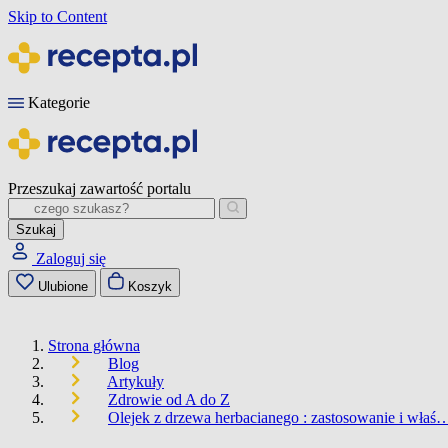
Skip to Content
Kategorie
Przeszukaj zawartość portalu
Szukaj
Zaloguj się
Ulubione
Koszyk
Strona główna
Blog
Artykuły
Zdrowie od A do Z
Olejek z drzewa herbacianego : zastosowanie i właś