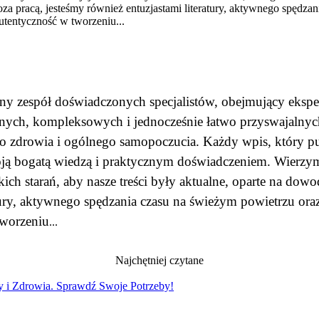
a pracą, jesteśmy również entuzjastami literatury, aktywnego spędza
autentyczność w tworzeniu...
any zespół doświadczonych specjalistów, obejmujący eks
godnych, kompleksowych i jednocześnie łatwo przyswajalnyc
drowia i ogólnego samopoczucia. Każdy wpis, który publ
oją bogatą wiedzą i praktycznym doświadczeniem. Wierzymy,
ch starań, aby nasze treści były aktualne, oparte na do
atury, aktywnego spędzania czasu na świeżym powietrzu ora
tworzeniu
...
Najchętniej czytane
y i Zdrowia. Sprawdź Swoje Potrzeby!