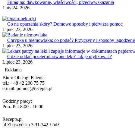
Furagina: dawkowanie, właściwości, przeciwwskazania
Luty 24, 2026
Co na oparzenia skóry? Domowe sposoby i pierwsza pomoc
Lipiec 23, 2026
Chrypka u niemowlaka: co podać? Przyczyny i sposoby łagodzen
Lipiec 23, 2026
Gdzie oddać przeterminowane leki? Jak je utylizować?
Lipiec 23, 2026
Reklama
Biuro Obsługi Klienta
tel.:
+48 42 200 75 75
e-mail:
pomoc@recepta.pl
Godziny pracy:
Pon.-Pt.:
8:00 - 16:00
Recepta.pl
ul.Zbąszyńska 3
91-342 Łódź