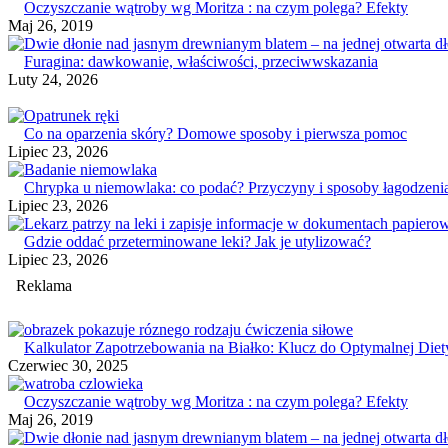
Oczyszczanie wątroby wg Moritza : na czym polega? Efekty
Maj 26, 2019
Furagina: dawkowanie, właściwości, przeciwwskazania
Luty 24, 2026
Co na oparzenia skóry? Domowe sposoby i pierwsza pomoc
Lipiec 23, 2026
Chrypka u niemowlaka: co podać? Przyczyny i sposoby łagodzen
Lipiec 23, 2026
Gdzie oddać przeterminowane leki? Jak je utylizować?
Lipiec 23, 2026
Reklama
Kalkulator Zapotrzebowania na Białko: Klucz do Optymalnej Diet
Czerwiec 30, 2025
Oczyszczanie wątroby wg Moritza : na czym polega? Efekty
Maj 26, 2019