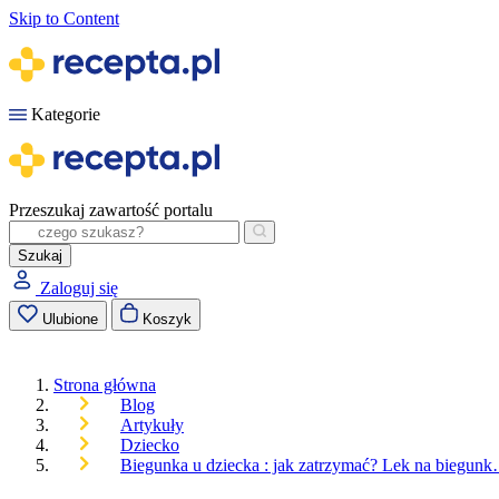
Skip to Content
Kategorie
Przeszukaj zawartość portalu
Szukaj
Zaloguj się
Ulubione
Koszyk
Strona główna
Blog
Artykuły
Dziecko
Biegunka u dziecka : jak zatrzymać? Lek na biegun