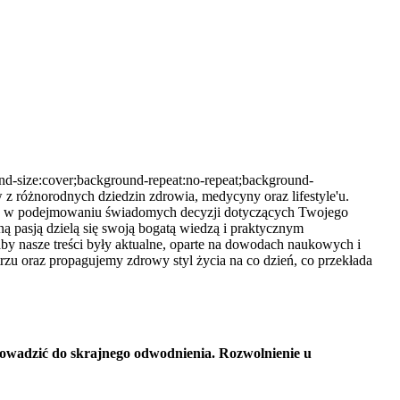
und-size:cover;background-repeat:no-repeat;background-
 z różnorodnych dziedzin zdrowia, medycyny oraz lifestyle'u.
 Cię w podejmowaniu świadomych decyzji dotyczących Twojego
ą pasją dzielą się swoją bogatą wiedzą i praktycznym
aby nasze treści były aktualne, oparte na dowodach naukowych i
rzu oraz propagujemy zdrowy styl życia na co dzień, co przekłada
prowadzić do skrajnego odwodnienia. Rozwolnienie u