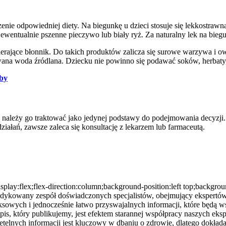
odpowiedniej diety. Na biegunkę u dzieci stosuje się lekkostrawną di
wentualnie pszenne pieczywo lub biały ryż. Za naturalny lek na biegu
erające błonnik. Do takich produktów zalicza się surowe warzywa i o
azowana woda źródlana. Dziecku nie powinno się podawać soków, herba
oby
ie należy go traktować jako jedynej podstawy do podejmowania decyzj
działań, zawsze zaleca się konsultację z lekarzem lub farmaceutą.
splay:flex;flex-direction:column;background-position:left top;backgro
z dedykowany zespół doświadczonych specjalistów, obejmujący ekspert
pleksowych i jednocześnie łatwo przyswajalnych informacji, które będ
 który publikujemy, jest efektem starannej współpracy naszych ekspe
elnych informacji jest kluczowy w dbaniu o zdrowie, dlatego dokładamy