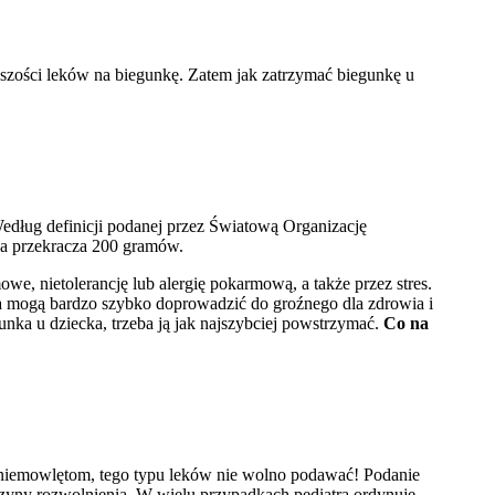
zości leków na biegunkę. Zatem jak zatrzymać biegunkę u
 Według definicji podanej przez Światową Organizację
asa przekracza 200 gramów.
we, nietolerancję lub alergię pokarmową, a także przez stres.
 mogą bardzo szybko doprowadzić do groźnego dla zdrowia i
unka u dziecka, trzeba ją jak najszybciej powstrzymać.
Co na
 niemowlętom, tego typu leków nie wolno podawać! Podanie
yczyny rozwolnienia. W wielu przypadkach pediatra ordynuje