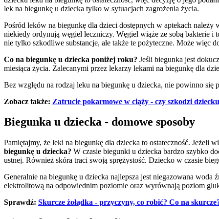
lek na biegunkę u dziecka tylko w sytuacjach zagrożenia życia.
Pośród leków na biegunkę dla dzieci dostępnych w aptekach należy wy
niekiedy ordynują węgiel leczniczy. Węgiel wiąże ze sobą bakterie i 
nie tylko szkodliwe substancje, ale także te pożyteczne. Może więc
Co na biegunkę u dziecka poniżej roku?
Jeśli biegunka jest dokuc
miesiąca życia. Zalecanymi przez lekarzy lekami na biegunkę dla dziec
Bez względu na rodzaj leku na biegunkę u dziecka, nie powinno się 
Zobacz także:
Zatrucie pokarmowe w ciąży - czy szkodzi dzieck
Biegunka u dziecka - domowe sposoby
Pamiętajmy, że leki na biegunkę dla dziecka to ostateczność. Jeżeli w
biegunkę u dziecka?
W czasie biegunki u dziecka bardzo szybko do
ustnej. Również skóra traci swoją sprężystość. Dziecko w czasie bi
Generalnie na biegunkę u dziecka najlepsza jest niegazowana woda 
elektrolitową na odpowiednim poziomie oraz wyrównają poziom glu
Sprawdź:
Skurcze żołądka - przyczyny, co robić? Co na skurcze