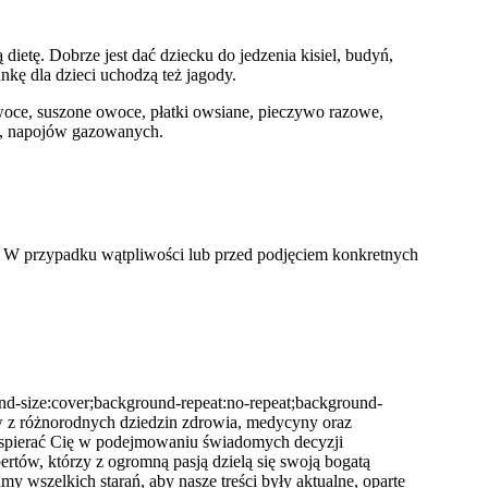
etę. Dobrze jest dać dziecku do jedzenia kisiel, budyń,
nkę dla dzieci uchodzą też jagody.
woce, suszone owoce, płatki owsiane, pieczywo razowe,
ty, napojów gazowanych.
i. W przypadku wątpliwości lub przed podjęciem konkretnych
und-size:cover;background-repeat:no-repeat;background-
ów z różnorodnych dziedzin zdrowia, medycyny oraz
ą wspierać Cię w podejmowaniu świadomych decyzji
rtów, którzy z ogromną pasją dzielą się swoją bogatą
 wszelkich starań, aby nasze treści były aktualne, oparte