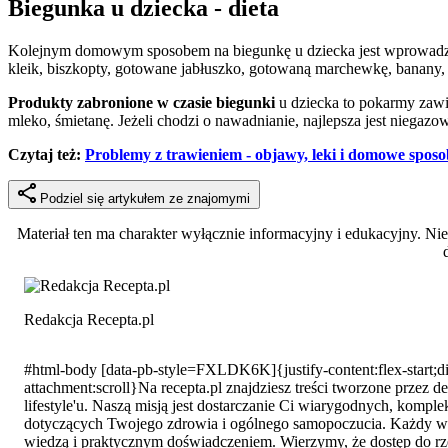
Biegunka u dziecka - dieta
Kolejnym domowym sposobem na biegunkę u dziecka jest wprowadzenie 
kleik, biszkopty, gotowane jabłuszko, gotowaną marchewkę, banany, e
Produkty zabronione w czasie biegunki
u dziecka to pokarmy zawi
mleko, śmietanę. Jeżeli chodzi o nawadnianie, najlepsza jest nieg
Czytaj też:
Problemy z trawieniem - objawy, leki i domowe spos
Podziel się artykułem ze znajomymi
Materiał ten ma charakter wyłącznie informacyjny i edukacyjny. N
Redakcja Recepta.pl
#html-body [data-pb-style=FXLDK6K]{justify-content:flex-start;di
attachment:scroll}Na recepta.pl znajdziesz treści tworzone prze
lifestyle'u. Naszą misją jest dostarczanie Ci wiarygodnych, kom
dotyczących Twojego zdrowia i ogólnego samopoczucia. Każdy wpis,
wiedzą i praktycznym doświadczeniem. Wierzymy, że dostęp do rzet