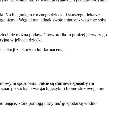
a. Na biegunkę u rocznego dziecka i starszego, lekarze
z organizmu. Węgiel ma jednak swoje minusy - wiąże ze sobą
la dzieci nie można podawać noworodkom poniżej pierwszego
ryjną w jelitach dziecka.
sultacji z lekarzem lub farmaceutą.
domowymi sposobami.
Jakie są domowe sposoby na
znać po suchych wargach, języku i błonie śluzowej jamy
awadniające, które pomogą utrzymać gospodarkę wodno-