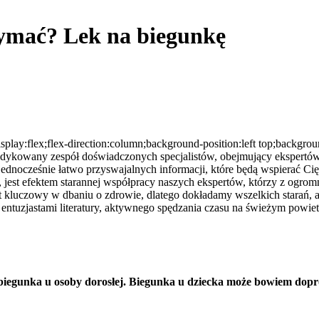
zymać? Lek na biegunkę
splay:flex;flex-direction:column;background-position:left top;backgro
 dedykowany zespół doświadczonych specjalistów, obejmujący ekspertów
 jednocześnie łatwo przyswajalnych informacji, które będą wspierać
jest efektem starannej współpracy naszych ekspertów, którzy z ogromn
t kluczowy w dbaniu o zdrowie, dlatego dokładamy wszelkich starań, 
entuzjastami literatury, aktywnego spędzania czasu na świeżym powiet
iż biegunka u osoby dorosłej. Biegunka u dziecka może bowiem do