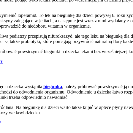
mienić loperamid. To lek na biegunkę dla dzieci powyżej 6. roku życi
toksyny zalegające w jelitach, a następnie jest wraz z nimi wydalany 
 doprowadzić do niedoboru witamin w organizmie.
zliwa pediatrzy przepisują nifuroksazyd, ale tego leku na biegunkę d
i są także probiotyki, które pomagają przywrócić naturalną florę bakte
próbować powstrzymać biegunki u dziecka lekami bez wcześniejszej kon
u?
ięc u dziecka wystąpiła
biegunka
, należy próbować powstrzymać ją 
chodzi do odwodnienia organizmu. Odwodnienie u dziecka łatwo rozpo
egunki trzeba odpowiednio nawadniać.
źródlana. Na biegunkę dla dzieci warto także kupić w aptece płyny n
kozy we krwi dziecka.
?