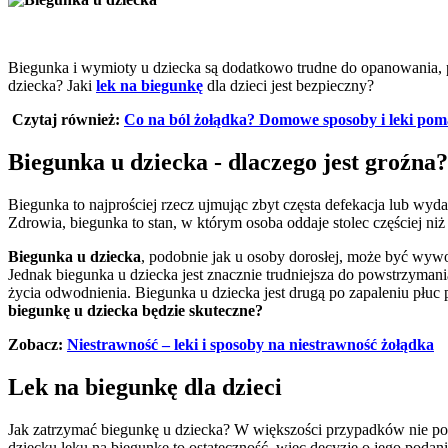
Biegunka i wymioty u dziecka są dodatkowo trudne do opanowania,
dziecka? Jaki
lek na biegunkę
dla dzieci jest bezpieczny?
Czytaj również:
Co na ból żołądka? Domowe sposoby i leki pom
Biegunka u dziecka - dlaczego jest groźna?
Biegunka to najprościej rzecz ujmując zbyt częsta defekacja lub wyda
Zdrowia, biegunka to stan, w którym osoba oddaje stolec częściej ni
Biegunka u dziecka
, podobnie jak u osoby dorosłej, może być wywoł
Jednak biegunka u dziecka jest znacznie trudniejsza do powstrzymani
życia odwodnienia. Biegunka u dziecka jest drugą po zapaleniu płuc p
biegunkę u dziecka będzie skuteczne?
Zobacz:
Niestrawność – leki i sposoby na niestrawność żołądka
Lek na biegunkę dla dzieci
Jak zatrzymać biegunkę u dziecka? W większości przypadków nie po
dziecku leku na biegunkę to ostateczność, więc decyzję o jego podan