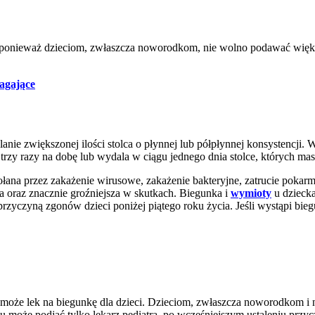
 ponieważ dzieciom, zwłaszcza noworodkom, nie wolno podawać więks
agające
lanie zwiększonej ilości stolca o płynnej lub półpłynnej konsystencji.
ż trzy razy na dobę lub wydala w ciągu jednego dnia stolce, których m
ana przez zakażenie wirusowe, zakażenie bakteryjne, zatrucie pokarmo
a oraz znacznie groźniejsza w skutkach. Biegunka i
wymioty
u dziecka
rzyczyną zgonów dzieci poniżej piątego roku życia. Jeśli wystąpi bieg
może lek na biegunkę dla dzieci. Dzieciom, zwłaszcza noworodkom i
iu może podjąć tylko lekarz pediatra, po wcześniejszym ustaleniu prz