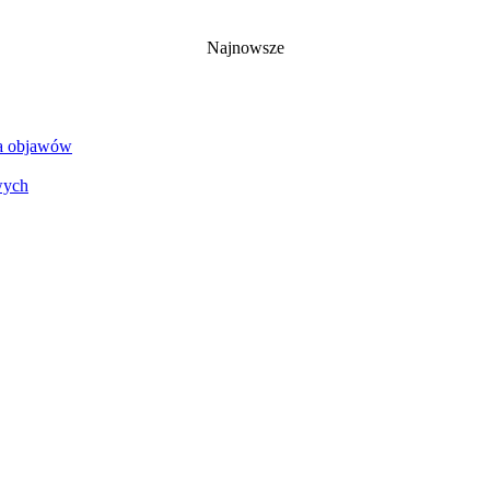
Najnowsze
ia objawów