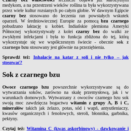
medykom, a na przestrzeni wieków roślina ta była wykorzystywana
przez wiele kultur rozsianych po całym globie. W dawnym Egipcie
czarny bez
stosowano do leczenia ran powstałych wskutek
oparzeń. W średniowiecznej Europie za pomocą
bzu czarnego
pobudzano laktację u kobiet. Indiańskie plemiona Ameryki
Północnej wykorzystywały z kolei
czarny bez
do walki ze
zwykłymi infekcjami i była to funkcja zbliżona do tej, którą
wykorzystuje się we współczesnym świecie - obecnie
sok z
czarnego bzu
stosowany jest głównie na przeziębienia.
Sprawdź też:
Inhalacje na katar z soli i nie tylko – jak
stosować?
Sok z czarnego bzu
Owoce czarnego bzu
powszechnie wykorzystywane są do
wytwarzania soków, zarówno na skalę przemysłową, jak i w
warunkach domowych. Wytwarzany z owoców czarnego bzu sok
swoją moc zawdzięcza bogactwu
witamin z grupy A, B i C,
minerałów
takich jak żelazo, potas, sód i wapń, antyutleniaczy,
kwasów organicznych i fenolowych, steroli, błonnika, garbnika,
pektyny.
Czytaj też:
Witamina C (kwas askorbinowy) - dawkowanie i