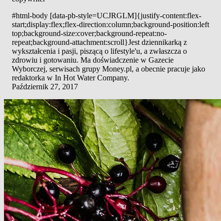
#html-body [data-pb-style=UCJRGLM]{justify-content:flex-
start;display:flex;flex-direction:column;background-position:left
top;background-size:cover;background-repeat:no-
repeat;background-attachment:scroll}Jest dziennikarką z
wykształcenia i pasji, piszącą o lifestyle'u, a zwłaszcza o
zdrowiu i gotowaniu. Ma doświadczenie w Gazecie
Wyborczej, serwisach grupy Money.pl, a obecnie pracuje jako
redaktorka w In Hot Water Company.
Październik 27, 2017