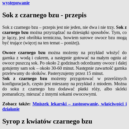
występowanie
Sok z czarnego bzu - przepis
Sok z czarnego bzu – przepis jest nie jeden, nie dwa i nie trzy.
Sok z
czarnego bzu
można przyrządzać na dziesiątki sposobów. Tym, co
je łączy, jest obróbka termiczna, bowiem surowe owoce bzu mogą
być trujące (więcej na ten temat – poniżej).
Owoce czarnego bzu
można możemy na przykład włożyć do
garnka z wodą i cukrem, a następnie gotować na małym ogniu aż
owoce puszczą sok. Po około 2 godzinach odcedzamy owoce i dalej
gotujemy sam sok – około 30-60 minut. Następnie zawartość garnka
przelewamy do słoików. Pasteryzujemy przez 15 minut.
Sok z czarnego bzu
możemy przygotować w przeróżnych
konfiguracjach, często jest mieszany na przykład z miodem. Można
do soku z czarnego bzu dodawać płatki róży, albo skórki
pomarańczy, mieszać z innymi sokami owocowymi.
Zobacz także:
Mniszek lekarski – zastosowanie, właściwości i
działanie
Syrop z kwiatów czarnego bzu