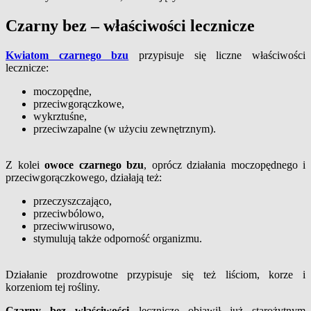
Czarny bez – właściwości lecznicze
Kwiatom czarnego bzu
przypisuje się liczne właściwości
lecznicze:
moczopędne,
przeciwgorączkowe,
wykrztuśne,
przeciwzapalne (w użyciu zewnętrznym).
Z kolei
owoce czarnego bzu
, oprócz działania moczopędnego i
przeciwgorączkowego, działają też:
przeczyszczająco,
przeciwbólowo,
przeciwwirusowo,
stymulują także odporność organizmu.
Działanie prozdrowotne przypisuje się też liściom, korze i
korzeniom tej rośliny.
Czarny bez właściwości
lecznicze objawił już starożytnym