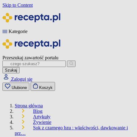
Skip to Content
Kategorie
Przeszukaj zawartość portalu
Szukaj
Zaloguj się
Ulubione
Koszyk
Strona główna
Blog
Artykuły
Żywienie
Sok z czarnego bzu : właściwości, dawkowanie i
prz…