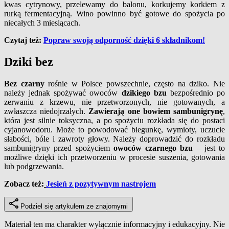
kwas cytrynowy, przelewamy do balonu, korkujemy korkiem z
rurką fermentacyjną. Wino powinno być gotowe do spożycia po
niecałych 3 miesiącach.
Czytaj też:
Popraw swoją odporność dzięki 6 składnikom!
Dziki bez
Bez czarny
rośnie w Polsce powszechnie, często na dziko. Nie
należy jednak spożywać owoców
dzikiego bzu
bezpośrednio po
zerwaniu z krzewu, nie przetworzonych, nie gotowanych, a
zwłaszcza niedojrzałych.
Zawierają one bowiem sambunigrynę
,
która jest silnie toksyczna, a po spożyciu rozkłada się do postaci
cyjanowodoru. Może to powodować biegunkę, wymioty, uczucie
słabości, bóle i zawroty głowy. Należy doprowadzić do rozkładu
sambunigryny przed spożyciem
owoców czarnego bzu
– jest to
możliwe dzięki ich przetworzeniu w procesie suszenia, gotowania
lub podgrzewania.
Zobacz też:
Jesień z pozytywnym nastrojem
Podziel się artykułem ze znajomymi
Materiał ten ma charakter wyłącznie informacyjny i edukacyjny. Nie