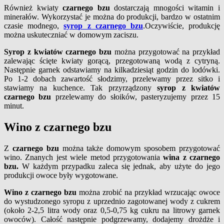
Również kwiaty
czarnego bzu
dostarczają mnogości witamin i
minerałów. Wykorzystać je można do produkcji, bardzo w ostatnim
czasie modnego,
syrop z czarnego bzu
.Oczywiście, produkcję
można uskuteczniać w domowym zaciszu.
Syrop z kwiatów czarnego bzu
można przygotować na przykład
zalewając ścięte kwiaty gorącą, przegotowaną wodą z cytryną.
Następnie garnek odstawiamy na kilkadziesiąt godzin do lodówki.
Po 1-2 dobach zawartość słodzimy, przelewamy przez sitko i
stawiamy na kuchence. Tak przyrządzony
syrop z kwiatów
czarnego bzu
przelewamy do słoików, pasteryzujemy przez 15
minut.
Wino z czarnego bzu
Z
czarnego bzu
można także domowym sposobem przygotować
wino. Znanych jest wiele metod przygotowania
wina z czarnego
bzu.
W każdym przypadku zaleca się jednak, aby użyte do jego
produkcji owoce były wygotowane.
Wino z czarnego bzu
można zrobić na przykład wrzucając owoce
do wystudzonego syropu z uprzednio zagotowanej wody z cukrem
(około 2-2,5 litra wody oraz 0,5-0,75 kg cukru na litrowy garnek
owoców). Całość następnie podgrzewamy, dodajemy drożdże i