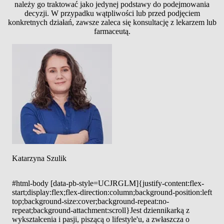
należy go traktować jako jedynej podstawy do podejmowania
decyzji. W przypadku wątpliwości lub przed podjęciem
konkretnych działań, zawsze zaleca się konsultację z lekarzem lub
farmaceutą.
Katarzyna Szulik
#html-body [data-pb-style=UCJRGLM]{justify-content:flex-
start;display:flex;flex-direction:column;background-position:left
top;background-size:cover;background-repeat:no-
repeat;background-attachment:scroll}Jest dziennikarką z
wykształcenia i pasji, piszącą o lifestyle'u, a zwłaszcza o