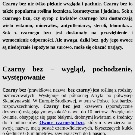
Czarny bez nie tylko pięknie wygląda i pachnie. Czarny bez to
także popularna roślina lecznicza, kosmetyczna i jadalna. Sok z
czarnego bzu, czy syrop z kwiatów czarnego bzu dostarczają
wielu witamin, minerałów, antyutleniaczy, steroli, błonnika…
Sok z czarnego bzu jest doskonały na przeziębienie i
wzmocnienie odporności. Ale uwaga, dziki bez, gdy jego owoce
są niedojrzałe i spożyte na surowo, może się okazać trujący.
Czarny bez – wygląd, pochodzenie,
występowanie
Czarny bez
(prawidłowa nazwa:
bez czarny
) jest rośliną z rodziny
piżmaczowatych. Występuje od północnej Afryki po półwysep
Skandynawski. W Europie Środkowej, w tym w Polsce, jest bardzo
rozpowszechniony.
Czarny bez
jest krzewem (sporadycznie
drzewem) osiągającym wysokość nawet do 10 metrów. Przepięknie
kwitnie, obsypując się gęsto białymi, drobnymi kwiatami o średnicy
do 5 milimetrów.
Owoce
czarnego bzu
, którym zawdzięcza on
swoją nazwę, mają postać czarno-fioletowych, błyszczących kulek
o średnicy 6-8 milimetrów, zawierających do 6 nasion.