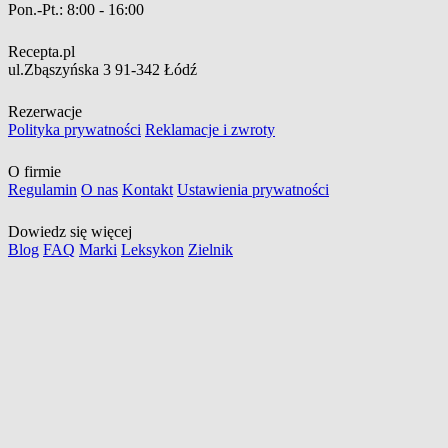
Pon.-Pt.:
8:00 - 16:00
Recepta.pl
ul.Zbąszyńska 3
91-342 Łódź
Rezerwacje
Polityka prywatności
Reklamacje i zwroty
O firmie
Regulamin
O nas
Kontakt
Ustawienia prywatności
Dowiedz się więcej
Blog
FAQ
Marki
Leksykon
Zielnik