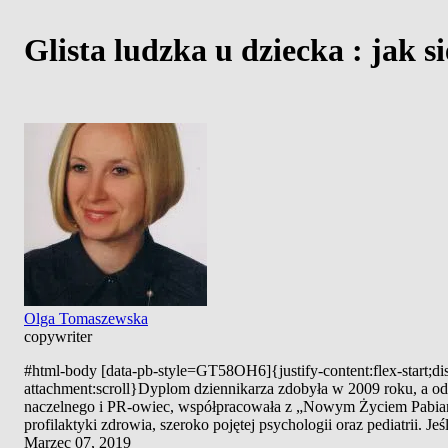
Glista ludzka u dziecka : jak s
Olga Tomaszewska
copywriter
#html-body [data-pb-style=GT58OH6]{justify-content:flex-start;dis
attachment:scroll}Dyplom dziennikarza zdobyła w 2009 roku, a od 2
naczelnego i PR-owiec, współpracowała z „Nowym Życiem Pabianic" 
profilaktyki zdrowia, szeroko pojętej psychologii oraz pediatrii. J
Marzec 07, 2019