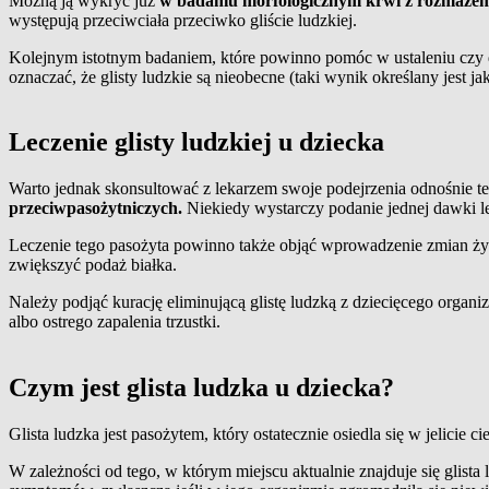
Możną ją wykryć już
w badaniu morfologicznym krwi z rozmaze
występują przeciwciała przeciwko gliście ludzkiej.
Kolejnym istotnym badaniem, które powinno pomóc w ustaleniu czy d
oznaczać, że glisty ludzkie są nieobecne (taki wynik określany jest 
Leczenie glisty ludzkiej u dziecka
Warto jednak skonsultować z lekarzem swoje podejrzenia odnośnie te
przeciwpasożytniczych.
Niekiedy wystarczy podanie jednej dawki lek
Leczenie tego pasożyta powinno także objąć wprowadzenie zmian żyw
zwiększyć podaż białka.
Należy podjąć kurację eliminującą glistę ludzką z dziecięcego orga
albo ostrego zapalenia trzustki.
Czym jest glista ludzka u dziecka?
Glista ludzka jest pasożytem, który ostatecznie osiedla się w jelicie
W zależności od tego, w którym miejscu aktualnie znajduje się glista