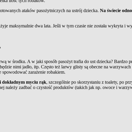
elka ilość tych robaków.
 notowanych ataków pasożytniczych na ustrój dziecka.
Na świecie odno
żyje maksymalnie dwa lata. Jeśli w tym czasie nie została wykryta i 
?
ą larwą w środku. A w jaki sposób pasożyt trafia do ust dziecka? Bardzo 
 i będzie nimi jadło, itp. Często też larwy glisty są obecne na warzyw
e spowodować zarażenie robakiem.
 i dokładnym myciu rąk
, szczególnie po skorzystaniu z toalety, po 
snej należy zadbać o czystość produktów (takich jak np. owoce i warzy