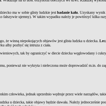
m
. Wskazuje na to ilość eozynofili obecnych we krwi. Rzadziej wykonu
ziecko ma w sobie glisty ludzkie jest
badanie kału
. Uzyskany wynik 
jako fałszywie ujemny). W takim wypadku należy je powtórzyć kilka raz
go, że winną niepokojących objawów jest glista ludzka u dziecka.
Lec
u alby pozbyć się intruza z ciała.
ieniowych, tak by ograniczyć w diecie dziecka węglowodany i cukry (
nizmu, ponieważ nie wykryta i nieleczona może doprowadzić m.in. do 
 cienkim człowieka, jednak uprzednio wędruje przez wiele narządów, taki
 ludzka u dziecka, takie objawy będzie dawała. Należy jednocześnie po