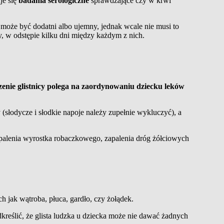
je się
badania serologiczne
sprawdzające czy w krwi
może być dodatni albo ujemny, jednak wcale nie musi to
y, w odstępie kilku dni między każdym z nich.
zenie glistnicy polega na zaordynowaniu dziecku leków
słodycze i słodkie napoje należy zupełnie wykluczyć), a
zapalenia wyrostka robaczkowego, zapalenia dróg żółciowych
ch jak wątroba, płuca, gardło, czy żołądek.
dkreślić, że glista ludzka u dziecka może nie dawać żadnych