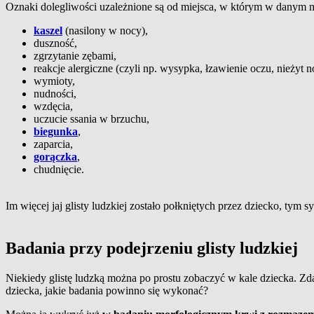
Oznaki dolegliwości uzależnione są od miejsca, w którym w danym mom
kaszel
(nasilony w nocy),
duszność,
zgrzytanie zębami,
reakcje alergiczne (czyli np. wysypka, łzawienie oczu, nieżyt n
wymioty,
nudności,
wzdęcia,
uczucie ssania w brzuchu,
biegunka
,
zaparcia,
gorączka
,
chudnięcie.
Im więcej jaj glisty ludzkiej zostało połkniętych przez dziecko, tym
Badania przy podejrzeniu glisty ludzkiej
Niekiedy glistę ludzką można po prostu zobaczyć w kale dziecka. Zd
dziecka, jakie badania powinno się wykonać?