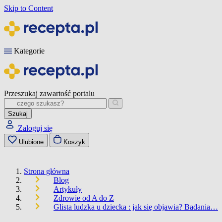
Skip to Content
Kategorie
Przeszukaj zawartość portalu
Szukaj
Zaloguj się
Ulubione
Koszyk
Strona główna
Blog
Artykuły
Zdrowie od A do Z
Glista ludzka u dziecka : jak się objawia? Badania…