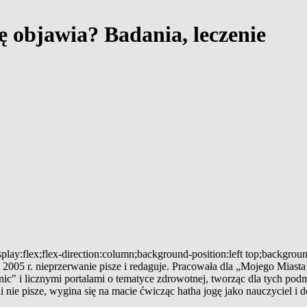
ię objawia? Badania, leczenie
play:flex;flex-direction:column;background-position:left top;backgro
005 r. nieprzerwanie pisze i redaguje. Pracowała dla „Mojego Miasta P
i licznymi portalami o tematyce zdrowotnej, tworząc dla tych podmiot
eśli nie pisze, wygina się na macie ćwicząc hatha jogę jako nauczyciel i