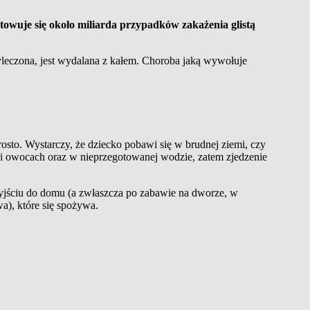
towuje się około miliarda przypadków zakażenia glistą
wyleczona, jest wydalana z kałem. Choroba jaką wywołuje
prosto. Wystarczy, że dziecko pobawi się w brudnej ziemi, czy
ach i owocach oraz w nieprzegotowanej wodzie, zatem zjedzenie
przyjściu do domu (a zwłaszcza po zabawie na dworze, w
wa), które się spożywa.