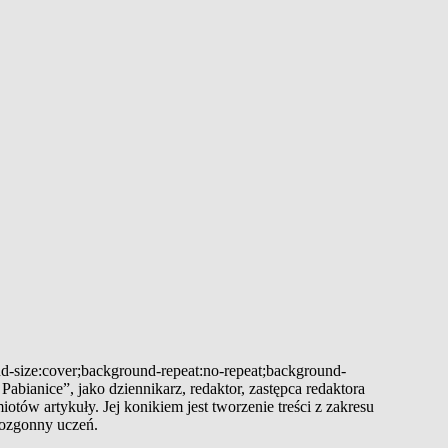
und-size:cover;background-repeat:no-repeat;background-
abianice”, jako dziennikarz, redaktor, zastępca redaktora
ów artykuły. Jej konikiem jest tworzenie treści z zakresu
 dozgonny uczeń.