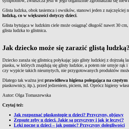
symptomów, zwłaszcza jeśli w jego organizmie zgromadziła się niewi
Glista ludzka, obok tasiemca i owsików, stanowi jeden z najczęściej
ludzką, co w większości dotyczy dzieci
.
Glista bytująca w ludzkim ciele może osiągnąć długość nawet 30 cm, 
glista ludzka to glistnica.
Jak dziecko może się zarazić glistą ludzką
Dziecko zaraża się glistnicą połykając jajo glisty ludzkiej z dojrzał
piasku, w których znajdują się glisty ludzkie, a potem nie umyje rąk
czy wypicie takich nieumytych, nie przygotowanych produktów moż
Dlatego tak ważna jest
prawidłowa higiena polegająca na częstym
piaskownicy, itp.), przed jedzeniem, piciem, itd. Oprócz higieny wła
Autor: Olga Tomaszewska
Czytaj też:
Jak rozpoznać płaskostopie u dzieci? Przyczyny, objawy
Zepsute zęby u dzieci. Jakie są przyczyny i jak je leczyć?
Lęki nocne u dzieci – jak pomóc? Przyczyny dolegliwości