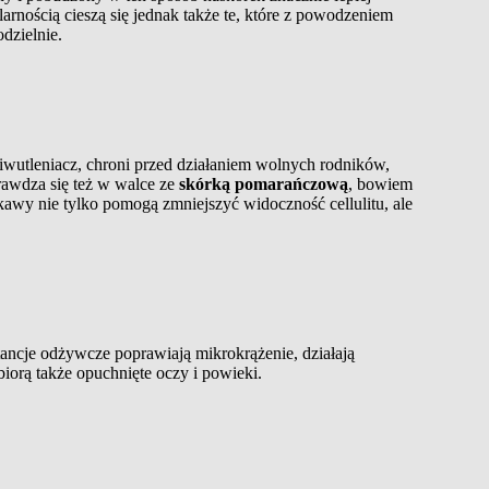
nością cieszą się jednak także te, które z powodzeniem
odzielnie.
ciwutleniacz, chroni przed działaniem wolnych rodników,
rawdza się też w walce ze
skórką pomarańczową
, bowiem
awy nie tylko pomogą zmniejszyć widoczność cellulitu, ale
ancje odżywcze poprawiają mikrokrążenie, działają
iorą także opuchnięte oczy i powieki.