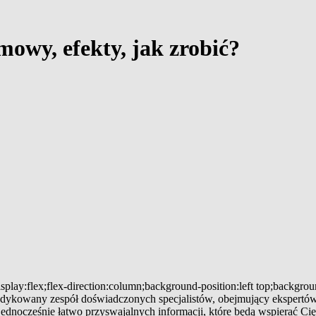
mowy, efekty, jak zrobić?
splay:flex;flex-direction:column;background-position:left top;backgro
 dedykowany zespół doświadczonych specjalistów, obejmujący ekspertów
 jednocześnie łatwo przyswajalnych informacji, które będą wspierać