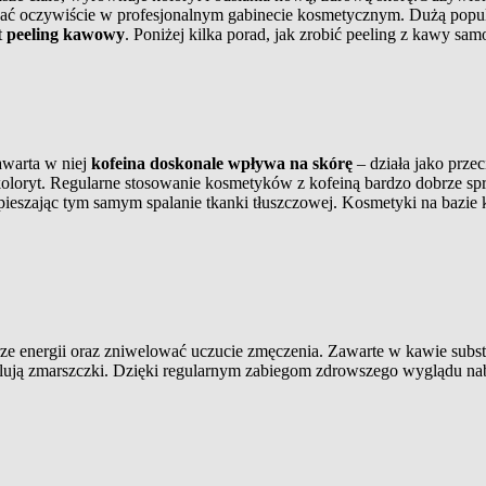
ć oczywiście w profesjonalnym gabinecie kosmetycznym. Dużą popular
t
peeling kawowy
. Poniżej kilka porad, jak zrobić peeling z kawy sam
awarta w niej
kofeina doskonale wpływa na skórę
– działa jako prze
koloryt. Regularne stosowanie kosmetyków z kofeiną bardzo dobrze sp
eszając tym samym spalanie tkanki tłuszczowej. Kosmetyki na bazie k
ze energii oraz zniwelować uczucie zmęczenia. Zawarte w kawie subst
welują zmarszczki. Dzięki regularnym zabiegom zdrowszego wyglądu nab