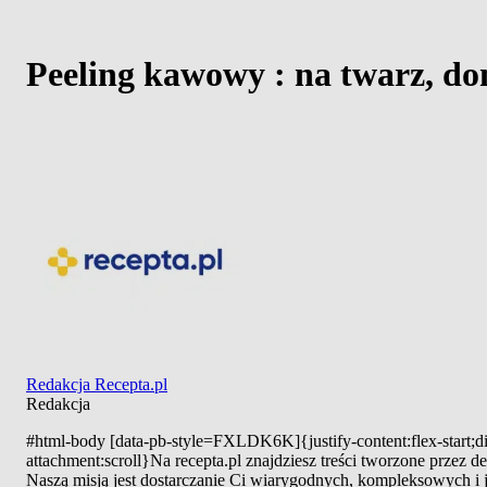
Peeling kawowy : na twarz, do
Redakcja Recepta.pl
Redakcja
#html-body [data-pb-style=FXLDK6K]{justify-content:flex-start;di
attachment:scroll}Na recepta.pl znajdziesz treści tworzone przez
Naszą misją jest dostarczanie Ci wiarygodnych, kompleksowych i