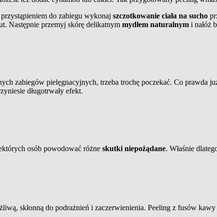
ed przystąpieniem do zabiegu wykonaj
szczotkowanie ciała na sucho
pr
ut. Następnie przemyj skórę delikatnym
mydłem naturalnym
i nałóż b
nych zabiegów pielęgnacyjnych, trzeba trochę poczekać. Co prawda j
zyniesie długotrwały efekt.
niektórych osób powodować różne
skutki niepożądane
. Właśnie dlateg
żliwą, skłonną do podrażnień i zaczerwienienia. Peeling z fusów kaw