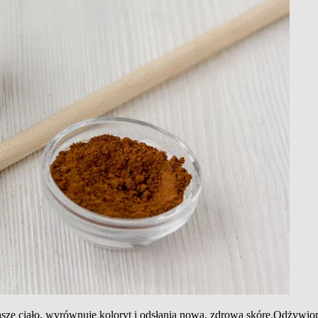
asze ciało, wyrównuje koloryt i odsłania nową, zdrową skórę.Odżywio