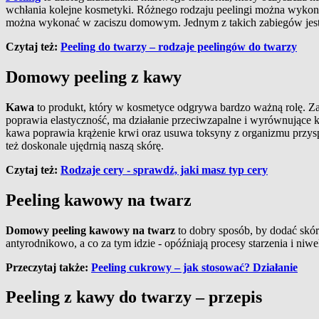
wchłania kolejne kosmetyki. Różnego rodzaju peelingi można wykona
można wykonać w zaciszu domowym. Jednym z takich zabiegów jes
Czytaj też:
Peeling do twarzy – rodzaje peelingów do twarzy
Domowy peeling z kawy
Kawa
to produkt, który w kosmetyce odgrywa bardzo ważną rolę. Z
poprawia elastyczność, ma działanie przeciwzapalne i wyrównujące 
kawa poprawia krążenie krwi oraz usuwa toksyny z organizmu przyspi
też doskonale ujędrnią naszą skórę.
Czytaj też:
Rodzaje cery - sprawdź, jaki masz typ cery
Peeling kawowy na twarz
Domowy peeling kawowy na twarz
to dobry sposób, by dodać skór
antyrodnikowo, a co za tym idzie - opóźniają procesy starzenia i ni
Przeczytaj także:
Peeling cukrowy – jak stosować? Działanie
Peeling z kawy do twarzy – przepis