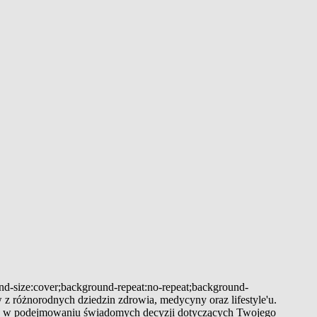
und-size:cover;background-repeat:no-repeat;background-
 z różnorodnych dziedzin zdrowia, medycyny oraz lifestyle'u.
 Cię w podejmowaniu świadomych decyzji dotyczących Twojego