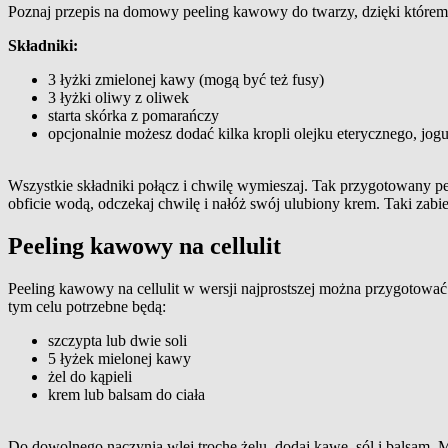
Poznaj przepis na domowy peeling kawowy do twarzy, dzięki któremu
Składniki:
3 łyżki zmielonej kawy (mogą być też fusy)
3 łyżki oliwy z oliwek
starta skórka z pomarańczy
opcjonalnie możesz dodać kilka kropli olejku eterycznego, jogu
Wszystkie składniki połącz i chwilę wymieszaj. Tak przygotowany pe
obficie wodą, odczekaj chwilę i nałóż swój ulubiony krem. Taki za
Peeling kawowy na cellulit
Peeling kawowy na cellulit w wersji najprostszej można przygotować
tym celu potrzebne będą:
szczypta lub dwie soli
5 łyżek mielonej kawy
żel do kąpieli
krem lub balsam do ciała
Do dowolnego naczynia wlej trochę żelu, dodaj kawę, sól i balsam. M