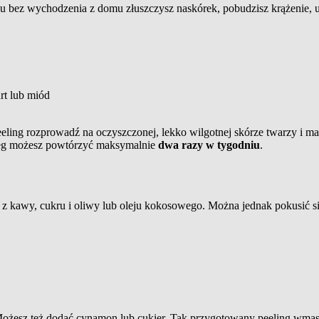
 bez wychodzenia z domu złuszczysz naskórek, pobudzisz krążenie, uję
rt lub miód
eling rozprowadź na oczyszczonej, lekko wilgotnej skórze twarzy i m
bieg możesz powtórzyć maksymalnie
dwa razy w tygodniu
.
 z kawy, cukru i oliwy lub oleju kokosowego. Można jednak pokusić s
ożesz też dodać cynamon lub cukier. Tak przygotowany peeling wmasuj 