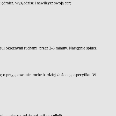
drnisz, wygładzisz i nawilżysz swoją cerę.
asuj okrężnymi ruchami przez 2-3 minuty. Następnie spłucz
ię o przygotowanie trochę bardziej złożonego specyfiku. W
w miejsca, gdzie pojawił się cellulit.