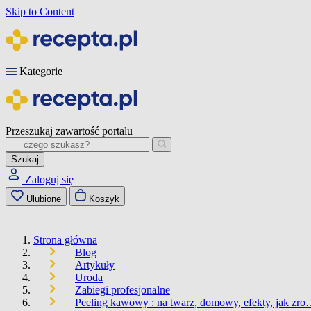
Skip to Content
Kategorie
Przeszukaj zawartość portalu
Szukaj
Zaloguj się
Ulubione
Koszyk
Strona główna
Blog
Artykuły
Uroda
Zabiegi profesjonalne
Peeling kawowy : na twarz, domowy, efekty, jak zr