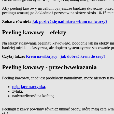
Aby peeling kawowy na cellulit był jeszcze bardziej skuteczny, prz
peelingu wmasuj go dokładnie i pozostaw na skórze około 10-15 min
Zobacz również:
Jak pozbyć się nadmiaru sebum na twarzy?
Peeling kawowy – efekty
Na efekty stosowania peelingu kawowego, podobnie jak na efekty in
bardziej miękka i elastyczna, ale dopiero systematyczne stosowanie pr
Czytaj także:
Krem nawilżający - jak dobrać krem do cery?
Peeling kawowy - przeciwwskazania
Peeling kawowy, choć jest produktem naturalnym, może niestety u 
pękające naczynka
,
żylaki,
nadwrażliwość na kofeinę.
Peelingu z kawy powinny również unikać osoby, które mają cerę wra
ciąży.