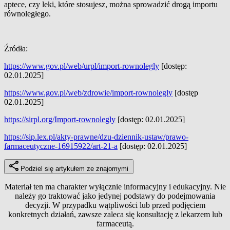
aptece, czy leki, które stosujesz, można sprowadzić drogą importu
równoległego.
Źródła:
https://www.gov.pl/web/urpl/import-rownolegly
[dostęp:
02.01.2025]
https://www.gov.pl/web/zdrowie/import-rownolegly
[dostęp
02.01.2025]
https://sirpl.org/Import-rownolegly
[dostęp: 02.01.2025]
https://sip.lex.pl/akty-prawne/dzu-dziennik-ustaw/prawo-
farmaceutyczne-16915922/art-21-a
[dostęp: 02.01.2025]
Podziel się artykułem ze znajomymi
Materiał ten ma charakter wyłącznie informacyjny i edukacyjny. Nie
należy go traktować jako jedynej podstawy do podejmowania
decyzji. W przypadku wątpliwości lub przed podjęciem
konkretnych działań, zawsze zaleca się konsultację z lekarzem lub
farmaceutą.