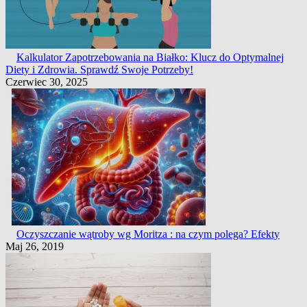
Kalkulator Zapotrzebowania na Białko: Klucz do Optymalnej
Diety i Zdrowia. Sprawdź Swoje Potrzeby!
Czerwiec 30, 2025
Oczyszczanie wątroby wg Moritza : na czym polega? Efekty
Maj 26, 2019