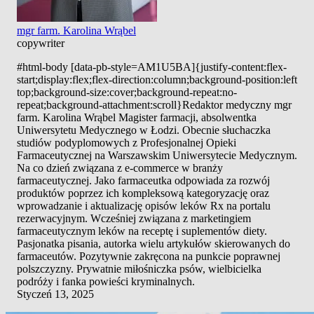
mgr farm. Karolina Wrąbel
copywriter
#html-body [data-pb-style=AM1U5BA]{justify-content:flex-
start;display:flex;flex-direction:column;background-position:left
top;background-size:cover;background-repeat:no-
repeat;background-attachment:scroll}Redaktor medyczny mgr
farm. Karolina Wrąbel Magister farmacji, absolwentka
Uniwersytetu Medycznego w Łodzi. Obecnie słuchaczka
studiów podyplomowych z Profesjonalnej Opieki
Farmaceutycznej na Warszawskim Uniwersytecie Medycznym.
Na co dzień związana z e-commerce w branży
farmaceutycznej. Jako farmaceutka odpowiada za rozwój
produktów poprzez ich kompleksową kategoryzację oraz
wprowadzanie i aktualizację opisów leków Rx na portalu
rezerwacyjnym. Wcześniej związana z marketingiem
farmaceutycznym leków na receptę i suplementów diety.
Pasjonatka pisania, autorka wielu artykułów skierowanych do
farmaceutów. Pozytywnie zakręcona na punkcie poprawnej
polszczyzny. Prywatnie miłośniczka psów, wielbicielka
podróży i fanka powieści kryminalnych.
Styczeń 13, 2025