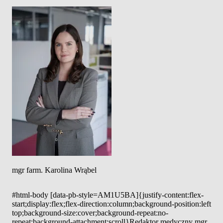
mgr farm. Karolina Wrąbel
#html-body [data-pb-style=AM1U5BA]{justify-content:flex-
start;display:flex;flex-direction:column;background-position:left
top;background-size:cover;background-repeat:no-
repeat;background-attachment:scroll}Redaktor medyczny mgr