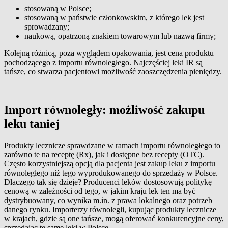
stosowaną w Polsce;
stosowaną w państwie członkowskim, z którego lek jest
sprowadzany;
naukową, opatrzoną znakiem towarowym lub nazwą firmy;
Kolejną różnicą, poza wyglądem opakowania, jest cena produktu
pochodzącego z importu równoległego. Najczęściej leki IR są
tańsze, co stwarza pacjentowi możliwość zaoszczędzenia pieniędzy.
Import równoległy: możliwość zakupu
leku taniej
Produkty lecznicze sprawdzane w ramach importu równoległego to
zarówno te na receptę (Rx), jak i dostępne bez recepty (OTC).
Często korzystniejszą opcją dla pacjenta jest zakup leku z importu
równoległego niż tego wyprodukowanego do sprzedaży w Polsce.
Dlaczego tak się dzieje? Producenci leków dostosowują politykę
cenową w zależności od tego, w jakim kraju lek ten ma być
dystrybuowany, co wynika m.in. z prawa lokalnego oraz potrzeb
danego rynku. Importerzy równolegli, kupując produkty lecznicze
w krajach, gdzie są one tańsze, mogą oferować konkurencyjne ceny,
sprzedając te same leki w Polsce.