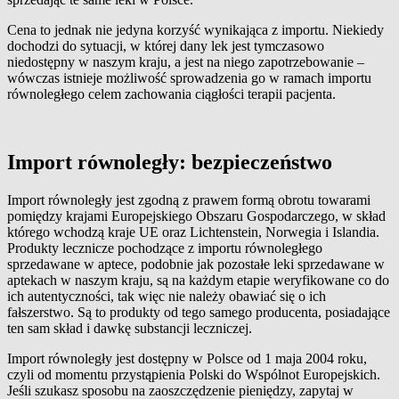
Cena to jednak nie jedyna korzyść wynikająca z importu. Niekiedy
dochodzi do sytuacji, w której dany lek jest tymczasowo
niedostępny w naszym kraju, a jest na niego zapotrzebowanie –
wówczas istnieje możliwość sprowadzenia go w ramach importu
równoległego celem zachowania ciągłości terapii pacjenta.
Import równoległy: bezpieczeństwo
Import równoległy jest zgodną z prawem formą obrotu towarami
pomiędzy krajami Europejskiego Obszaru Gospodarczego, w skład
którego wchodzą kraje UE oraz Lichtenstein, Norwegia i Islandia.
Produkty lecznicze pochodzące z importu równoległego
sprzedawane w aptece, podobnie jak pozostałe leki sprzedawane w
aptekach w naszym kraju, są na każdym etapie weryfikowane co do
ich autentyczności, tak więc nie należy obawiać się o ich
fałszerstwo. Są to produkty od tego samego producenta, posiadające
ten sam skład i dawkę substancji leczniczej.
Import równoległy jest dostępny w Polsce od 1 maja 2004 roku,
czyli od momentu przystąpienia Polski do Wspólnot Europejskich.
Jeśli szukasz sposobu na zaoszczędzenie pieniędzy, zapytaj w