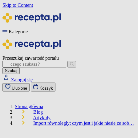
Skip to Content
Kategorie
Przeszukaj zawartość portalu
Szukaj
Zaloguj się
Ulubione
Koszyk
Strona główna
Blog
Artykuły
Import równoległy: czym jest i jakie niesie ze sob…