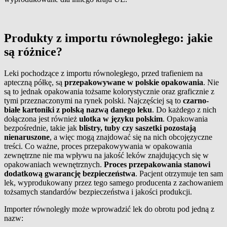
Produkty z importu równoległego: jakie
są różnice?
Leki pochodzące z importu równoległego, przed trafieniem na
apteczną półkę, są
przepakowywane w polskie opakowania
. Nie
są to jednak opakowania tożsame kolorystycznie oraz graficznie z
tymi przeznaczonymi na rynek polski. Najczęściej są to
czarno-
białe kartoniki z polską nazwą danego leku
. Do każdego z nich
dołączona jest również
ulotka w języku polskim
. Opakowania
bezpośrednie, takie jak
blistry, tuby czy saszetki pozostają
nienaruszone
, a więc mogą znajdować się na nich obcojęzyczne
treści. Co ważne, proces przepakowywania w opakowania
zewnętrzne nie ma wpływu na jakość leków znajdujących się w
opakowaniach wewnętrznych.
Proces przepakowania stanowi
dodatkową gwarancję bezpieczeństwa
. Pacjent otrzymuje ten sam
lek, wyprodukowany przez tego samego producenta z zachowaniem
tożsamych standardów bezpieczeństwa i jakości produkcji.
Importer równoległy może wprowadzić lek do obrotu pod jedną z
nazw: