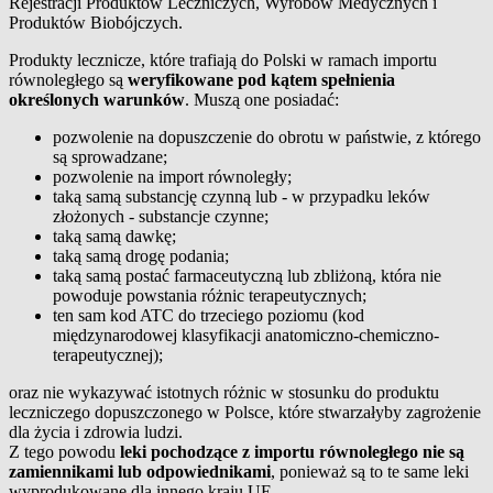
Rejestracji Produktów Leczniczych, Wyrobów Medycznych i
Produktów Biobójczych.
Produkty lecznicze, które trafiają do Polski w ramach importu
równoległego są
weryfikowane pod kątem spełnienia
określonych warunków
. Muszą one posiadać:
pozwolenie na dopuszczenie do obrotu w państwie, z którego
są sprowadzane;
pozwolenie na import równoległy;
taką samą substancję czynną lub - w przypadku leków
złożonych - substancje czynne;
taką samą dawkę;
taką samą drogę podania;
taką samą postać farmaceutyczną lub zbliżoną, która nie
powoduje powstania różnic terapeutycznych;
ten sam kod ATC do trzeciego poziomu (kod
międzynarodowej klasyfikacji anatomiczno-chemiczno-
terapeutycznej);
oraz nie wykazywać istotnych różnic w stosunku do produktu
leczniczego dopuszczonego w Polsce, które stwarzałyby zagrożenie
dla życia i zdrowia ludzi.
Z tego powodu
leki pochodzące z importu równoległego nie są
zamiennikami lub odpowiednikami
, ponieważ są to te same leki
wyprodukowane dla innego kraju UE.