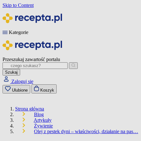
Skip to Content
Kategorie
Przeszukaj zawartość portalu
Szukaj
Zaloguj się
Ulubione
Koszyk
Strona główna
Blog
Artykuły
Żywienie
Olej z pestek dyni – właściwości, działanie na pas…