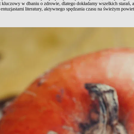
t kluczowy w dbaniu o zdrowie, dlatego dokładamy wszelkich starań, 
entuzjastami literatury, aktywnego spędzania czasu na świeżym powiet