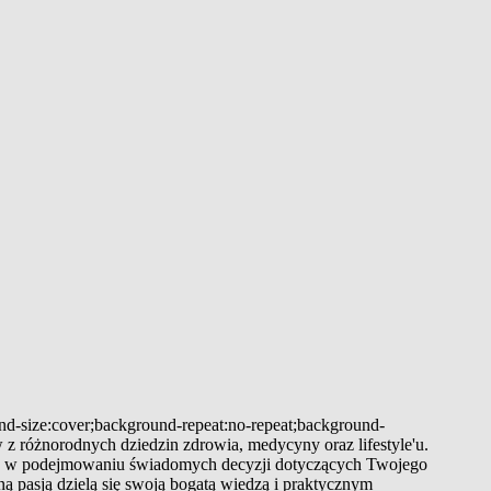
und-size:cover;background-repeat:no-repeat;background-
 z różnorodnych dziedzin zdrowia, medycyny oraz lifestyle'u.
 Cię w podejmowaniu świadomych decyzji dotyczących Twojego
ą pasją dzielą się swoją bogatą wiedzą i praktycznym