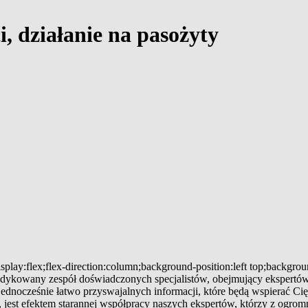
i, działanie na pasożyty
splay:flex;flex-direction:column;background-position:left top;backgro
 dedykowany zespół doświadczonych specjalistów, obejmujący ekspertów
 jednocześnie łatwo przyswajalnych informacji, które będą wspierać
jest efektem starannej współpracy naszych ekspertów, którzy z ogromn