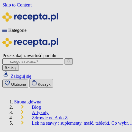
Skip to Content
Kategorie
Przeszukaj zawartość portalu
Szukaj
Zaloguj się
Ulubione
Koszyk
Strona główna
Blog
Artykuły
Zdrowie od A do Z
Lek na stawy : suplementy, maść, tabletki. Co wybr