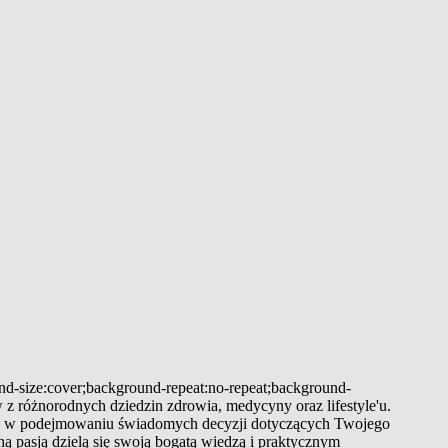
und-size:cover;background-repeat:no-repeat;background-
 z różnorodnych dziedzin zdrowia, medycyny oraz lifestyle'u.
 Cię w podejmowaniu świadomych decyzji dotyczących Twojego
ą pasją dzielą się swoją bogatą wiedzą i praktycznym