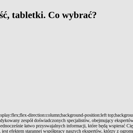
ść, tabletki. Co wybrać?
splay:flex;flex-direction:column;background-position:left top;backgro
 dedykowany zespół doświadczonych specjalistów, obejmujący ekspertów
 jednocześnie łatwo przyswajalnych informacji, które będą wspierać
jest efektem starannej współpracy naszych ekspertów, którzy z ogromn